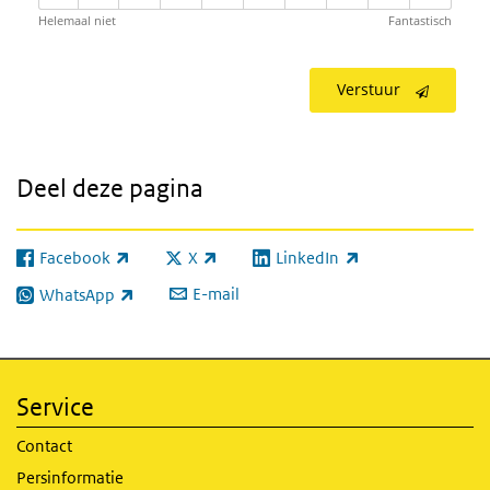
Helemaal niet
Fantastisch
Verstuur
Deel deze pagina
Facebook
X
LinkedIn
(externe link)
(externe link)
(externe link)
E-mail
WhatsApp
(externe link)
Service
Contact
Persinformatie