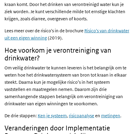
kraan komt. Door het drinken van verontreinigd water kun je
ziek worden. Je kunt verschillende milde tot ernstige klachten
krijgen, zoals diarree, overgeven of koorts.
Lees meer over de risico's in de brochure
Risico's van drinkwater
uit een eigen winning
(2019).
Hoe voorkom je verontreiniging van
drinkwater?
Om veilig drinkwater te kunnen leveren is het belangrijk om te
weten hoe het drinkwatersysteem van bron tot kraan in elkaar
steekt. Daarna kun je mogelijke risico’s in het systeem
vaststellen en maatregelen nemen. Daarom zijn drie
samenhangende stappen belangrijk om verontreiniging van
drinkwater van eigen winningen te voorkomen.
De drie stappen:
Ken je systeem
,
risicoanalyse
en
metingen
.
Veranderingen door Implementatie