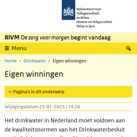
Overslaan en naar de inhoud gaan
Direct naar de hoofdnavigatie
Rijksinstituut voor
Volksgezondheid
en Milieu
Ministerie van Volksgezondheid,
Welzijn en Sport
RIVM
De zorg voor morgen
begint vandaag
Z
Menu
Home
Drinkwater
Eigen winningen
Eigen winningen
Pagina's in dit onderwerp
Wijzigingsdatum 23-01-2025 | 14:28
Het drinkwater in Nederland moet voldoen aan
de kwaliteitsnormen van het Drinkwaterbesluit