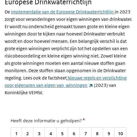
Europese Drinkwaterrichtlijn
De
implementatie van de Europese Drinkwaterrichtlijn
in 2023
zorgt voor veranderingen voor eigen winningen van drinkwater.
Er wordt nu onderscheid gemaakt tussen grote en kleine eigen
winningen door te kijken naar hoeveel Drinkwater verbruikt
wordt en door hoeveel mensen. Een belangrijk verschil is dat
grote eigen winningen verplicht zijn tot het opstellen van een
risicobeoordeling en kleine eigen winning niet. Zowel kleine
als grote winningen moeten een aantal nieuwe stoffen gaan
monitoren. Deze stoffen staan opgenomen in de Drinkwater
regeling. Lees ook de factsheet
Nieuwe regels en verplichting
(externe link)
voor eigenaren van eigen van winningen
(2023) van
Koninklijke VEMW.
*
Heeft deze informatie u geholpen?
1
2
3
4
5
6
7
8
9
10