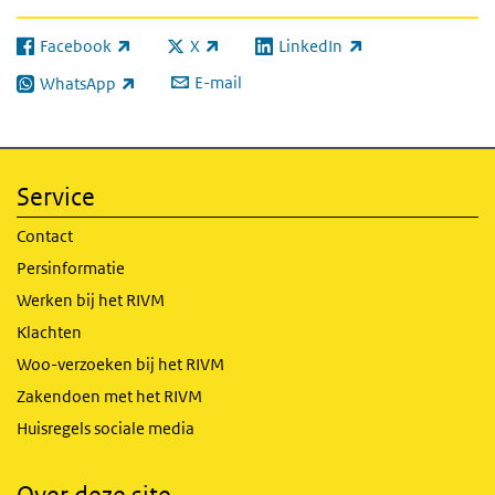
Facebook
X
LinkedIn
(externe link)
(externe link)
(externe link)
E-mail
WhatsApp
(externe link)
Service
Contact
Persinformatie
Werken bij het RIVM
Klachten
Woo-verzoeken bij het RIVM
Zakendoen met het RIVM
Huisregels sociale media
Over deze site