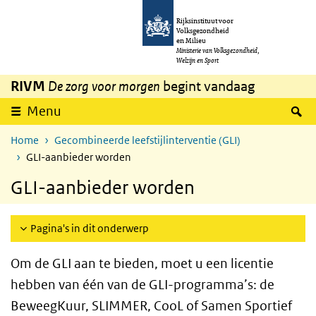
Overslaan en naar de inhoud gaan
Direct naar de hoofdnavigatie
Rijksinstituut voor
Volksgezondheid
en Milieu
Ministerie van Volksgezondheid,
Welzijn en Sport
RIVM
De zorg voor morgen
begint vandaag
Z
Menu
Home
Gecombineerde leefstijlinterventie (GLI)
GLI-aanbieder worden
GLI-aanbieder worden
Pagina's in dit onderwerp
Om de GLI aan te bieden, moet u een licentie
hebben van één van de GLI-programma’s: de
BeweegKuur, SLIMMER, CooL of Samen Sportief