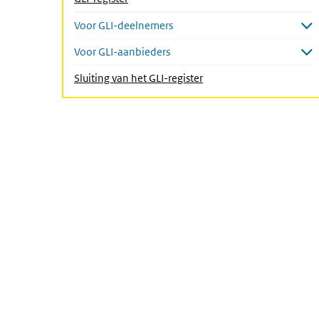
Voor GLI-deelnemers
Submenu openen
Voor GLI-aanbieders
Submenu openen
(Actieve pagina)
Sluiting van het GLI-register