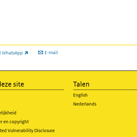
E-mail
WhatsApp
xterne link)
eze site
Talen
English
Nederlands
lijkheid
r en copyright
ed Vulnerability Disclosure