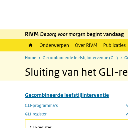
Overslaan en naar de inhoud gaan
Direct naar de hoofdnavigatie
RIVM
De zorg voor morgen
begint vandaag
Onderwerpen
Over RIVM
Publicaties
Home
Gecombineerde leefstijlinterventie (GLI)
G
Sluiting van het GLI-re
Gecombineerde leefstijlinterventie
Overslaan menu Gecombineerde leefstijlinterventie
GLI-programma’s
Submenu openen
GLI-register
Submenu sluiten
GLI-register