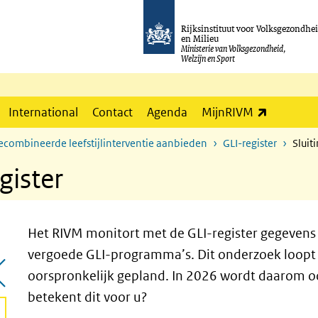
Rijksinstituut voor Volksgezondhe
en Milieu
Ministerie van Volksgezondheid,
Welzijn en Sport
(externe l
International
Contact
Agenda
MijnRIVM
ecombineerde leefstijlinterventie aanbieden
GLI-register
Sluit
gister
Het RIVM monitort met de GLI-register gegevens h
vergoede GLI-programma’s. Dit onderzoek loopt a
oorspronkelijk gepland. In 2026 wordt daarom oo
betekent dit voor u?