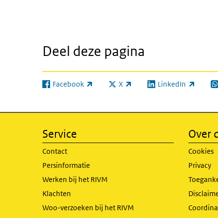
Deel deze pagina
Facebook
X
LinkedIn
(externe link)
(externe link)
(externe link)
(e
Service
Over d
Contact
Cookies
Persinformatie
Privacy
Werken bij het RIVM
Toeganke
Klachten
Disclaime
Woo-verzoeken bij het RIVM
Coordinat