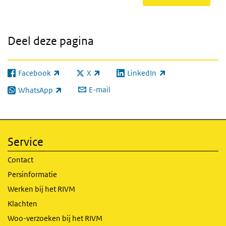
Deel deze pagina
Facebook
X
LinkedIn
(externe link)
(externe link)
(externe link)
E-mail
WhatsApp
(externe link)
Service
Contact
Persinformatie
Werken bij het RIVM
Klachten
Woo-verzoeken bij het RIVM