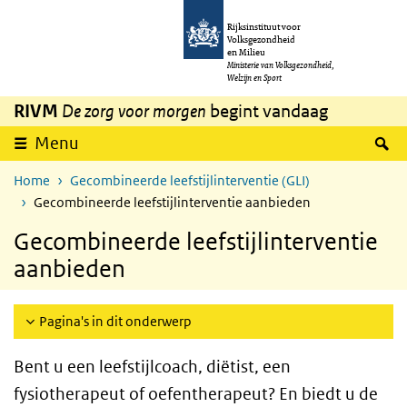
Overslaan en naar de inhoud gaan
Direct naar de hoofdnavigatie
Rijksinstituut voor
Volksgezondheid
en Milieu
Ministerie van Volksgezondheid,
Welzijn en Sport
RIVM
De zorg voor morgen
begint vandaag
Z
Menu
Home
Gecombineerde leefstijlinterventie (GLI)
Gecombineerde leefstijlinterventie aanbieden
Gecombineerde leefstijlinterventie
aanbieden
Pagina's in dit onderwerp
Bent u een leefstijlcoach, diëtist, een
fysiotherapeut of oefentherapeut? En biedt u de