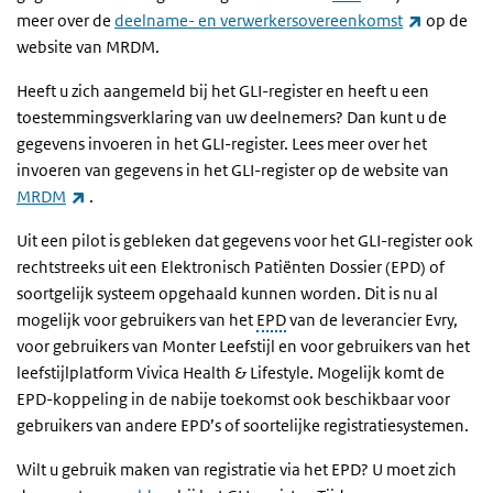
(externe l
meer over de
deelname- en verwerkersovereenkomst
op de
website van MRDM.
Heeft u zich aangemeld bij het GLI-register en heeft u een
toestemmingsverklaring van uw deelnemers? Dan kunt u de
gegevens invoeren in het GLI-register. Lees meer over het
invoeren van gegevens in het GLI-register op de website van
(externe link)
MRDM
.
Uit een pilot is gebleken dat gegevens voor het GLI-register ook
rechtstreeks uit een Elektronisch Patiënten Dossier (EPD) of
soortgelijk systeem opgehaald kunnen worden. Dit is nu al
mogelijk voor gebruikers van het
EPD
van de leverancier Evry,
voor gebruikers van Monter Leefstijl en voor gebruikers van het
leefstijlplatform Vivica Health & Lifestyle. Mogelijk komt de
EPD-koppeling in de nabije toekomst ook beschikbaar voor
gebruikers van andere EPD’s of soortelijke registratiesystemen.
Wilt u gebruik maken van registratie via het EPD? U moet zich