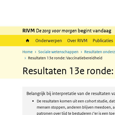
Overslaan en naar de inhoud gaan
Direct naar de hoofdnavigatie
RIVM
De zorg voor morgen
begint vandaag
Onderwerpen
Over RIVM
Publicaties
Home
Sociale wetenschappen
Resultaten onder
Resultaten 13e ronde: Vaccinatiebereidheid
Resultaten 13e ronde:
Belangrijk bij interpretatie van de resultaten 
De resultaten komen uit een cohort studie, d
mensen stoppen, anderen blijven meedoen, and
patronen over tijd te bestuderen (‘er is een t