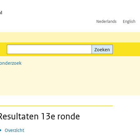
id
Nederlands
English
Zoeken
ink)
Zoeken
sonderzoek
Resultaten 13e ronde
Overzicht