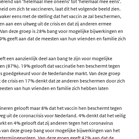
iërend van ‘helemaal mee oneens’ tot ‘helemaal mee eens’.
id om zich te vaccineren, laat dit het volgende beeld zien.
 vaker eens met de stelling dat het vaccin ze zal beschermen,
en aan een uitweg uit de crisis en dat zij anderen ermee
Van deze groep is 28% bang voor mogelijke bijwerkingen en
% geeft aan dat de meesten van hun vrienden en familie zich
eft een aanzienlijk deel aan bang te zijn voor mogelijke
n (87%). 19% gelooft dat vaccinatie hen beschermt tegen
het is goedgekeurd voor de Nederlandse markt. Van deze groep
it de crisis en 17% denkt dat ze anderen beschermen door zich
eesten van hun vrienden en familie zich hebben laten
ccineren gelooft maar 8% dat het vaccin hen beschermt tegen
weg uit de coronacrisis voor Nederland. 4% denkt dat het veilig
kt en 4% gelooft dat zij anderen tegen het coronavirus
% van deze groep bang voor mogelijke bijwerkingen van het
etermijngevolgen. Van deze groep geeft 42% aan dat de