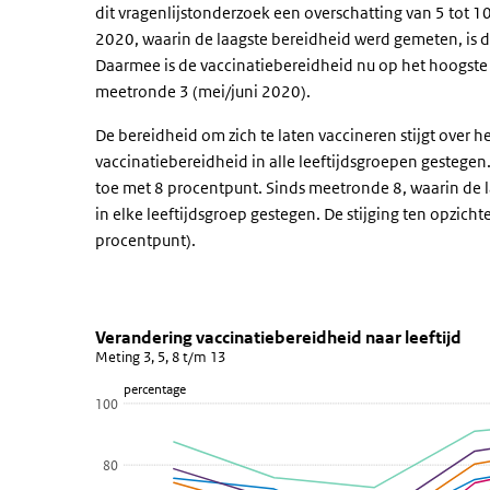
dit vragenlijstonderzoek een overschatting van 5 tot
2020, waarin de laagste bereidheid werd gemeten, is
Daarmee is de vaccinatiebereidheid nu op het hoogste ni
meetronde 3 (mei/juni 2020).
De bereidheid om zich te laten vaccineren stijgt over h
vaccinatiebereidheid in alle leeftijdsgroepen gestege
toe met 8 procentpunt. Sinds meetronde 8, waarin de 
in elke leeftijdsgroep gestegen. De stijging ten opzich
procentpunt).
Verandering vaccinatiebereidheid 
Verandering vaccinatiebereidh
Sla de grafiek 'Verandering vaccinatiebereidheid naar l
Verandering vaccinatiebereidheid naar leeftijd
Meting 3, 5, 8 t/m 13
Lijn grafiek met 6 lijnen.
percentage
Meting 3, 5, 8 t/m 13
100
Bekijk als data tabel.
De grafiek heeft 1 X-as die categories weergeeft.
80
De grafiek heeft 1 Y-as die percentage weergeeft.