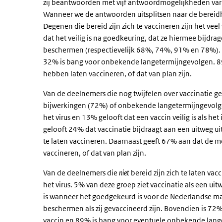
zij beantwoorden met vijf antwoordmogelijkheden var
Wanneer we de antwoorden uitsplitsen naar de bereidhe
Degenen die bereid zijn zich te vaccineren zijn het veel
dat het veilig is na goedkeuring, dat ze hiermee bijdrag
beschermen (respectievelijk 68%, 74%, 91% en 78%). 
32% is bang voor onbekende langetermijngevolgen. 89
hebben laten vaccineren, of dat van plan zijn.
Van de deelnemers die nog twijfelen over vaccinatie ge
bijwerkingen (72%) of onbekende langetermijngevolge
het virus en 13% gelooft dat een vaccin veilig is als 
gelooft 24% dat vaccinatie bijdraagt aan een uitweg u
te laten vaccineren. Daarnaast geeft 67% aan dat de m
vaccineren, of dat van plan zijn.
Van de deelnemers die
niet
bereid zijn zich te laten va
het virus. 5% van deze groep ziet vaccinatie als een uit
is wanneer het goedgekeurd is voor de Nederlandse mar
beschermen als zij gevaccineerd zijn. Bovendien is 72
vaccin en 89% is bang voor eventuele onbekende lang