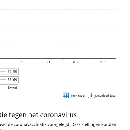
R10
R11
R12
R13
25-39
55-69
Totaal
Download data
Toon tabel
ie tegen het coronavirus
 over de coronavaccinatie voorgelegd.
Deze stellingen konden