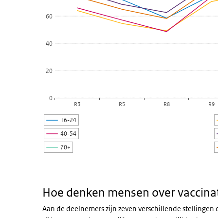
60
40
20
0
R3
R5
R8
R9
16-24
40-54
70+
Einde van interactieve grafiek.
Hoe denken mensen over vaccinat
Aan de deelnemers zijn zeven verschillende stellingen