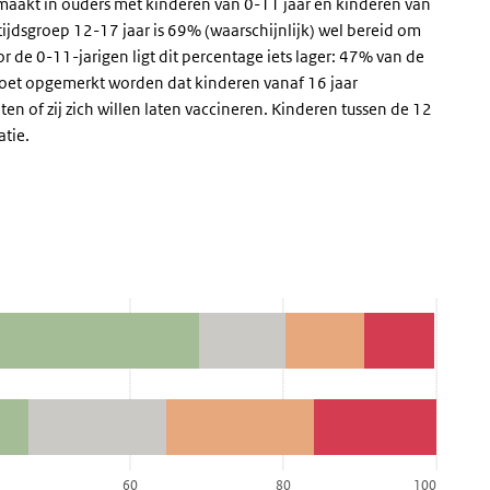
emaakt in ouders met kinderen van 0-11 jaar en kinderen van
ijdsgroep 12-17 jaar is 69% (waarschijnlijk) wel bereid om
r de 0-11-jarigen ligt dit percentage iets lager: 47% van de
j moet opgemerkt worden dat kinderen vanaf 16 jaar
en of zij zich willen laten vaccineren. Kinderen tussen de 12
atie.
ga naar de datatabel
60
80
100