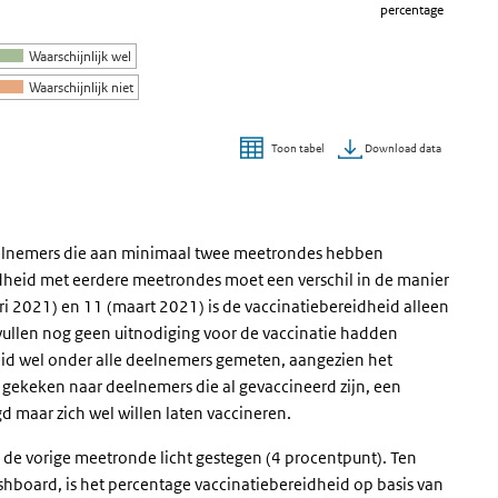
percentage
Waarschijnlijk wel
Waarschijnlijk niet
Download data
Toon tabel
deelnemers die aan minimaal twee meetrondes hebben
idheid met eerdere meetrondes moet een verschil in de manier
 2021) en 11 (maart 2021) is de vaccinatiebereidheid alleen
llen nog geen uitnodiging voor de vaccinatie hadden
eid wel onder alle deelnemers gemeten, aangezien het
 gekeken naar deelnemers die al gevaccineerd zijn, een
d maar zich wel willen laten vaccineren.
s de vorige meetronde licht gestegen (4 procentpunt). Ten
shboard, is het percentage vaccinatiebereidheid op basis van