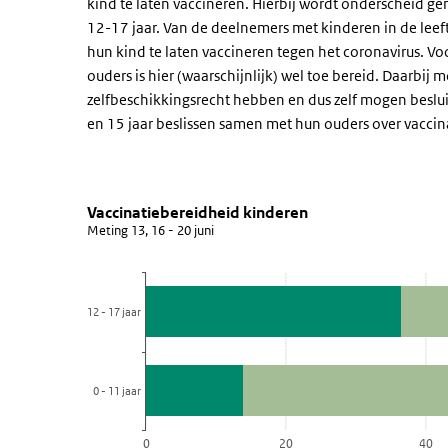
kind te laten vaccineren. Hierbij wordt onderscheid g
12-17 jaar. Van de deelnemers met kinderen in de leeft
hun kind te laten vaccineren tegen het coronavirus. Voo
ouders is hier (waarschijnlijk) wel toe bereid. Daarbi
zelfbeschikkingsrecht hebben en dus zelf mogen besluit
en 15 jaar beslissen samen met hun ouders over vaccin
Vaccinatiebereidheid kinderen
Vaccinatiebereidheid
Sla de grafiek 'Vaccinatiebereidheid kinderen' over en 
Vaccinatiebereidheid kinderen
Meting 13, 16 - 20 juni
Staaf grafiek met 5 reeksen.
Meting 13, 16 - 20 juni
Bekijk als data tabel.
12 - 17 jaar
De grafiek heeft 1 X-as die categories weergeeft.
De grafiek heeft 1 Y-as die percentage weergeeft.
0 - 11 jaar
0
20
40