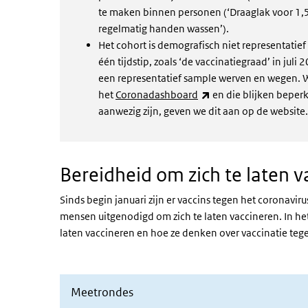
te maken binnen personen (‘Draaglak voor 1,5
regelmatig handen wassen’).
Het cohort is demografisch niet representatie
één tijdstip, zoals ‘de vaccinatiegraad’ in j
een representatief sample werven en wegen. W
(externe link)
het
Coronadashboard
en die blijken beperk
aanwezig zijn, geven we dit aan op de website.
Bereidheid om zich te laten v
Sinds begin januari zijn er vaccins tegen het coronavi
mensen uitgenodigd om zich te laten vaccineren. In he
laten vaccineren en hoe ze denken over vaccinatie tege
Meetrondes