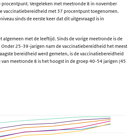
 10 procentpunt. Vergeleken met meetronde 8 in november
 de vaccinatiebereidheid met 37 procentpunt toegenomen.
veau sinds de eerste keer dat dit uitgevraagd is in
et algemeen met de leeftijd. Sinds de vorige meetronde is de
n. Onder 25-39-jarigen nam de vaccinatiebereidheid het meest
laagste bereidheid werd gemeten, is de vaccinatiebereidheid
te van meetronde 8 is het hoogst in de groep 40-54 jarigen (45
naar leeftijd
eid naar leeftijd
eeftijd' over en ga naar de datatabel