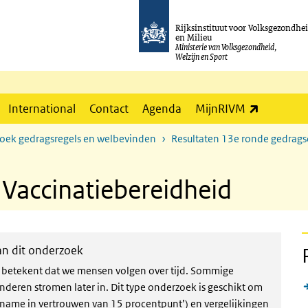
Rijksinstituut voor Volksgezondhe
en Milieu
Ministerie van Volksgezondheid,
Welzijn en Sport
(externe l
International
Contact
Agenda
MijnRIVM
zoek gedragsregels en welbevinden
Resultaten 13e ronde gedrag
 Vaccinatiebereidheid
van dit onderzoek
at betekent dat we mensen volgen over tijd. Sommige
eren stromen later in. Dit type onderzoek is geschikt om
oename in vertrouwen van 15 procentpunt’) en vergelijkingen