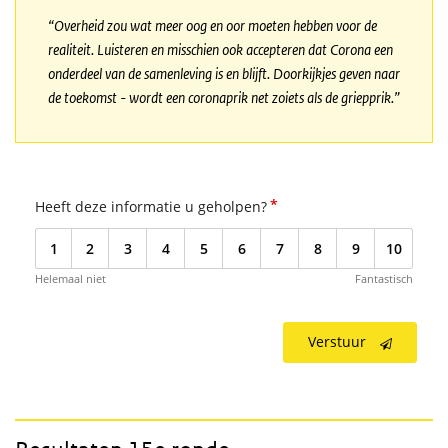
“Overheid zou wat meer oog en oor moeten hebben voor de
realiteit. Luisteren en misschien ook accepteren dat Corona een
onderdeel van de samenleving is en blijft. Doorkijkjes geven naar
de toekomst - wordt een coronaprik net zoiets als de griepprik.”
*
Heeft deze informatie u geholpen?
1
2
3
4
5
6
7
8
9
10
Helemaal niet
Fantastisch
Verstuur