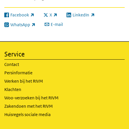
Facebook
X
LinkedIn
(externe link)
(externe link)
(externe link)
E-mail
WhatsApp
(externe link)
Service
Contact
Persinformatie
Werken bij het RIVM
Klachten
Woo-verzoeken bij het RIVM
Zakendoen met het RIVM
Huisregels sociale media