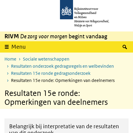
Overslaan en naar de inhoud gaan
Direct naar de hoofdnavigatie
Rijksinstituut voor
Volksgezondheid
en Milieu
Ministerie van Volksgezondheid,
Welzijn en Sport
RIVM
De zorg voor morgen
begint vandaag
Z
Menu
Home
Sociale wetenschappen
Resultaten onderzoek gedragsregels en welbevinden
Resultaten 15e ronde gedragsonderzoek
Resultaten 15e ronde: Opmerkingen van deelnemers
Resultaten 15e ronde:
Opmerkingen van deelnemers
Belangrijk bij interpretatie van de resultaten
van dit onderzoek