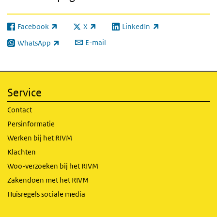
Facebook
X
LinkedIn
(externe link)
(externe link)
(externe link)
E-mail
WhatsApp
(externe link)
Service
Contact
Persinformatie
Werken bij het RIVM
Klachten
Woo-verzoeken bij het RIVM
Zakendoen met het RIVM
Huisregels sociale media