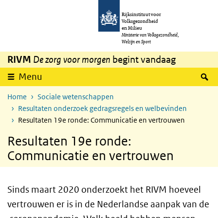
Overslaan en naar de inhoud gaan
Direct naar de hoofdnavigatie
Rijksinstituut voor
Volksgezondheid
en Milieu
Ministerie van Volksgezondheid,
Welzijn en Sport
RIVM
De zorg voor morgen
begint vandaag
Z
Menu
Home
Sociale wetenschappen
Resultaten onderzoek gedragsregels en welbevinden
Resultaten 19e ronde: Communicatie en vertrouwen
Resultaten 19e ronde:
Communicatie en vertrouwen
Sinds maart 2020 onderzoekt het RIVM hoeveel
vertrouwen er is in de Nederlandse aanpak van de