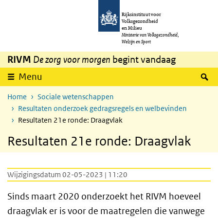
Overslaan en naar de inhoud gaan
Direct naar de hoofdnavigatie
Rijksinstituut voor
Volksgezondheid
en Milieu
Ministerie van Volksgezondheid,
Welzijn en Sport
RIVM
De zorg voor morgen
begint vandaag
Z
Menu
Home
Sociale wetenschappen
Resultaten onderzoek gedragsregels en welbevinden
Resultaten 21e ronde: Draagvlak
Resultaten 21e ronde: Draagvlak
Wijzigingsdatum 02-05-2023 | 11:20
Sinds maart 2020 onderzoekt het RIVM hoeveel
draagvlak er is voor de maatregelen die vanwege