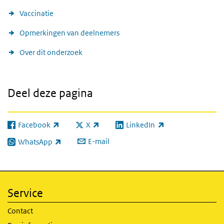
Vaccinatie
Opmerkingen van deelnemers
Over dit onderzoek
Deel deze pagina
Facebook
X
LinkedIn
(externe link)
(externe link)
(externe link)
E-mail
WhatsApp
(externe link)
Service
Contact