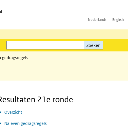
id
Nederlands
English
Zoeken
ink)
Zoeken
n gedragsregels
Resultaten 21e ronde
Overzicht
Naleven gedragsregels