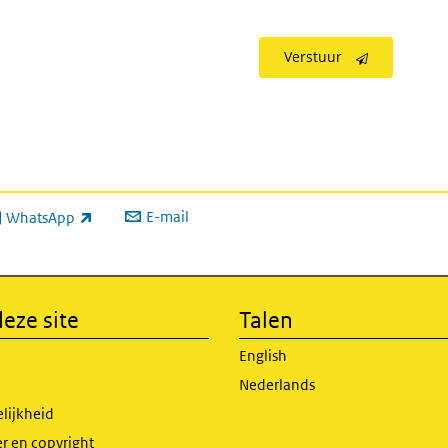
Verstuur
E-mail
WhatsApp
xterne link)
eze site
Talen
English
Nederlands
lijkheid
r en copyright