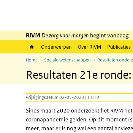
Overslaan en naar de inhoud gaan
Direct naar de hoofdnavigatie
RIVM
De zorg voor morgen
begint vandaag
Onderwerpen
Over RIVM
Publicaties
Home
Sociale wetenschappen
Resultaten onder
Resultaten 21e ronde:
Wijzigingsdatum 02-05-2023 | 11:19
Sinds maart 2020 onderzoekt het RIVM het
coronapandemie gelden. Op dit moment (s
meer, maar er is nog wel een aantal adviez