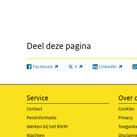
Deel deze pagina
Facebook
X
LinkedIn
(externe link)
(externe link)
(externe link)
(e
Service
Over d
Contact
Cookies
Persinformatie
Privacy
Werken bij het RIVM
Toeganke
Klachten
Disclaime