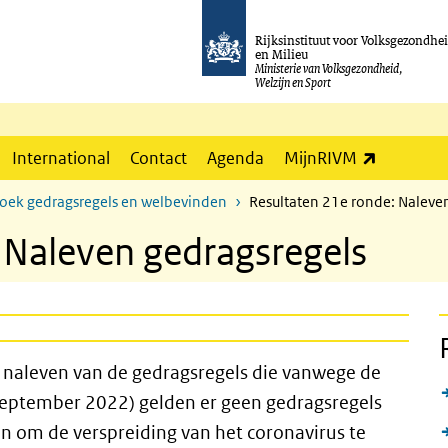
Rijksinstituut voor Volksgezondhe
en Milieu
Ministerie van Volksgezondheid,
Welzijn en Sport
(externe l
International
Contact
Agenda
MijnRIVM
zoek gedragsregels en welbevinden
Resultaten 21e ronde: Naleve
 Naleven gedragsregels
 naleven van de gedragsregels die vanwege de
eptember 2022) gelden er geen gedragsregels
en om de verspreiding van het coronavirus te