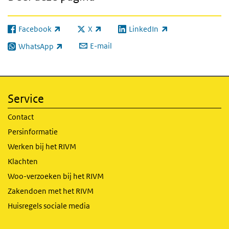
Facebook
X
LinkedIn
(externe link)
(externe link)
(externe link)
E-mail
WhatsApp
(externe link)
Service
Contact
Persinformatie
Werken bij het RIVM
Klachten
Woo-verzoeken bij het RIVM
Zakendoen met het RIVM
Huisregels sociale media