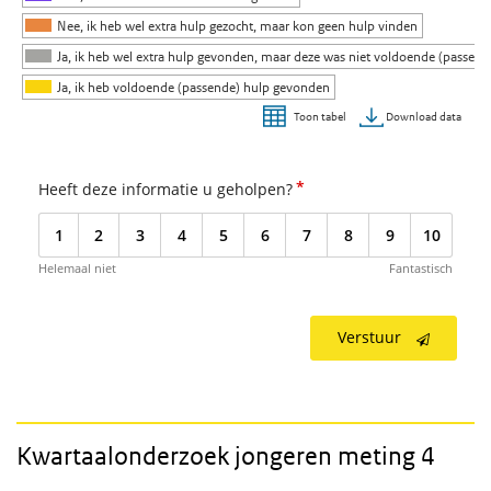
Nee, ik heb wel extra hulp gezocht, maar kon geen hulp vinden
Ja, ik heb wel extra hulp gevonden, maar deze was niet voldoende (passend
Ja, ik heb voldoende (passende) hulp gevonden
Download data
Toon tabel
Einde van interactieve grafiek.
*
Heeft deze informatie u geholpen?
1
2
3
4
5
6
7
8
9
10
Helemaal niet
Fantastisch
Verstuur
Kwartaalonderzoek jongeren meting 4