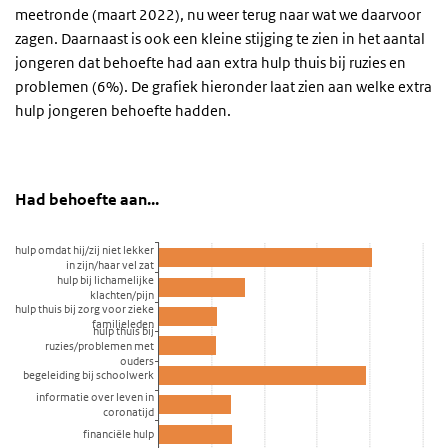
meetronde (maart 2022), nu weer terug naar wat we daarvoor
zagen. Daarnaast is ook een kleine stijging te zien in het aantal
jongeren dat behoefte had aan extra hulp thuis bij ruzies en
problemen (6%). De grafiek hieronder laat zien aan welke extra
hulp jongeren behoefte hadden.
Had behoefte aan...
Binnen de groep die extra hulp nodig had (
Sla de grafiek 'Had behoefte aan...' over en ga naar de datatabel
Had behoefte aan...
Staaf grafiek met 9 staven.
hulp omdat hij/zij niet lekker
Bekijk als data tabel.
in zijn/haar vel zat
De grafiek heeft 1 X-as die categories weergeeft.
hulp bij lichamelijke
klachten/pijn
De grafiek heeft 1 Y-as die percentage weergeeft.
hulp thuis bij zorg voor zieke
familieleden
hulp thuis bij
ruzies/problemen met
ouders
begeleiding bij schoolwerk
informatie over leven in
coronatijd
financiële hulp