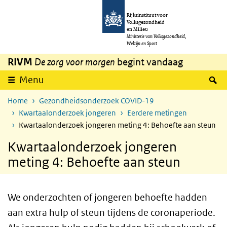
Overslaan en naar de inhoud gaan
Direct naar de hoofdnavigatie
Rijksinstituut voor
Volksgezondheid
en Milieu
Ministerie van Volksgezondheid,
Welzijn en Sport
RIVM
De zorg voor morgen
begint vandaag
Z
Menu
Home
Gezondheidsonderzoek COVID-19
Kwartaalonderzoek jongeren
Eerdere metingen
Kwartaalonderzoek jongeren meting 4: Behoefte aan steun
Kwartaalonderzoek jongeren
meting 4: Behoefte aan steun
We onderzochten of jongeren behoefte hadden
aan extra hulp of steun tijdens de coronaperiode.