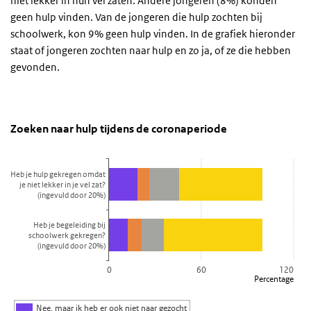
niet lekker in hun vel zaten. Andere jongeren (8%) konden
geen hulp vinden. Van de jongeren die hulp zochten bij
schoolwerk, kon 9% geen hulp vinden. In de grafiek hieronder
staat of jongeren zochten naar hulp en zo ja, of ze die hebben
gevonden.
Zoeken naar hulp tijdens de coronaperiode
Zoeken naar hulp
Sla de grafiek 'Zoeken naar hulp tijdens de coronaperiode' over e
Zoeken naar hulp tijdens de coronaperiode
Staaf grafiek met 4 reeksen.
Bekijk als data tabel.
Heb je hulp gekregen omdat
De grafiek heeft 1 X-as die categories weergeeft.
je niet lekker in je vel zat?
(ingevuld door 20%)
De grafiek heeft 1 Y-as die Percentage weergeeft.
Heb je begeleiding bij
schoolwerk gekregen?
(ingevuld door 20%)
0
60
120
Percentage
Nee, maar ik heb er ook niet naar gezocht