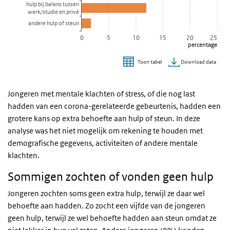
hulp bij balans tussen
werk/studie en privé
andere hulp of steun
0
5
10
15
20
25
percentage
Download data
Toon tabel
Einde van interactieve grafiek.
Jongeren met mentale klachten of stress, of die nog last
hadden van een corona-gerelateerde gebeurtenis, hadden een
grotere kans op extra behoefte aan hulp of steun. In deze
analyse was het niet mogelijk om rekening te houden met
demografische gegevens, activiteiten of andere mentale
klachten.
Sommigen zochten of vonden geen hulp
Jongeren zochten soms geen extra hulp, terwijl ze daar wel
behoefte aan hadden. Zo zocht een vijfde van de jongeren
geen hulp, terwijl ze wel behoefte hadden aan steun omdat ze