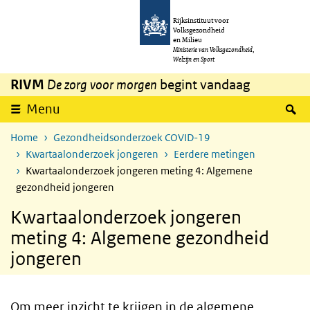
Overslaan en naar de inhoud gaan
Direct naar de hoofdnavigatie
Rijksinstituut voor
Volksgezondheid
en Milieu
Ministerie van Volksgezondheid,
Welzijn en Sport
RIVM
De zorg voor morgen
begint vandaag
Z
Menu
Home
Gezondheidsonderzoek COVID-19
Kwartaalonderzoek jongeren
Eerdere metingen
Kwartaalonderzoek jongeren meting 4: Algemene
gezondheid jongeren
Kwartaalonderzoek jongeren
meting 4: Algemene gezondheid
jongeren
Om meer inzicht te krijgen in de algemene