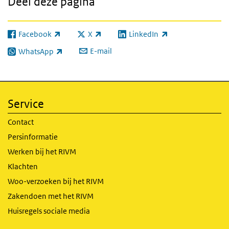
Deel deze pagina
Facebook
X
LinkedIn
(externe link)
(externe link)
(externe link)
E-mail
WhatsApp
(externe link)
Service
Contact
Persinformatie
Werken bij het RIVM
Klachten
Woo-verzoeken bij het RIVM
Zakendoen met het RIVM
Huisregels sociale media