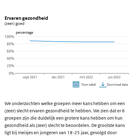
Ervaren gezondheid
Ervaren gezondheid (lijngrafiek)
Sla de grafiek 'Ervaren gezondheid' over en ga naar de datatabel
Ervaren gezondheid
(zeer) goed
Lijn grafiek met 4 data punten.
percentage
(zeer) goed
100%
Bekijk als data tabel.
80%
De grafiek heeft 1 X-as die categories weergeeft.
60%
De grafiek heeft 1 Y-as die percentage weergeeft.
40%
20%
0%
sept 2021
dec 2021
mrt 2022
jun 2022
Download data
Toon tabel
Einde van interactieve grafiek.
We onderzochten welke groepen meer kans hebben om een
(zeer) slecht ervaren gezondheid te hebben. We zien dat er 6
groepen zijn die duidelijk een grotere kans hebben om hun
gezondheid als (zeer) slecht te beoordelen. De grootste kans
ligt bij meisjes en jongeren van 18-25 jaar, gevolgd door