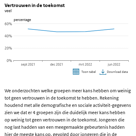
Vertrouwen in de toekomst
Vertrouwen in toekomst (lijngrafiek)
Sla de grafiek 'Vertrouwen in de toekomst' over en ga naar de dat
Vertrouwen in de toekomst
veel
Lijn grafiek met 4 data punten.
percentage
veel
60%
Bekijk als data tabel.
40%
De grafiek heeft 1 X-as die categories weergeeft.
De grafiek heeft 1 Y-as die percentage weergeeft.
20%
0%
sept 2021
dec 2021
mrt 2022
jun 2022
Download data
Toon tabel
Einde van interactieve grafiek.
We onderzochten welke groepen meer kans hebben om weinig
tot geen vertrouwen in de toekomst te hebben. Rekening
houdend met alle demografische en sociale activiteit-gegevens
zien we dat er 4 groepen zijn die duidelijk meer kans hebben
op weinig tot geen vertrouwen in de toekomst. Jongeren die
nog last hadden van een meegemaakte gebeurtenis hadden
hier de meeste kans op, gevolgd door jongeren die in de