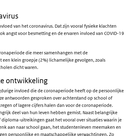
avirus
loed van het coronavirus. Dat zijn vooral fysieke klachten
 ook angst voor besmetting en de ervaren invloed van COVID-19
coronaperiode die meer samenhangen met de
 een klein groepje (2%) lichamelijke gevolgen, zoals
cholen dicht waren.
ke ontwikkeling
durige invloed die de coronaperiode heeft op de persoonlijke
deze antwoorden gesproken over achterstand op school of
regen of lagere cijfers halen dan voor de coronaperiode.
grijk deel van hun leven hebben gemist. Naast belangrijke
iploma-uitreikingen gaat het vooral over situaties waarin je
enk aan naar school gaan, het studentenleven meemaken en
tegen persoonlijke en maatschappelijke verwachtingen. Zo