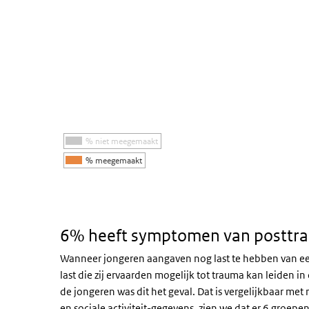
De grafiek heeft 1 Y-as die Percentage weergeeft.
% niet meegemaakt
% meegemaakt
Einde van interactieve grafiek.
6% heeft symptomen van posttra
Wanneer jongeren aangaven nog last te hebben van een g
last die zij ervaarden mogelijk tot trauma kan leiden i
de jongeren was dit het geval. Dat is vergelijkbaar m
en sociale activiteit-gegevens, zien we dat er 6 groep