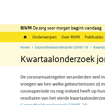
Overslaan en naar de inhoud gaan
Direct naar de hoofdnavigatie
RIVM
De zorg voor morgen
begint vandaag
Onderwerpen
Over RIVM
Publicaties
Home
Gezondheidsonderzoek COVID-19
Kwarta
Kwartaalonderzoek jon
De coronamaatregelen veranderden veel in 
vroegen we hen welke gebeurtenissen zij 
coronaperiode nu nog invloed heeft op hun
resultaten van het vierde kwartaalonderzoek