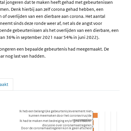
antal jongeren dat te maken heeft gehad met gebeurtenissen
men. Denk hierbij aan zelf corona gehad hebben, een
n of overlijden van een dierbare aan corona. Het aantal
neemt sinds deze ronde weer af, net als de angst voor
pende gebeurtenissen als het overlijden van een dierbare, een
 (van 36% in september 2021 naar 54% in juni 2022).
e jongeren een bepaalde gebeurtenis had meegemaakt. De
aar nog last van hadden.
aakt
aar de datatabel
Ik heb een belangrijke gebeurtenis/evenement niet
kunnen meemaken door het coronavirus/de
maatregelen
Ik had te maken met bedreiging en/of geweld door
discussie over coronamaatregelen
Door de coronamaatregelen kon ik geen afscheid