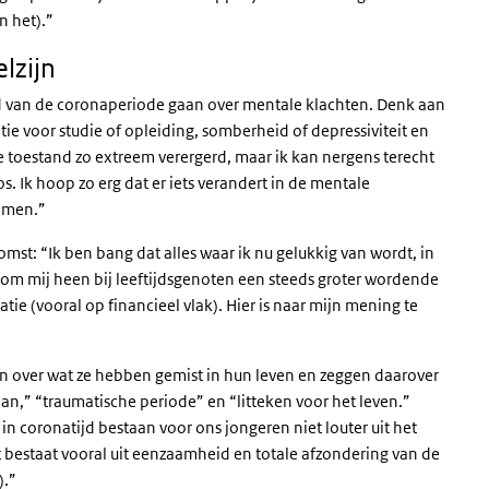
n het).”
lzijn
d van de coronaperiode gaan over mentale klachten. Denk aan
e voor studie of opleiding, somberheid of depressiviteit en
 toestand zo extreem verergerd, maar ik kan nergens terecht
. Ik hoop zo erg dat er iets verandert in de mentale
lemen.”
st: “Ik ben bang dat alles waar ik nu gelukkig van wordt, in
k om mij heen bij leeftijdsgenoten een steeds groter wordende
ie (vooral op financieel vlak). Hier is naar mijn mening te
en over wat ze hebben gemist in hun leven en zeggen daarover
 aan,” “traumatische periode” en “litteken voor het leven.”
n coronatijd bestaan voor ons jongeren niet louter uit het
t bestaat vooral uit eenzaamheid en totale afzondering van de
).”