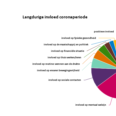
Langdurige invloed coronaperiod
Langdurige invloed coronape
Sla de grafiek 'Langdurige invloed coronaperiode' over
Langdurige invloed coronaperiode
Taart grafiek met 11 taartpunten.
positieve invloed
positieve invloed
Bekijk als data tabel.
invloed op fysieke gezondheid
invloed op fysieke gezondheid
invloed op de maatschappij en politiek
invloed op de maatschappij en politiek
invloed op financiële situatie
invloed op financiële situatie
invloed op thuis werken/leren
invloed op thuis werken/leren
invloed op routine: wennen aan de drukte
invloed op routine: wennen aan de drukte
invloed op ervaren bewegingsvrijheid
invloed op ervaren bewegingsvrijheid
invloed op sociale contacten
invloed op sociale contacten
invloed op mentaal welzijn
invloed op mentaal welzijn