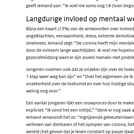
geeft iemand aan: “Ik voel me soms nog 18 (toen bego
Langdurige invloed op mentaal we
Bijna een kwart (23%) van de antwoorden over invloe
angstklachten, eenzaamheid, stress, extreme demotivati
smetvrees. Iemand zegt: “De corona heeft mijn mentale
door de extreem lange wachttijden. Ik voel me hopeloos
gezondheidzorg want er zijn zoveel mensen met prob
Jongeren noemen ook dat ze onzeker zijn over de toekom
1 klap weer weg kan zijn” en “Over het algemeen zie i
onzekerheid over de toekomst en over hun huidige situat
weinig oog voor.”
Een aantal jongeren lijkt een rouwproces door te mak
expliciet: “Ik vond het een rottijd,” “denk er nog vaak
Iemand verwoordt het zo: “Ingrijpende gebeurtenissen i
verliezen van dierbaren of het oplopen van corona, he
wereld (het gevoel dat je leven constant op pauze staat