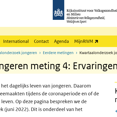
Rijksinstituut voor Volksgezondhe
en Milieu
Ministerie van Volksgezondheid,
Welzijn en Sport
(externe l
International
Contact
Agenda
MijnRIVM
alonderzoek jongeren
Eerdere metingen
Kwartaalonderzoek jo
geren meting 4: Ervaringen
het dagelijks leven van jongeren. Daarom
meemaakten tijdens de coronaperiode en of de
 leven. Op deze pagina bespreken we de
 (juni 2022). Dit is onderdeel van het