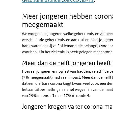
Gezondheidsonderzoek COVID-19
.
Meer jongeren hebben coron
meegemaakt
We vroegen de jongeren welke gebeurtenissen zij meem
verschillende gebeurtenissen aankruisen. Veel jongere
bang waren dat zij zelf of iemand die belangrijk voor h
voor hen is in het ziekenhuis heeft gelegen met coron
Meer dan de helft jongeren heeft 
Hoeveel jongeren er nog last van hadden, verschilde pe
(7% meegemaakt) had veel impact. Meer dan de helft (5
dat een dierbare corona krijgt kwam veel voor: een de
het aantal besmettingen en het wegvallen van de maatr
van 29% in ronde 3 naar 17% in ronde 4.
Jongeren kregen vaker corona m