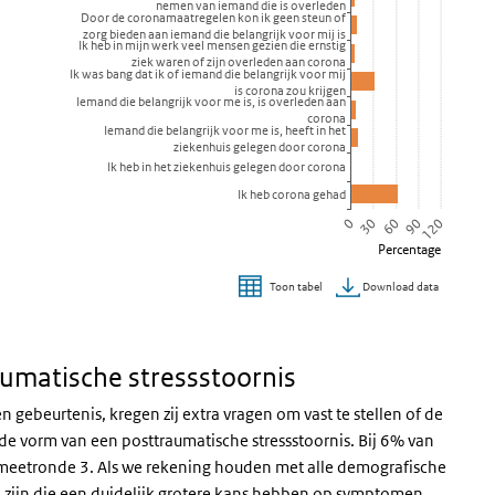
nemen van iemand die is overleden
Door de coronamaatregelen kon ik geen steun of
zorg bieden aan iemand die belangrijk voor mij is
Ik heb in mijn werk veel mensen gezien die ernstig
ziek waren of zijn overleden aan corona
Ik was bang dat ik of iemand die belangrijk voor mij
is corona zou krijgen
Iemand die belangrijk voor me is, is overleden aan
corona
Iemand die belangrijk voor me is, heeft in het
ziekenhuis gelegen door corona
Ik heb in het ziekenhuis gelegen door corona
Ik heb corona gehad
0
30
60
90
120
Percentage
Download data
Toon tabel
umatische stressstoornis
ebeurtenis, kregen zij extra vragen om vast te stellen of de
n de vorm van een posttraumatische stressstoornis. Bij 6% van
et meetronde 3. Als we rekening houden met alle demografische
en zijn die een duidelijk grotere kans hebben op symptomen