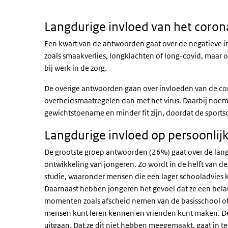
Einde van interactieve grafiek.
Langdurige invloed van het coron
Een kwart van de antwoorden gaat over de negatieve inv
zoals smaakverlies, longklachten of long-covid, maar
bij werk in de zorg.
De overige antwoorden gaan over invloeden van de 
overheidsmaatregelen dan met het virus. Daarbij noemt
gewichtstoename en minder fit zijn, doordat de sports
Langdurige invloed op persoonlij
De grootste groep antwoorden (26%) gaat over de lang
ontwikkeling van jongeren. Zo wordt in de helft van 
studie, waaronder mensen die een lager schooladvies k
Daarnaast hebben jongeren het gevoel dat ze een belan
momenten zoals afscheid nemen van de basisschool of d
mensen kunt leren kennen en vrienden kunt maken. D
uitgaan. Dat ze dit niet hebben meegemaakt, gaat in 