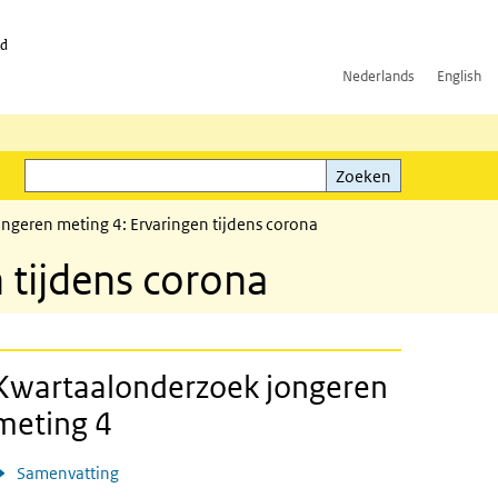
id
Nederlands
English
Zoeken
ink)
Zoeken
ngeren meting 4: Ervaringen tijdens corona
 tijdens corona
Kwartaalonderzoek jongeren
meting 4
Samenvatting