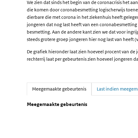
We zien dat sinds het begin van de coronacrisis het a
die komen door coronabesmetting logischerwijs toene
dierbare die met corona in het ziekenhuis heeft gelege
jongeren dat nog last heeft van een coronabesmetting 
besmetting. Aan de andere kant zien we dat voor ingrij
steeds grotere groep jongeren hier nog last van heeft
De grafiek hieronder laat zien hoeveel procent van d
rechterrij laat per gebeurtenis zien hoeveel jongeren d
Meegemaakte gebeurtenis
Last indien meegem
(Actieve tab)
Meegemaakte gebeurtenis
Meegemaakte gebeurtenis
Sla de grafiek 'Meegemaakte gebeurtenis' over en ga n
Meegemaakte gebeurtenis
Staaf grafiek met 2 reeksen.
Bekijk als data tabel.
De grafiek heeft 1 X-as die categories weergeeft.