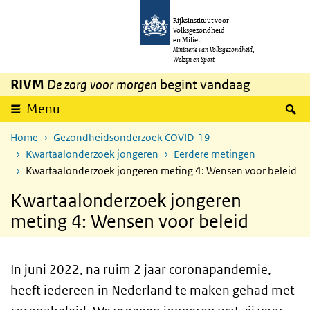
Overslaan en naar de inhoud gaan
Direct naar de hoofdnavigatie
Rijksinstituut voor
Volksgezondheid
en Milieu
Ministerie van Volksgezondheid,
Welzijn en Sport
RIVM
De zorg voor morgen
begint vandaag
Z
Menu
Home
Gezondheidsonderzoek COVID-19
Kwartaalonderzoek jongeren
Eerdere metingen
Kwartaalonderzoek jongeren meting 4: Wensen voor beleid
Kwartaalonderzoek jongeren
meting 4: Wensen voor beleid
In juni 2022, na ruim 2 jaar coronapandemie,
heeft iedereen in Nederland te maken gehad met