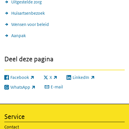
Uitgestelde zorg
Huisartsenbezoek
Wensen voor beleid
Aanpak
Deel deze pagina
Facebook
X
LinkedIn
(externe link)
(externe link)
(externe link)
E-mail
WhatsApp
(externe link)
Service
Contact