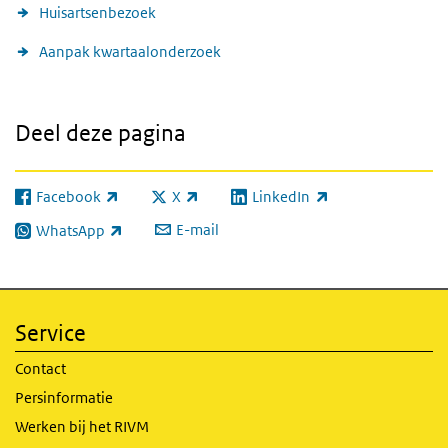
Huisartsenbezoek
Aanpak kwartaalonderzoek
Deel deze pagina
Facebook
X
LinkedIn
(externe link)
(externe link)
(externe link)
E-mail
WhatsApp
(externe link)
Service
Contact
Persinformatie
Werken bij het RIVM