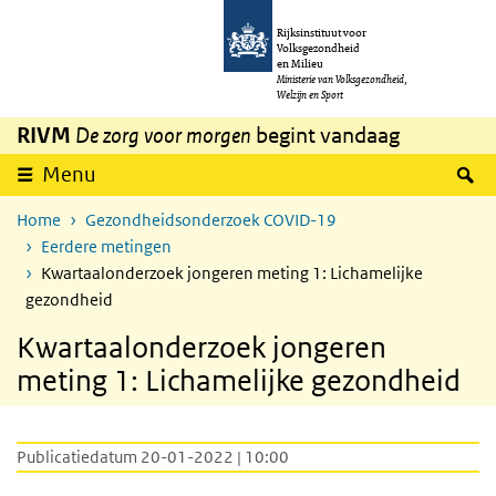
Overslaan en naar de inhoud gaan
Direct naar de hoofdnavigatie
Rijksinstituut voor
Volksgezondheid
en Milieu
Ministerie van Volksgezondheid,
Welzijn en Sport
RIVM
De zorg voor morgen
begint vandaag
Z
Menu
Home
Gezondheidsonderzoek COVID-19
Eerdere metingen
Kwartaalonderzoek jongeren meting 1: Lichamelijke
gezondheid
Kwartaalonderzoek jongeren
meting 1: Lichamelijke gezondheid
Publicatiedatum 20-01-2022 | 10:00