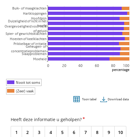
Bekijk als data tabel.
Buik- of maagklachten
De grafiek heeft 1 X-as die categories weergeeft.
Hartkloppingen
De grafiek heeft 1 Y-as die percentage weergeeft.
Hoofdpijn
Duizeligheid of licht in het
hoofd
Overgevoeligheid voor licht
of geluid
Spier- of gewrichtsklachten
Hoesten of keelklachten
Prikkelbaar of irritatie
Geheugen- of
concentratieproblemen
Slaapproblemen
Moeheid
0
20
40
60
80
100
percentage
Nooit tot soms
(Zeer) vaak
Download data
Toon tabel
Einde van interactieve grafiek.
*
Heeft deze informatie u geholpen?
1
2
3
4
5
6
7
8
9
10