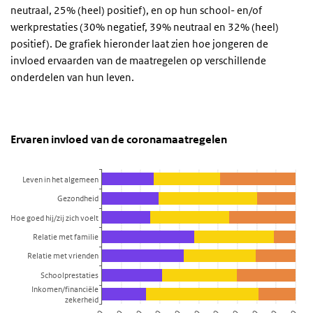
neutraal, 25% (heel) positief), en op hun school- en/of
werkprestaties (30% negatief, 39% neutraal en 32% (heel)
positief). De grafiek hieronder laat zien hoe jongeren de
invloed ervaarden van de maatregelen op verschillende
onderdelen van hun leven.
Ervaren invloed van de coronamaatregelen
Ervaren invloed van de coronamaatregelen
Sla de grafiek 'Ervaren invloed van de coronamaatregelen' over en
Ervaren invloed van de coronamaatregelen
Staaf grafiek met 3 reeksen.
Bekijk als data tabel.
Leven in het algemeen
De grafiek heeft 1 X-as die categories weergeeft.
Gezondheid
De grafiek heeft 1 Y-as die Percentage weergeeft.
Hoe goed hij/zij zich voelt
Relatie met familie
Relatie met vrienden
Schoolprestaties
Inkomen/financiële
zekerheid