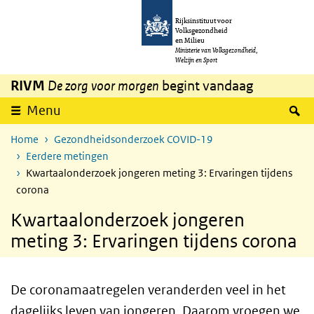
Overslaan en naar de inhoud gaan
Direct naar de hoofdnavigatie
Rijksinstituut voor
Volksgezondheid
en Milieu
Ministerie van Volksgezondheid,
Welzijn en Sport
RIVM
De zorg voor morgen
begint vandaag
Z
Menu
Home
Gezondheidsonderzoek COVID-19
Eerdere metingen
Kwartaalonderzoek jongeren meting 3: Ervaringen tijdens
corona
Kwartaalonderzoek jongeren
meting 3: Ervaringen tijdens corona
De coronamaatregelen veranderden veel in het
dagelijks leven van jongeren. Daarom vroegen we