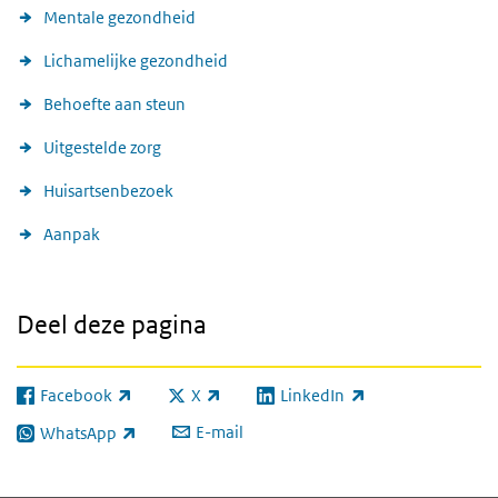
Mentale gezondheid
Lichamelijke gezondheid
Behoefte aan steun
Uitgestelde zorg
Huisartsenbezoek
Aanpak
Deel deze pagina
Facebook
X
LinkedIn
(externe link)
(externe link)
(externe link)
E-mail
WhatsApp
(externe link)