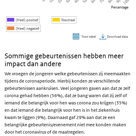
0
50
100
40
90
30
80
20
70
10
60
Percentage
(Heel) positief
Neutraal
(Heel) negatief
Download data
Toon tabel
Einde van interactieve grafiek.
Sommige gebeurtenissen hebben meer
impact dan andere
We vroegen de jongeren welke gebeurtenissen zij meemaakten
tijdens de coronaperiode. Hierbij konden ze verschillende
gebeurtenissen aankruisen. Veel jongeren gaven aan dat ze zelf
corona gehad hebben (56%), dat ze bang waren dat zij zelf of
iemand die belangrijk voor hen was corona zou krijgen (35%)
en dat iemand die belangrijk voor hen is in het ziekenhuis
kwam te liggen (9%). Daarnaast gaf 29% aan dat ze een
belangrijke gebeurtenis/evenement niet mee konden maken
door het coronavirus of de maatregelen.