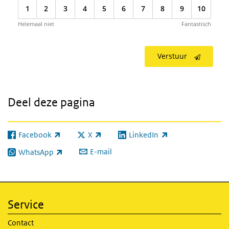
1
2
3
4
5
6
7
8
9
10
Helemaal niet
Fantastisch
Verstuur
Deel deze pagina
Facebook
X
LinkedIn
(externe link)
(externe link)
(externe link)
E-mail
WhatsApp
(externe link)
Service
Contact