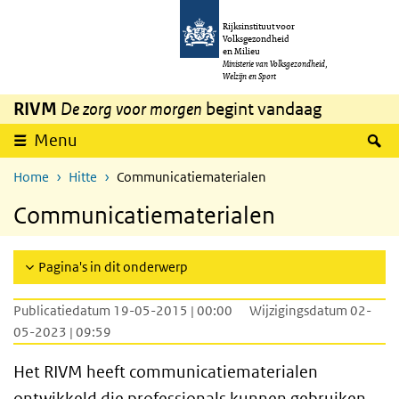
Overslaan en naar de inhoud gaan
Direct naar de hoofdnavigatie
Rijksinstituut voor
Volksgezondheid
en Milieu
Ministerie van Volksgezondheid,
Welzijn en Sport
RIVM
De zorg voor morgen
begint vandaag
Z
Menu
Home
Hitte
Communicatiematerialen
Communicatiematerialen
Pagina's in dit onderwerp
Publicatiedatum 19-05-2015 | 00:00
Wijzigingsdatum 02-
05-2023 | 09:59
Het RIVM heeft communicatiematerialen
ontwikkeld die professionals kunnen gebruiken