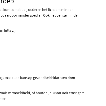
groep
at komt omdat bij ouderen het lichaam minder
elt daardoor minder goed af. Ook hebben ze minder
 hitte zijn:
rugs maakt de kans op gezondheidsklachten door
zoals vermoeidheid, of hoofdpijn. Maar ook ernstigere
omen.