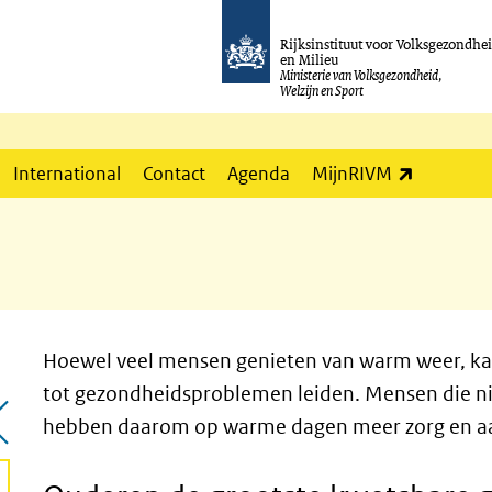
Rijksinstituut voor Volksgezondhe
en Milieu
Ministerie van Volksgezondheid,
Welzijn en Sport
(externe l
International
Contact
Agenda
MijnRIVM
Hoewel veel mensen genieten van warm weer, kan 
tot gezondheidsproblemen leiden. Mensen die nie
hebben daarom op warme dagen meer zorg en a