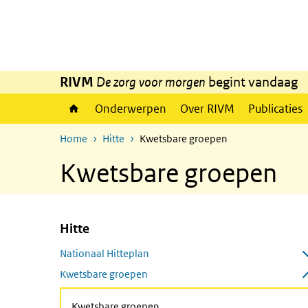
Overslaan en naar de inhoud gaan
Direct naar de hoofdnavigatie
RIVM
De zorg voor morgen
begint vandaag
Onderwerpen
Over RIVM
Publicaties
Home
Hitte
Kwetsbare groepen
Kwetsbare groepen
Hitte
Overslaan menu Hitte
Nationaal Hitteplan
Submenu openen
Kwetsbare groepen
Submenu sluiten
(Actieve pagina)
Kwetsbare groepen