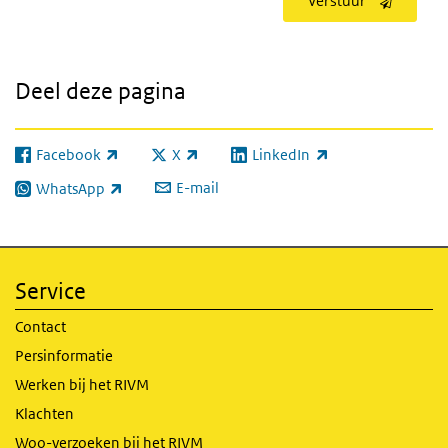
Verstuur
Deel deze pagina
Facebook
X
LinkedIn
(externe link)
(externe link)
(externe link)
E-mail
WhatsApp
(externe link)
Service
Contact
Persinformatie
Werken bij het RIVM
Klachten
Woo-verzoeken bij het RIVM