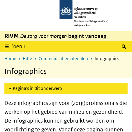
Overslaan en naar de inhoud gaan
Direct naar de hoofdnavigatie
Rijksinstituut voor
Volksgezondheid
en Milieu
Ministerie van Volksgezondheid,
Welzijn en Sport
RIVM
De zorg voor morgen
begint vandaag
Z
Menu
Home
Hitte
Communicatiematerialen
Infographics
Infographics
Pagina's in dit onderwerp
Deze infographics zijn voor (zorg)professionals die
werken op het gebied van milieu en gezondheid.
De infographics kunnen gebruikt worden om
voorlichting te geven. Vanaf deze pagina kunnen