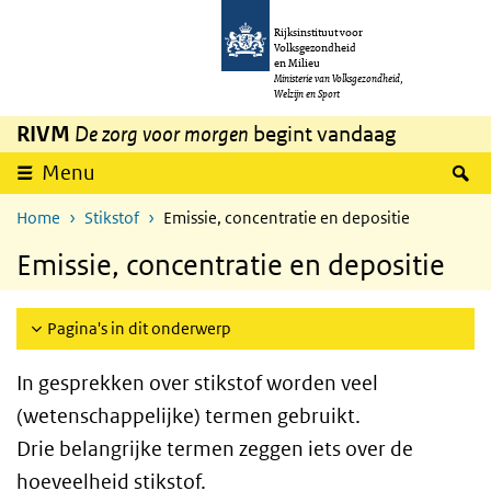
Overslaan en naar de inhoud gaan
Direct naar de hoofdnavigatie
Rijksinstituut voor
Volksgezondheid
en Milieu
Ministerie van Volksgezondheid,
Welzijn en Sport
RIVM
De zorg voor morgen
begint vandaag
Z
Menu
Home
Stikstof
Emissie, concentratie en depositie
Emissie, concentratie en depositie
Pagina's in dit onderwerp
In gesprekken over stikstof worden veel
(wetenschappelijke) termen gebruikt.
Drie belangrijke termen zeggen iets over de
hoeveelheid stikstof.