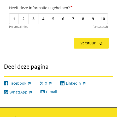
*
Heeft deze informatie u geholpen?
1
2
3
4
5
6
7
8
9
10
Helemaal niet
Fantastisch
Verstuur
Deel deze pagina
Facebook
X
LinkedIn
(externe link)
(externe link)
(externe link)
E-mail
WhatsApp
(externe link)