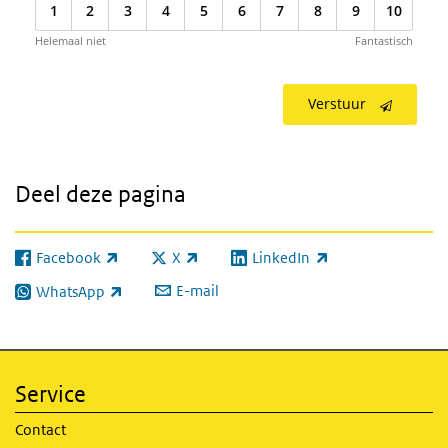
1
2
3
4
5
6
7
8
9
10
Helemaal niet
Fantastisch
Verstuur
Deel deze pagina
Facebook
X
LinkedIn
(externe link)
(externe link)
(externe link)
E-mail
WhatsApp
(externe link)
Service
Contact