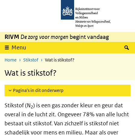
Overslaan en naar de inhoud gaan
Direct naar de hoofdnavigatie
Rijksinstituut voor
Volksgezondheid
en Milieu
Ministerie van Volksgezondheid,
Welzijn en Sport
RIVM
De zorg voor morgen
begint vandaag
Z
Menu
Home
Stikstof
Wat is stikstof?
Wat is stikstof?
Pagina's in dit onderwerp
Stikstof (N
) is een gas zonder kleur en geur dat
2
overal in de lucht zit. Ongeveer 78% van alle lucht
bestaat uit stikstof. Van zichzelf is stikstof niet
schadelijk voor mens en milieu. Maar als over