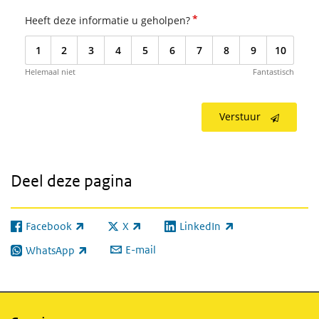
*
Heeft deze informatie u geholpen?
1
2
3
4
5
6
7
8
9
10
Helemaal niet
Fantastisch
Verstuur
Deel deze pagina
Facebook
X
LinkedIn
(externe link)
(externe link)
(externe link)
E-mail
WhatsApp
(externe link)