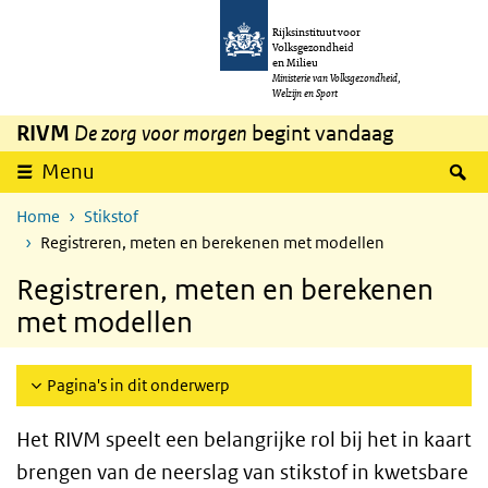
Overslaan en naar de inhoud gaan
Direct naar de hoofdnavigatie
Rijksinstituut voor
Volksgezondheid
en Milieu
Ministerie van Volksgezondheid,
Welzijn en Sport
RIVM
De zorg voor morgen
begint vandaag
Z
Menu
Home
Stikstof
Registreren, meten en berekenen met modellen
Registreren, meten en berekenen
met modellen
Pagina's in dit onderwerp
Het RIVM speelt een belangrijke rol bij het in kaart
brengen van de neerslag van stikstof in kwetsbare