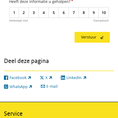
*
Heeft deze informatie u geholpen?
1
2
3
4
5
6
7
8
9
10
Helemaal niet
Fantastisch
Verstuur
Deel deze pagina
Facebook
X
LinkedIn
(externe link)
(externe link)
(externe link)
E-mail
WhatsApp
(externe link)
Service