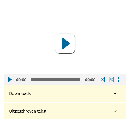
Video VASCO-antistoffentest
Video VASCO-antistoffentest
Video
Player
00:00
00:00
Downloads
Uitgeschreven tekst