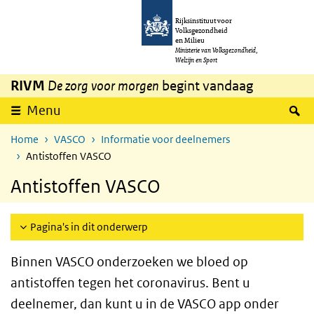
Overslaan en naar de inhoud gaan
Direct naar de hoofdnavigatie
Rijksinstituut voor
Volksgezondheid
en Milieu
Ministerie van Volksgezondheid,
Welzijn en Sport
RIVM
De zorg voor morgen
begint vandaag
Z
Menu
Home
VASCO
Informatie voor deelnemers
Antistoffen VASCO
Antistoffen VASCO
Pagina's in dit onderwerp
Binnen VASCO onderzoeken we bloed op
antistoffen tegen het coronavirus. Bent u
deelnemer, dan kunt u in de VASCO app onder