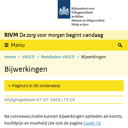
Overslaan en naar de inhoud gaan
Direct naar de hoofdnavigatie
Rijksinstituut voor
Volksgezondheid
en Milieu
Ministerie van Volksgezondheid,
Welzijn en Sport
RIVM
De zorg voor morgen
begint vandaag
Z
Menu
Home
VASCO
Resultaten VASCO
Bijwerkingen
Bijwerkingen
Pagina's in dit onderwerp
Wijzigingsdatum 07-01-2026 | 15:29
Na coronavaccinatie kunnen bijwerkingen optreden als koorts,
hoofdpijn en moeheid (zie ook de pagina
Covid-19