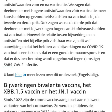
antistofwaarden voor en na vaccinatie. We zagen dat
deelnemers met hogere antistofwaarden vóór vaccinatie meer
kans hadden op gezondheidsklachten na vaccinatie bij de
tweede en derde prik. Ook zagen we na de derde prik dat
deelnemers met bijwerkingen hogere antistofniveaus hadden
ná vaccinatie. Hoewel de relatie tussen bijwerkingen en
antistoffen niet bij elke prik zichtbaar was zijn dit wel
aanwijzingen dat het hebben van bijwerkingen na COVID-19
vaccinatie een teken is dat er een goede immuunrespons is en
dat er dus bescherming wordt opgebouwd tegen (ernstige)
SARS
-CoV-2 infectie.
(externe link)
U kunt
hier
meer lezen over dit onderzoek (Engelstalig).
Bijwerkingen bivalente vaccins, het
XBB.1.5 vaccin en het JN.1 vaccin
Sinds 2022 zijn de coronavaccins aangepast aan nieuwere
varianten van het coronavirus. Zo werden er tijdens de
najaarscampagne van 2022 bivalente vaccins gebruikt waarin