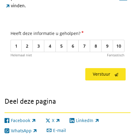
(externe link)
vinden.
*
Heeft deze informatie u geholpen?
1
2
3
4
5
6
7
8
9
10
Helemaal niet
Fantastisch
Verstuur
Deel deze pagina
Facebook
X
LinkedIn
(externe link)
(externe link)
(externe link)
E-mail
WhatsApp
(externe link)