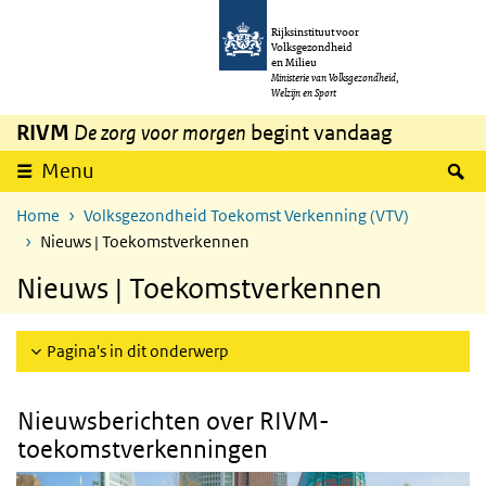
Overslaan en naar de inhoud gaan
Direct naar de hoofdnavigatie
Rijksinstituut voor
Volksgezondheid
en Milieu
Ministerie van Volksgezondheid,
Welzijn en Sport
RIVM
De zorg voor morgen
begint vandaag
Z
Menu
Home
Volksgezondheid Toekomst Verkenning (VTV)
Nieuws | Toekomstverkennen
Nieuws | Toekomstverkennen
Pagina's in dit onderwerp
Nieuwsberichten over RIVM-
toekomstverkenningen