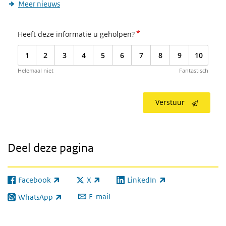
Meer nieuws
*
Heeft deze informatie u geholpen?
1
2
3
4
5
6
7
8
9
10
Helemaal niet
Fantastisch
Verstuur
Deel deze pagina
Facebook
X
LinkedIn
(externe link)
(externe link)
(externe link)
E-mail
WhatsApp
(externe link)