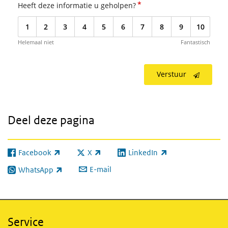
*
Heeft deze informatie u geholpen?
1
2
3
4
5
6
7
8
9
10
Helemaal niet
Fantastisch
Verstuur
Deel deze pagina
Facebook
X
LinkedIn
(externe link)
(externe link)
(externe link)
E-mail
WhatsApp
(externe link)
Service