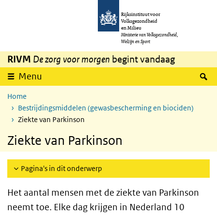
Overslaan en naar de inhoud gaan
Direct naar de hoofdnavigatie
Rijksinstituut voor
Volksgezondheid
en Milieu
Ministerie van Volksgezondheid,
Welzijn en Sport
RIVM
De zorg voor morgen
begint vandaag
Z
Menu
Home
Bestrijdingsmiddelen (gewasbescherming en biociden)
Ziekte van Parkinson
Ziekte van Parkinson
Pagina's in dit onderwerp
Het aantal mensen met de ziekte van Parkinson
neemt toe. Elke dag krijgen in Nederland 10