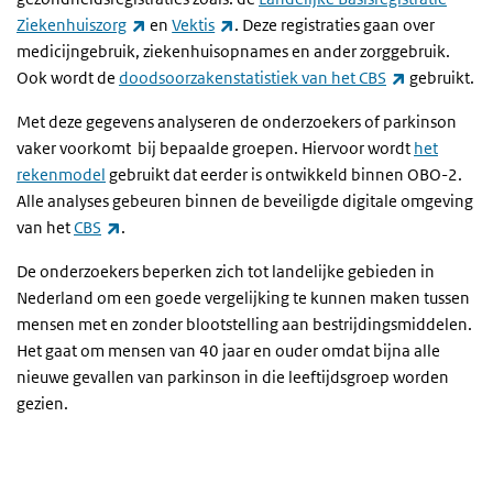
(externe link)
(externe link)
Ziekenhuiszorg
en
Vektis
. Deze registraties gaan over
medicijngebruik, ziekenhuisopnames en ander zorggebruik.
(externe lin
Ook wordt de
doodsoorzakenstatistiek van het CBS
gebruikt.
Met deze gegevens analyseren de onderzoekers of parkinson
vaker voorkomt bij bepaalde groepen. Hiervoor wordt
het
rekenmodel
gebruikt dat eerder is ontwikkeld binnen OBO-2.
Alle analyses gebeuren binnen de beveiligde digitale omgeving
(externe link)
van het
CBS
.
De onderzoekers beperken zich tot landelijke gebieden in
Nederland om een goede vergelijking te kunnen maken tussen
mensen met en zonder blootstelling aan bestrijdingsmiddelen.
Het gaat om mensen van 40 jaar en ouder omdat bijna alle
nieuwe gevallen van parkinson in die leeftijdsgroep worden
gezien.