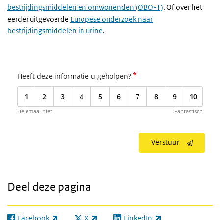
bestrijdingsmiddelen en omwonenden (OBO-1)
. Of over het
eerder uitgevoerde
Europese onderzoek naar
bestrijdingsmiddelen in urine
.
*
Heeft deze informatie u geholpen?
1
2
3
4
5
6
7
8
9
10
Helemaal niet
Fantastisch
Verstuur
Deel deze pagina
Facebook
X
LinkedIn