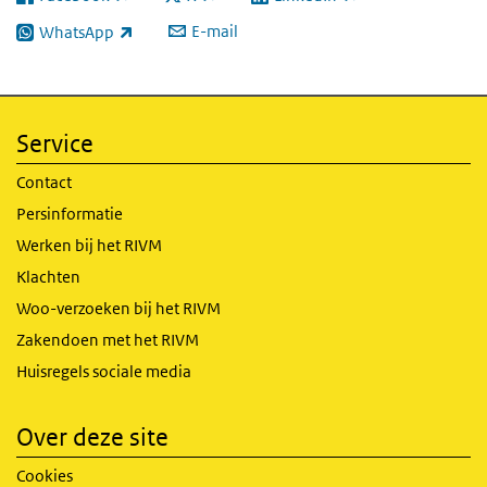
(externe link)
(externe link)
(externe link)
E-mail
WhatsApp
(externe link)
Service
Contact
Persinformatie
Werken bij het RIVM
Klachten
Woo-verzoeken bij het RIVM
Zakendoen met het RIVM
Huisregels sociale media
Over deze site
Cookies