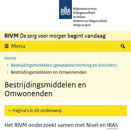
Overslaan en naar de inhoud gaan
Direct naar de hoofdnavigatie
Rijksinstituut voor
Volksgezondheid
en Milieu
Ministerie van Volksgezondheid,
Welzijn en Sport
RIVM
De zorg voor morgen
begint vandaag
Z
Menu
Home
Bestrijdingsmiddelen (gewasbescherming en biociden)
Bestrijdingsmiddelen en Omwonenden
Bestrijdingsmiddelen en
Omwonenden
Pagina's in dit onderwerp
Het RIVM onderzoekt samen met Nivel en
IRAS