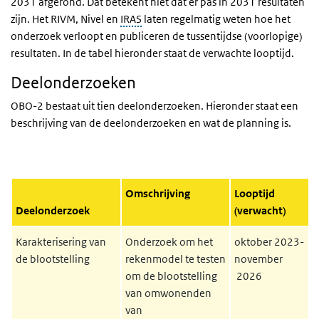
2031 afgerond. Dat betekent niet dat er pas in 2031 resultaten
zijn. Het RIVM, Nivel en
IRAS
laten regelmatig weten hoe het
onderzoek verloopt en publiceren de tussentijdse (voorlopige)
resultaten. In de tabel hieronder staat de verwachte looptijd.
Deelonderzoeken
OBO-2 bestaat uit tien deelonderzoeken. Hieronder staat een
beschrijving van de deelonderzoeken en wat de planning is.
Omschrijving
Looptijd
Deelonderzoek
(verwacht)
Karakterisering van
Onderzoek om het
oktober 2023-
de blootstelling
rekenmodel te testen
november
om de blootstelling
2026
van omwonenden
van