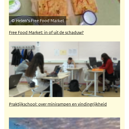
Helen’s Free Food Market
Free Food Market: in of uit de schaduw?
Praktijkschool: over minirampen en vindingrijkheid
Praktijkschool: over minirampen en vindingrijkheid
Krachtvrouwen ondersteunen elkaar door dik en dun