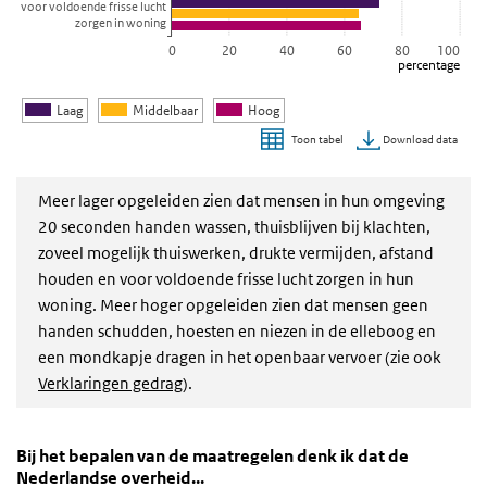
voor voldoende frisse lucht
zorgen in woning
0
20
40
60
80
100
percentage
Laag
Middelbaar
Hoog
Download data
Toon tabel
Einde van interactieve grafiek.
Meer lager opgeleiden zien dat mensen in hun omgeving
20 seconden handen wassen, thuisblijven bij klachten,
zoveel mogelijk thuiswerken, drukte vermijden, afstand
houden en voor voldoende frisse lucht zorgen in hun
woning. Meer hoger opgeleiden zien dat mensen geen
handen schudden, hoesten en niezen in de elleboog en
een mondkapje dragen in het openbaar vervoer
(zie ook
Verklaringen gedrag
).
Bij het bepalen van de maatregelen denk ik dat de 
Overheid
Sla de grafiek 'Bij het bepalen van de maatregelen denk ik dat de 
Bij het bepalen van de maatregelen denk ik dat de
Nederlandse overheid...
Staaf grafiek met 3 reeksen.