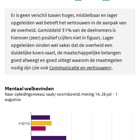
Einde van interactieve grafiek.
Er is geen verschil tussen hoger, middelbaar en lager
opgeleiden wat betreft het vertrouwen in de aanpak van
de overheid. Gemiddeld 31% van de deelnemers is
hierover (zeer) positief (cijfers niet in figuur). Lager
opgeleiden vinden wel vaker dat de overheid een
duidelijke koers vaart, de maatschappelijke belangen
goed afweegt en goed uitlegt waarom de maatregelen
nodig zijn
(zie ook
Communicatie en vertrouwen
)
.
Mentaal welbevinden
Mentaal welbevinden naar opleiding
Sla de grafiek 'Mentaal welbevinden' over en ga naar de datatabel
Mentaal welbevinden
Naar opleidingsniveau; vaak/ voortdurend; meting 14, 28 juli - 1
Staaf grafiek met 3 reeksen.
augustus
Naar opleidingsniveau; vaak/ voortdurend; meting 14, 28 juli - 1 
Bekijk als data tabel.
De grafiek heeft 1 X-as die categories weergeeft.
angstig
De grafiek heeft 1 Y-as die percentage weergeeft.