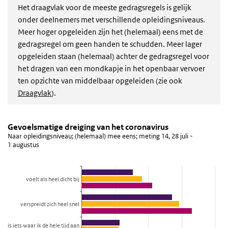
Het draagvlak voor de meeste gedragsregels is gelijk
onder deelnemers met verschillende opleidingsniveaus.
Meer hoger opgeleiden zijn het (helemaal) eens met de
gedragsregel om geen handen te schudden. Meer lager
opgeleiden staan (helemaal) achter de gedragsregel voor
het dragen van een mondkapje in het openbaar vervoer
ten opzichte van middelbaar opgeleiden (zie ook
Draagvlak
).
Gevoelsmatige dreiging van het coronavirus
Gevoelsmatige dreiging van het coronavirus
Sla de grafiek 'Gevoelsmatige dreiging van het coronavirus' over e
Gevoelsmatige dreiging van het coronavirus
Naar opleidingsniveau; (helemaal) mee eens; meting 14, 28 juli -
Staaf grafiek met 3 reeksen.
1 augustus
Naar opleidingsniveau; (helemaal) mee eens; meting 14, 28 juli - 
Bekijk als data tabel.
De grafiek heeft 1 X-as die categories weergeeft.
voelt als heel dicht bij
De grafiek heeft 1 Y-as die percentage weergeeft.
verspreidt zich heel snel
is iets waar ik de hele tijd aan