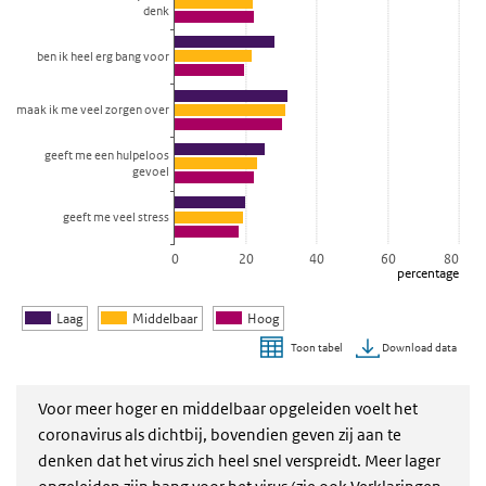
denk
ben ik heel erg bang voor
maak ik me veel zorgen over
geeft me een hulpeloos
gevoel
geeft me veel stress
0
20
40
60
80
percentage
Laag
Middelbaar
Hoog
Download data
Toon tabel
Einde van interactieve grafiek.
Voor meer hoger en middelbaar opgeleiden voelt het
coronavirus als dichtbij, bovendien geven zij aan te
denken dat het virus zich heel snel verspreidt. Meer lager