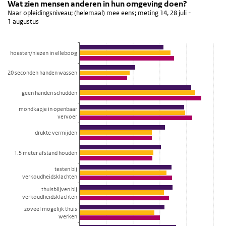
Wat zien mensen anderen in hun omgeving doen?
Andere omgeving naar opleiding
Sla de grafiek 'Wat zien mensen anderen in hun omgeving doen?' 
Wat zien mensen anderen in hun omgeving doen?
Naar opleidingsniveau; (helemaal) mee eens; meting 14, 28 juli -
Staaf grafiek met 3 reeksen.
1 augustus
Naar opleidingsniveau; (helemaal) mee eens; meting 14, 28 juli - 
Bekijk als data tabel.
hoesten/niezen in elleboog
De grafiek heeft 1 X-as die categories weergeeft.
De grafiek heeft 1 Y-as die percentage weergeeft.
20 seconden handen wassen
geen handen schudden
mondkapje in openbaar
vervoer
drukte vermijden
1.5 meter afstand houden
testen bij
verkoudheidsklachten
thuisblijven bij
verkoudheidsklachten
zoveel mogelijk thuis
werken