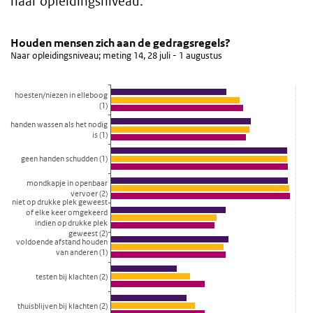
naar opleidingsniveau.
Houden mensen zich aan de gedragsregels?
Houden mensen zich aan de gedragsregels
Sla de grafiek 'Houden mensen zich aan de gedragsregels?' over e
Houden mensen zich aan de gedragsregels?
Naar opleidingsniveau; meting 14, 28 juli - 1 augustus
Staaf grafiek met 3 reeksen.
Naar opleidingsniveau; meting 14, 28 juli - 1 augustus
hoesten/niezen in elleboog
Bekijk als data tabel.
(1)
De grafiek heeft 1 X-as die categories weergeeft.
handen wassen als het nodig
De grafiek heeft 1 Y-as die percentage weergeeft.
is (1)
geen handen schudden (1)
mondkapje in openbaar
vervoer (2)
niet op drukke plek geweest
of elke keer omgekeerd
indien op drukke plek
geweest (2)
voldoende afstand houden
van anderen (1)
testen bij klachten (2)
thuisblijven bij klachten (2)