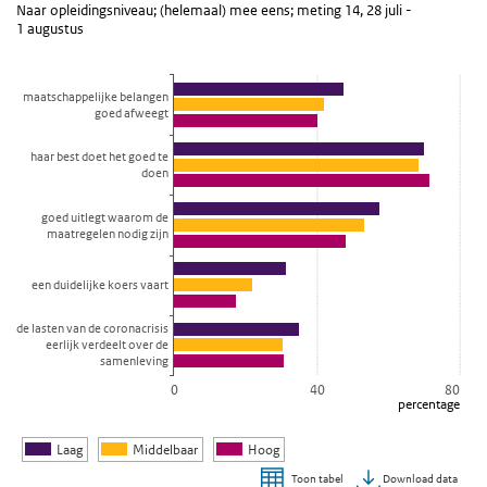
Naar opleidingsniveau; (helemaal) mee eens; meting 14, 28 juli -
Naar opleidingsniveau; (helemaal) mee eens; meting 14, 28 juli - 
1 augustus
Bekijk als data tabel.
De grafiek heeft 1 X-as die categories weergeeft.
maatschappelijke belangen
De grafiek heeft 1 Y-as die percentage weergeeft.
goed afweegt
haar best doet het goed te
doen
goed uitlegt waarom de
maatregelen nodig zijn
een duidelijke koers vaart
de lasten van de coronacrisis
eerlijk verdeelt over de
samenleving
0
40
80
percentage
Laag
Middelbaar
Hoog
Download data
Toon tabel