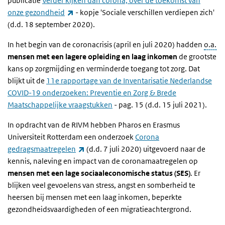
publicatie
Verder kijken dan corona, over de toekomst van
(externe link)
onze gezondheid
- kopje 'Sociale verschillen verdiepen zich'
(d.d. 18 september 2020).
In het begin van de coronacrisis (april en juli 2020) hadden
o.a.
mensen met een lagere opleiding en laag inkomen
de grootste
kans op zorgmijding en verminderde toegang tot zorg. Dat
blijkt uit de
11e rapportage van de Inventarisatie Nederlandse
COVID-19 onderzoeken: Preventie en Zorg & Brede
Maatschappelijke vraagstukken
- pag. 15 (d.d. 15 juli 2021).
In opdracht van de RIVM hebben Pharos en Erasmus
Universiteit Rotterdam een onderzoek
Corona
(externe link)
gedragsmaatregelen
(d.d. 7 juli 2020) uitgevoerd naar de
kennis, naleving en impact van de coronamaatregelen op
mensen met een lage sociaaleconomische status (SES)
. Er
blijken veel gevoelens van stress, angst en somberheid te
heersen bij mensen met een laag inkomen, beperkte
gezondheidsvaardigheden of een migratieachtergrond.