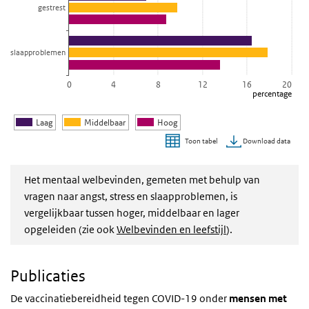
gestrest
slaapproblemen
0
4
8
12
16
20
percentage
Laag
Middelbaar
Hoog
Download data
Toon tabel
Einde van interactieve grafiek.
Het mentaal welbevinden, gemeten met behulp van
vragen naar angst, stress en slaapproblemen, is
vergelijkbaar tussen hoger, middelbaar en lager
opgeleiden
(zie ook
Welbevinden en leefstijl
).
Publicaties
De vaccinatiebereidheid tegen COVID-19 onder
mensen met