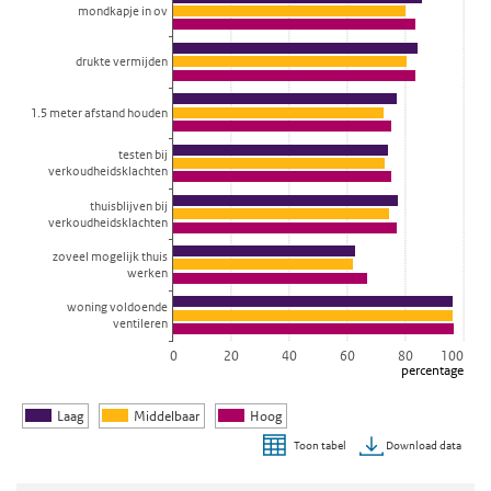
mondkapje in ov
drukte vermijden
1.5 meter afstand houden
testen bij
verkoudheidsklachten
thuisblijven bij
verkoudheidsklachten
zoveel mogelijk thuis
werken
woning voldoende
ventileren
0
20
40
60
80
100
percentage
Laag
Middelbaar
Hoog
Download data
Toon tabel
Einde van interactieve grafiek.