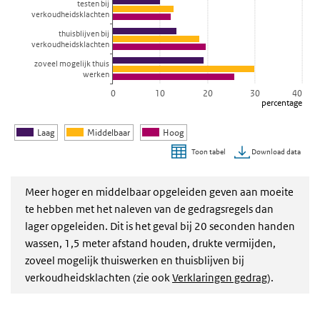
testen bij
verkoudheidsklachten
thuisblijven bij
verkoudheidsklachten
zoveel mogelijk thuis
werken
0
10
20
30
40
percentage
Laag
Middelbaar
Hoog
Download data
Toon tabel
Einde van interactieve grafiek.
Meer hoger en middelbaar opgeleiden geven aan moeite
te hebben met het naleven van de gedragsregels dan
lager opgeleiden. Dit is het geval bij 20 seconden handen
wassen, 1,5
meter afstand houden, drukte vermijden,
zoveel mogelijk thuiswerken en thuisblijven bij
verkoudheidsklachten
(zie ook
Verklaringen gedrag
).