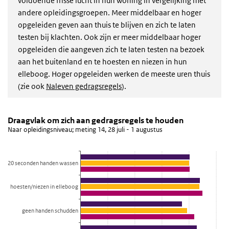
voldoende frisse lucht in hun woning in vergelijking met
andere opleidingsgroepen. Meer middelbaar en hoger
opgeleiden geven aan thuis te blijven en zich te laten
testen bij klachten. Ook zijn er meer middelbaar hoger
opgeleiden die aangeven zich te laten testen na bezoek
aan het buitenland en te hoesten en niezen in hun
elleboog. Hoger opgeleiden werken de meeste uren thuis
(zie ook
Naleven gedragsregels
).
Draagvlak om zich aan gedragsregels te houden
draagvlak naar opleiding
Sla de grafiek 'Draagvlak om zich aan gedragsregels te houden' ov
Draagvlak om zich aan gedragsregels te houden
Naar opleidingsniveau; meting 14, 28 juli - 1 augustus
Staaf grafiek met 3 reeksen.
Naar opleidingsniveau; meting 14, 28 juli - 1 augustus
Bekijk als data tabel.
20 seconden handen wassen
De grafiek heeft 1 X-as die categories weergeeft.
De grafiek heeft 1 Y-as die percentage weergeeft.
hoesten/niezen in elleboog
geen handen schudden