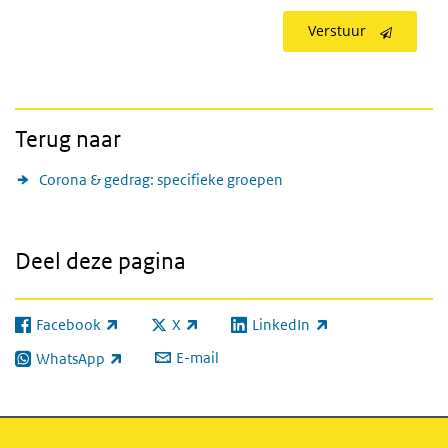
Verstuur
Terug naar
Corona & gedrag: specifieke groepen
Deel deze pagina
Facebook
X
LinkedIn
(externe link)
(externe link)
(externe link)
E-mail
WhatsApp
(externe link)