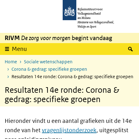
Overslaan en naar de inhoud gaan
Direct naar de hoofdnavigatie
Rijksinstituut voor
Volksgezondheid
en Milieu
Ministerie van Volksgezondheid,
Welzijn en Sport
RIVM
De zorg voor morgen
begint vandaag
Z
Menu
Home
Sociale wetenschappen
Corona & gedrag: specifieke groepen
Resultaten 14e ronde: Corona & gedrag: specifieke groepen
Resultaten 14e ronde: Corona &
gedrag: specifieke groepen
Hieronder vindt u een aantal grafieken uit de 14e
ronde van het
vragenlijstonderzoek
, uitgesplitst