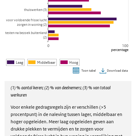
thuiswerken (3)
voor voldoende frisse lucht
zorgen in woning (2)
testen na bezoek buitenland
(2)
0
100
percentage
Laag
Middelbaar
Hoog
Download data
Toon tabel
Einde van interactieve grafiek.
(1) % aantal keren; (2) % van deelnemers; (3) % van totaal
werkuren
Voor enkele gedragsregels zijn er verschillen (>5
procentpunt) in de naleving tussen lager, middelbaar en
hoger opgeleiden. Meer laag opgeleiden geven aan
drukke plekken te vermijden en te zorgen voor