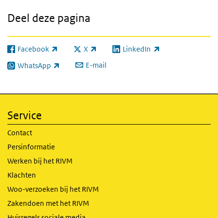
Deel deze pagina
Facebook
X
LinkedIn
(externe link)
(externe link)
(externe link)
E-mail
WhatsApp
(externe link)
Service
Contact
Persinformatie
Werken bij het RIVM
Klachten
Woo-verzoeken bij het RIVM
Zakendoen met het RIVM
Huisregels sociale media