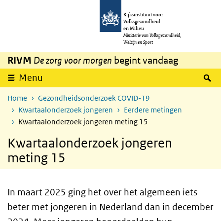
Overslaan en naar de inhoud gaan
Direct naar de hoofdnavigatie
Rijksinstituut voor
Volksgezondheid
en Milieu
Ministerie van Volksgezondheid,
Welzijn en Sport
RIVM
De zorg voor morgen
begint vandaag
Z
Menu
Home
Gezondheidsonderzoek COVID-19
Kwartaalonderzoek jongeren
Eerdere metingen
Kwartaalonderzoek jongeren meting 15
Kwartaalonderzoek jongeren
meting 15
In maart 2025 ging het over het algemeen iets
beter met jongeren in Nederland dan in december