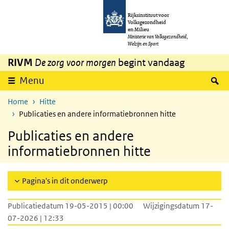
Overslaan en naar de inhoud gaan
Direct naar de hoofdnavigatie
Rijksinstituut voor
Volksgezondheid
en Milieu
Ministerie van Volksgezondheid,
Welzijn en Sport
RIVM
De zorg voor morgen
begint vandaag
Z
Menu
Home
Hitte
Publicaties en andere informatiebronnen hitte
Publicaties en andere
informatiebronnen hitte
Pagina's in dit onderwerp
Publicatiedatum 19-05-2015 | 00:00
Wijzigingsdatum 17-
07-2026 | 12:33