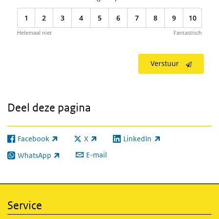
1
2
3
4
5
6
7
8
9
10
Helemaal niet
Fantastisch
Verstuur
Deel deze pagina
Facebook
X
LinkedIn
(externe link)
(externe link)
(externe link)
E-mail
WhatsApp
(externe link)
Service