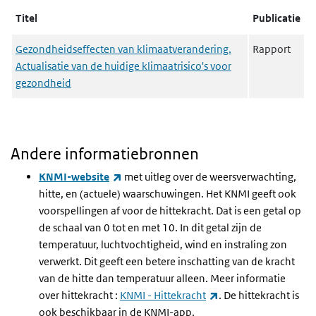
Titel
Publicatie
Gezondheidseffecten van klimaatverandering.
Rapport
Actualisatie van de huidige klimaatrisico's voor
gezondheid
Andere informatiebronnen
(externe link)
KNMI-website
met uitleg over de weersverwachting,
hitte, en (actuele) waarschuwingen. Het KNMI geeft ook
voorspellingen af voor de hittekracht. Dat is een getal op
de schaal van 0 tot en met 10. In dit getal zijn de
temperatuur, luchtvochtigheid, wind en instraling zon
verwerkt. Dit geeft een betere inschatting van de kracht
van de hitte dan temperatuur alleen. Meer informatie
(externe link)
over hittekracht :
KNMI - Hittekracht
. De hittekracht is
ook beschikbaar in de KNMI-app.