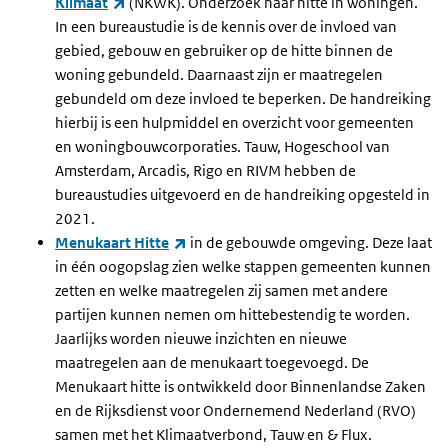
(externe link)
Klimaat
(NKWK).
Onderzoek naar hitte in woningen.
In een bureaustudie is de kennis over de invloed van
gebied, gebouw en gebruiker op de hitte binnen de
woning gebundeld. Daarnaast zijn er maatregelen
gebundeld om deze invloed te beperken. De handreiking
hierbij is een hulpmiddel en overzicht voor gemeenten
en woningbouwcorporaties. Tauw, Hogeschool van
Amsterdam, Arcadis, Rigo en RIVM hebben de
bureaustudies uitgevoerd en de handreiking opgesteld in
2021.
(externe link)
Menukaart Hitte
in de gebouwde omgeving. Deze laat
in één oogopslag zien welke stappen gemeenten kunnen
zetten en welke maatregelen zij samen met andere
partijen kunnen nemen om hittebestendig te worden.
Jaarlijks worden nieuwe inzichten en nieuwe
maatregelen aan de menukaart toegevoegd. De
Menukaart hitte is ontwikkeld door Binnenlandse Zaken
en de Rijksdienst voor Ondernemend Nederland (RVO)
samen met het Klimaatverbond, Tauw en & Flux.