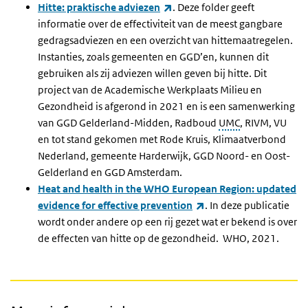
(externe link)
Hitte: praktische adviezen
. Deze folder geeft
informatie over de effectiviteit van de meest gangbare
gedragsadviezen en een overzicht van hittemaatregelen.
Instanties, zoals gemeenten en GGD’en, kunnen dit
gebruiken als zij adviezen willen geven bij hitte. Dit
project van de Academische Werkplaats Milieu en
Gezondheid is afgerond in 2021 en is een samenwerking
van GGD Gelderland-Midden, Radboud
UMC
, RIVM, VU
en tot stand gekomen met Rode Kruis, Klimaatverbond
Nederland, gemeente Harderwijk, GGD Noord- en Oost-
Gelderland en GGD Amsterdam.
Heat and health in the WHO European Region: updated
(externe link)
evidence for effective prevention
. In deze publicatie
wordt onder andere op een rij gezet wat er bekend is over
de effecten van hitte op de gezondheid. WHO, 2021.