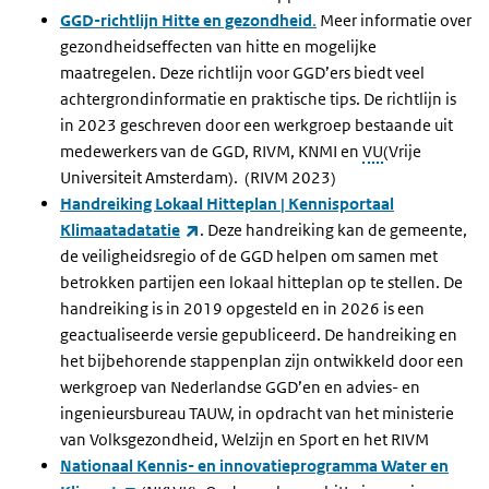
GGD-richtlijn Hitte en gezondheid
.
Meer informatie over
gezondheidseffecten van hitte en mogelijke
maatregelen. Deze richtlijn voor GGD’ers biedt veel
achtergrondinformatie en praktische tips. De richtlijn is
in 2023 geschreven door een werkgroep bestaande uit
medewerkers van de GGD, RIVM, KNMI en
VU
(Vrije
Universiteit Amsterdam). (RIVM 2023)
Handreiking Lokaal Hitteplan | Kennisportaal
(externe link)
Klimaatadatatie
.
Deze handreiking kan de gemeente,
de veiligheidsregio of de GGD helpen om samen met
betrokken partijen een lokaal hitteplan op te stellen. De
handreiking is in 2019 opgesteld en in 2026 is een
geactualiseerde versie gepubliceerd. De handreiking en
het bijbehorende stappenplan zijn ontwikkeld door een
werkgroep van Nederlandse GGD’en en advies- en
ingenieursbureau TAUW, in opdracht van het ministerie
van Volksgezondheid, Welzijn en Sport en het RIVM
Nationaal Kennis- en innovatieprogramma Water en