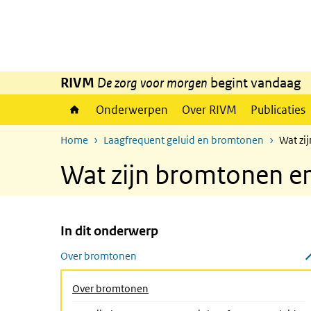
Overslaan en naar de inhoud gaan
Direct naar de hoofdnavigatie
RIVM
De zorg voor morgen
begint vandaag
Onderwerpen
Over RIVM
Publicaties
Home
Laagfrequent geluid en bromtonen
Wat zi
Wat zijn bromtonen en
In dit onderwerp
Overslaan menu In dit onderwerp
Over bromtonen
Submenu sluiten
Over bromtonen