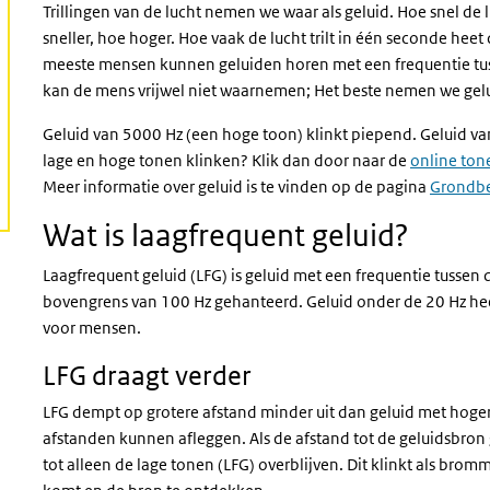
ctieve pagina)
Trillingen van de lucht nemen we waar als geluid. Hoe snel de l
sneller, hoe hoger. Hoe vaak de lucht trilt in één seconde heet 
meeste mensen kunnen geluiden horen met een frequentie tu
kan de mens vrijwel niet waarnemen; Het beste nemen we gelu
Geluid van 5000 Hz (een hoge toon) klinkt piepend. Geluid v
lage en hoge tonen klinken? Klik dan door naar de
online ton
Meer informatie over geluid is te vinden op de pagina
Grondbe
Wat is laagfrequent geluid?
Laagfrequent geluid (LFG) is geluid met een frequentie tussen
bovengrens van 100 Hz gehanteerd. Geluid onder de 20 Hz heet
voor mensen.
LFG draagt verder
LFG dempt op grotere afstand minder uit dan geluid met hogere
afstanden kunnen afleggen. Als de afstand tot de geluidsbron
tot alleen de lage tonen (LFG) overblijven. Dit klinkt als bro