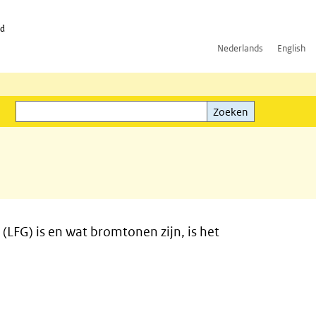
id
Nederlands
English
Zoeken
ink)
Zoeken
(LFG) is en wat bromtonen zijn, is het