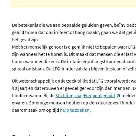
De betekenis die we aan bepaalde geluiden geven, beïnvloe
geluid horen dat ons irriteert of bang maakt, gaan we dat gel
het geval zijn.
Met het menselijk gehoor is eigenlijk niet te bepalen waar L
zijn wanneer het te horen is. Dit maakt dat mensen die er las
horen wanneer die er is. De irritatie en/of angst kunnen daar
spiraal ontstaan. De LFG-hinder zal dan blijven bestaan of zelf
Uit wetenschappelijk onderzoek blijkt dat LFG vooral wordt 
40 jaar) en dat vrouwen er gevoeliger voor zijn dan mannen. D
(externe
hinder ervaren. Bij de
Stichting LaagFrequent geluid
melden 
ervaren. Sommige mensen hebben op den duur zoveel hinder v
daarom zaak om op tijd
hulp te zoeken
.