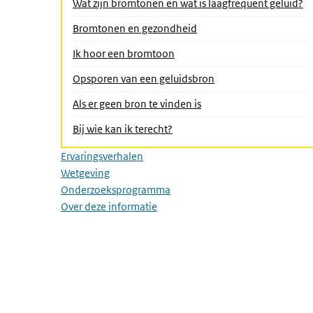
(A
Wat zijn bromtonen en wat is laagfrequent geluid?
Bromtonen en gezondheid
Ik hoor een bromtoon
Opsporen van een geluidsbron
Als er geen bron te vinden is
Bij wie kan ik terecht?
Ervaringsverhalen
Wetgeving
Onderzoeksprogramma
Over deze informatie