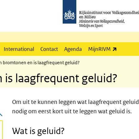
Rijksinstituut voor Volksgezondhe
en Milieu
Ministerie van Volksgezondheid,
Welzijn en Sport
(externe l
International
Contact
Agenda
MijnRIVM
jn bromtonen en is laagfrequent geluid?
 is laagfrequent geluid?
Om uit te kunnen leggen wat laagfrequent geluid 
nodig om eerst kort uit te leggen wat geluid is.
Wat is geluid?