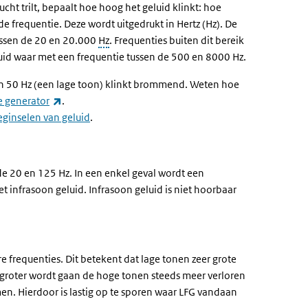
ucht trilt, bepaalt hoe hoog het geluid klinkt: hoe
de frequentie. Deze wordt uitgedrukt in Hertz (Hz). De
ssen de 20 en 20.000
Hz
. Frequenties buiten dit bereik
id waar met een frequentie tussen de 500 en 8000 Hz.
an 50 Hz (een lage toon) klinkt brommend. Weten hoe
(externe link)
e generator
.
ginselen van geluid
.
 de 20 en 125 Hz. In een enkel geval wordt een
 infrasoon geluid. Infrasoon geluid is niet hoorbaar
 frequenties. Dit betekent dat lage tonen zeer grote
 groter wordt gaan de hoge tonen steeds meer verloren
mmen. Hierdoor is lastig op te sporen waar LFG vandaan