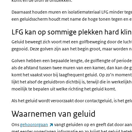
komt en de bron te ontdekken.
Daarnaast houden muren en isolatiemateriaal LFG minder tege
een geluidsscherm houdt met name de hoge tonen tegen en er a
LFG kan op sommige plekken hard kli
Geluid beweegt zich voort met een golfbeweging door de lucht,
gegooid. Deze golven zijn aan het begin groot, maar worden na
Golven hebben een bepaalde lengte, de golflengte of periode. A
als de afstand tussen twee muren van een kamer, dan kan de gol
komt het vaakst voor bij laagfrequent geluid. Op zo’n moment i
lijkt het alsof de geluidbron dichtbij is, terwijl die in werkel
moeilijk te bepalen uit welke richting het geluid komt.
Als het geluid wordt veroorzaakt door contactgeluid, is het ge
Waarnemen van geluid
(externe link)
Ons
gehoororgaan
vangt geluiden op en geeft dat door aan
met eerder opgeslagen informatie en zo krijgt het geluid betek