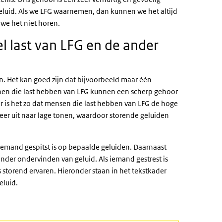
geluid. Als we LFG waarnemen, dan kunnen we het altijd
we het niet horen.
 last van LFG en de ander
. Het kan goed zijn dat bijvoorbeeld maar één
sonen die last hebben van LFG kunnen een scherp gehoor
is het zo dat mensen die last hebben van LFG de hoge
er uit naar lage tonen, waardoor storende geluiden
 iemand gespitst is op bepaalde geluiden. Daarnaast
der ondervinden van geluid. Als iemand gestrest is
s storend ervaren. Hieronder staan in het tekstkader
eluid.