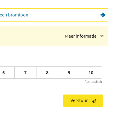
an een bromtoon.
Meer informatie
6
7
8
9
10
Fantastisch
Verstuur