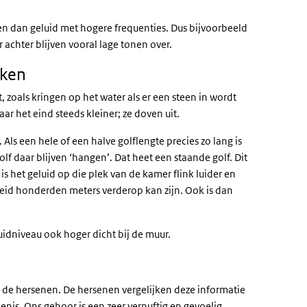
n dan geluid met hogere frequenties. Dus bijvoorbeeld
chter blijven vooral lage tonen over.
nken
 zoals kringen op het water als er een steen in wordt
ar het eind steeds kleiner; ze doven uit.
ls een hele of een halve golflengte precies zo lang is
f daar blijven ‘hangen’. Dat heet een staande golf. Dit
s het geluid op die plek van de kamer flink luider en
ijkheid honderden meters verderop kan zijn. Ook is dan
luidniveau ook hoger dicht bij de muur.
 de hersenen. De hersenen vergelijken deze informatie
enis. Ons gehoor is een zeer vernuftig en gevoelig