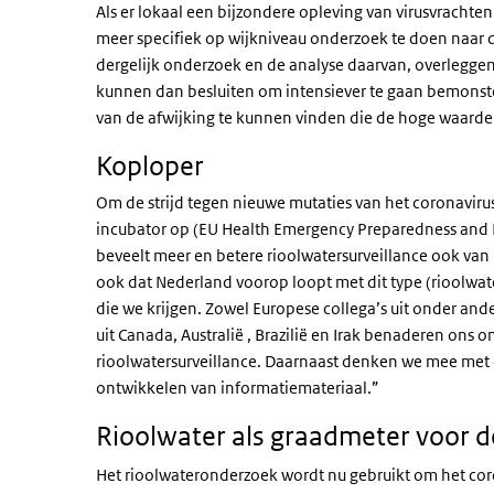
Als er lokaal een bijzondere opleving van virusvrachte
meer specifiek op wijkniveau onderzoek te doen naar 
dergelijk onderzoek en de analyse daarvan, overlegg
kunnen dan besluiten om intensiever te gaan bemonst
van de afwijking te kunnen vinden die de hoge waard
Koploper
Om de strijd tegen nieuwe mutaties van het coronaviru
incubator op (EU Health Emergency Preparedness and 
beveelt meer en betere rioolwatersurveillance ook van
ook dat Nederland voorop loopt met dit type (rioolwa
die we krijgen. Zowel Europese collega’s uit onder an
uit Canada, Australië , Brazilië en Irak benaderen ons
rioolwatersurveillance. Daarnaast denken we mee met
ontwikkelen van informatiemateriaal.”
Rioolwater als graadmeter voor 
Het rioolwateronderzoek wordt nu gebruikt om het coro