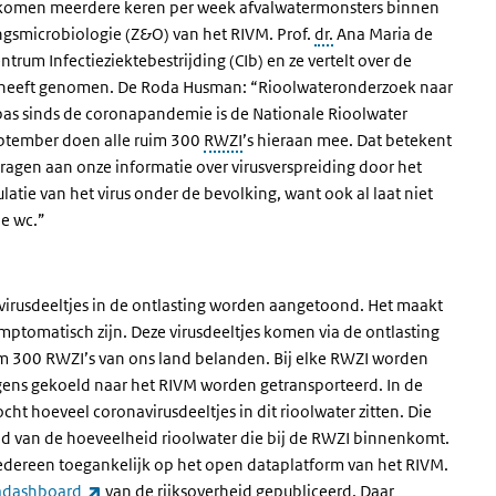
’s) komen meerdere keren per week afvalwatermonsters binnen
gsmicrobiologie (Z&O) van het RIVM. Prof.
dr.
Ana Maria de
trum Infectieziektebestrijding (CIb) en ze vertelt over de
ar heeft genomen. De Roda Husman: “Rioolwateronderzoek naar
r pas sinds de coronapandemie is de Nationale Rioolwater
september doen alle ruim 300
RWZI
’s hieraan mee. Dat betekent
dragen aan onze informatie over virusverspreiding door het
latie van het virus onder de bevolking, want ook al laat niet
de wc.”
virusdeeltjes in de ontlasting worden aangetoond. Het maakt
mptomatisch zijn. Deze virusdeeltjes komen via de ontlasting
ruim 300 RWZI’s van ons land belanden. Bij elke RWZI worden
ens gekoeld naar het RIVM worden getransporteerd. In de
ht hoeveel coronavirusdeeltjes in dit rioolwater zitten. Die
 van de hoeveelheid rioolwater die bij de RWZI binnenkomt.
iedereen toegankelijk op het open dataplatform van het RIVM.
(externe link)
adashboard
van de rijksoverheid gepubliceerd. Daar