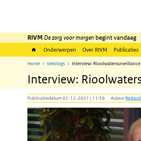
Overslaan en naar de inhoud gaan
Direct naar de hoofdnavigatie
RIVM
De zorg voor morgen
begint vandaag
Onderwerpen
Over RIVM
Publicaties
Home
Weblogs
Interview: Rioolwatersurveillance
Interview: Rioolwaters
Publicatiedatum 02-12-2021 | 11:59
Auteur
Redacti