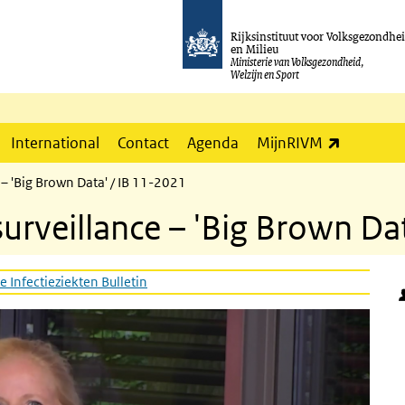
Rijksinstituut voor Volksgezondhe
en Milieu
Ministerie van Volksgezondheid,
Welzijn en Sport
(externe l
International
Contact
Agenda
MijnRIVM
 – 'Big Brown Data' / IB 11-2021
urveillance – 'Big Brown Da
e Infectieziekten Bulletin