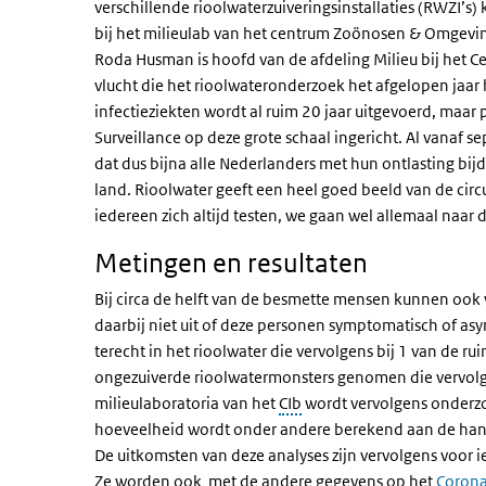
verschillende rioolwaterzuiveringsinstallaties (RWZI
bij het milieulab van het centrum Zoönosen & Omgevin
Roda Husman is hoofd van de afdeling Milieu bij het Cen
vlucht die het rioolwateronderzoek het afgelopen ja
infectieziekten wordt al ruim 20 jaar uitgevoerd, maa
Surveillance op deze grote schaal ingericht. Al vanaf 
dat dus bijna alle Nederlanders met hun ontlasting bij
land. Rioolwater geeft een heel goed beeld van de circu
iedereen zich altijd testen, we gaan wel allemaal naar 
Metingen en resultaten
Bij circa de helft van de besmette mensen kunnen ook 
daarbij niet uit of deze personen symptomatisch of asy
terecht in het rioolwater die vervolgens bij 1 van de 
ongezuiverde rioolwatermonsters genomen die vervolg
milieulaboratoria van het
CIb
wordt vervolgens onderzoc
hoeveelheid wordt onder andere berekend aan de hand
De uitkomsten van deze analyses zijn vervolgens voor 
Ze worden ook met de andere gegevens op het
Coron