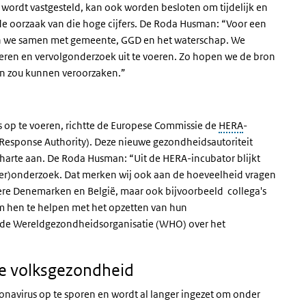
n wordt vastgesteld, kan ook worden besloten om tijdelijk en
de oorzaak van die hoge cijfers. De Roda Husman: “Voor een
en we samen met gemeente, GGD en het waterschap. We
eren en vervolgonderzoek uit te voeren. Zo hopen we de bron
en zou kunnen veroorzaken.”
s op te voeren, richtte de Europese Commissie de
HERA
-
Response Authority). Deze nieuwe gezondheidsautoriteit
 harte aan. De Roda Husman: “Uit de HERA-incubator blijkt
ter)onderzoek. Dat merken wij ook aan de hoeveelheid vragen
dere Denemarken en België, maar ook bijvoorbeeld collega's
 om hen te helpen met het opzetten van hun
 de Wereldgezondheidsorganisatie (WHO) over het
de volksgezondheid
navirus op te sporen en wordt al langer ingezet om onder