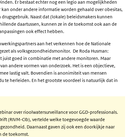
e vinden. Er bestaat echter nog een legio aan mogelijkheden
r kan onder andere informatie worden gehaald over obesitas,
 drugsgebruik. Naast dat (lokale) beleidsmakers kunnen
chillende daartussen, kunnen ze in de toekomst ook aan de
anpassingen ook effect hebben.
nwerkingspartners aan het verkennen hoe de Nationale
ingezet als volksgezondheidsmonitor. De Roda Husman:
kt juist goed in combinatie met andere monitoren. Maar
 van andere vormen van onderzoek. Het is een objectieve,
ee lastig valt. Bovendien is anonimiteit van mensen
 te herleiden. En het grootste voordeel is natuurlijk dat in
binar over rioolwatersurveillance voor GGD-professionals.
ift (RIVM-CIb), vertelde welke toegevoegde waarde
 gezondheid. Daarnaast gaven zij ook een doorkijkje naar
in de toekomst.