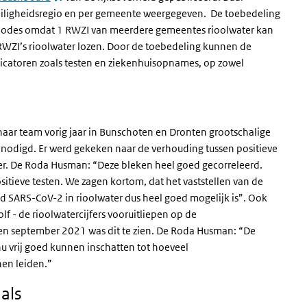
veiligheidsregio en per gemeente weergegeven. De toebedeling
stcodes omdat 1 RWZI van meerdere gemeentes rioolwater kan
ZI’s rioolwater lozen. Door de toebedeling kunnen de
dicatoren zoals testen en ziekenhuisopnames, op zowel
aar team vorig jaar in Bunschoten en Dronten grootschalige
enodigd. Er werd gekeken naar de verhouding tussen positieve
ter. De Roda Husman: “Deze bleken heel goed gecorreleerd.
sitieve testen. We zagen kortom, dat het vaststellen van de
id SARS-CoV-2 in rioolwater dus heel goed mogelijk is”. Ook
lf - de rioolwatercijfers vooruitliepen op de
en september 2021 was dit te zien. De Roda Husman: “De
 nu vrij goed kunnen inschatten tot hoeveel
nen leiden.”
als