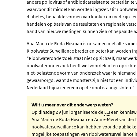
andere poliovirus of antibioticaresistente bacteriën t
waarvoor dit middel kan worden ingezet. Uit rioolwate
diabetes, bepaalde vormen van kanker en medicijn- en
handelen op basis van de resultaten en regionale vers
hand van nieuwe metingen kunnen zien of bepaalde a
Ana Maria de Roda Husman is nu samen met alle same
Rioolwater Surveillance breder en beter kan worden 
“Rioolwateronderzoek staat niet op zichzelf, maar wer
rioolwateronderzoek heeft wel voordelen ten opzichte
niet-belastende vorm van onderzoek waar je niemand m
gewaarborgd, want de monsters zijn niet tot een individu
Nederland bijna iedereen op de riool is aangesloten.”
Wilt u meer over dit onderwerp weten?
Op dinsdag 29 juni organiseerde de
LCI
een kenniswe
Ana Maria de Roda Husman en Anne-Merel van der Dr
rioolwatersurveillance kan hebben voor de publieke
mogelijke toepassingen van rioolwatersurveillance 