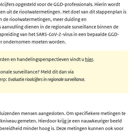
cijfers opgesteld voor de GGD-professionals. Hierin wordt
n uit de rioolwatermetingen. Het doel van dit stappenplan is
 in de rioolwatermetingen, meer duiding en
aanvulling dienen in de regionale surveillance binnen de
rspreiding van het SARS-CoV-2-virus in een bepaalde GGD-
es er ondernomen moeten worden.
rden en handelingsperspectieven vindt u
hier
.
gionale surveillance? Meld dit dan via
erp:
Evaluatie rioolcijfers in regionale surveillance
.
dduizenden mensen aangesloten. Om specifiekere metingen te
jkniveau gemeten. Hierdoor krijg je een nauwkeuriger beeld
testbereidheid minder hoog is. Deze metingen kunnen ook voor