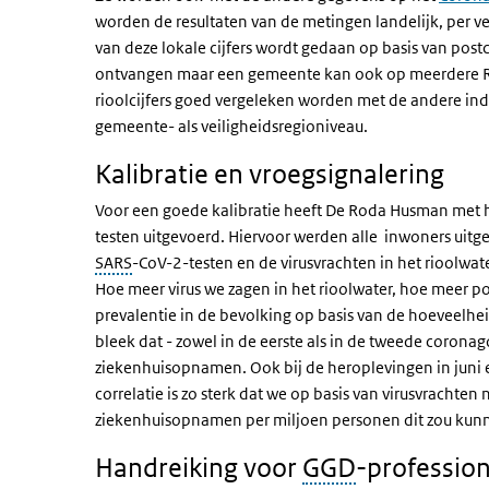
worden de resultaten van de metingen landelijk, per 
van deze lokale cijfers wordt gedaan op basis van po
ontvangen maar een gemeente kan ook op meerdere RW
rioolcijfers goed vergeleken worden met de andere in
gemeente- als veiligheidsregioniveau.
Kalibratie en vroegsignalering
Voor een goede kalibratie heeft De Roda Husman met h
testen uitgevoerd. Hiervoor werden alle inwoners uitg
SARS
-CoV-2-testen en de virusvrachten in het rioolwa
Hoe meer virus we zagen in het rioolwater, hoe meer po
prevalentie in de bevolking op basis van de hoeveelhe
bleek dat - zowel in de eerste als in de tweede coronago
ziekenhuisopnamen. Ook bij de heroplevingen in juni 
correlatie is zo sterk dat we op basis van virusvrachten
ziekenhuisopnamen per miljoen personen dit zou kun
Handreiking voor
GGD
-profession