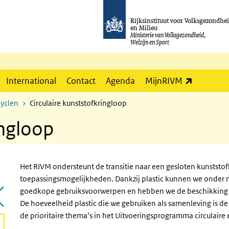
Rijksinstituut voor Volksgezondhe
en Milieu
Ministerie van Volksgezondheid,
Welzijn en Sport
(externe l
International
Contact
Agenda
MijnRIVM
cyclen
Circulaire kunststofkringloop
ingloop
Het RIVM ondersteunt de transitie naar een gesloten kunststofk
toepassingsmogelijkheden. Dankzij plastic kunnen we onder 
goedkope gebruiksvoorwerpen en hebben we de beschikking 
De hoeveelheid plastic die we gebruiken als samenleving is d
de prioritaire thema’s in het Uitvoeringsprogramma circulair