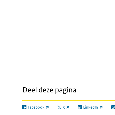
Deel deze pagina
Facebook
X
LinkedIn
(externe link)
(externe link)
(externe link)
(e