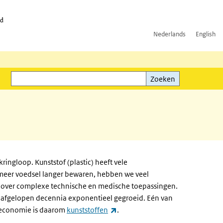
id
Nederlands
English
Zoeken
ink)
Zoeken
ringloop. Kunststof (plastic) heeft vele
meer voedsel langer bewaren, hebben we veel
over complexe technische en medische toepassingen.
e afgelopen decennia exponentieel gegroeid. Eén van
(externe link)
e economie is daarom
kunststoffen
.