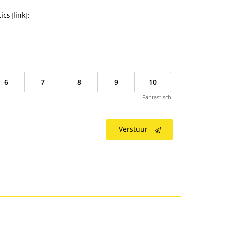
s [link]:
6
7
8
9
10
Fantastisch
Verstuur