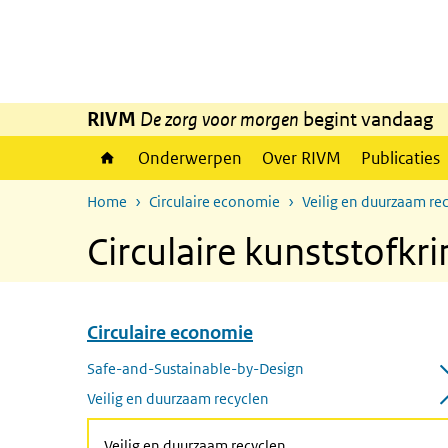
Overslaan en naar de inhoud gaan
Direct naar de hoofdnavigatie
RIVM
De zorg voor morgen
begint vandaag
Onderwerpen
Over RIVM
Publicaties
Home
Circulaire economie
Veilig en duurzaam re
Circulaire kunststofkr
Circulaire economie
Overslaan menu Circulaire economie
Safe-and-Sustainable-by-Design
Submenu openen
Veilig en duurzaam recyclen
Submenu sluiten
Veilig en duurzaam recyclen