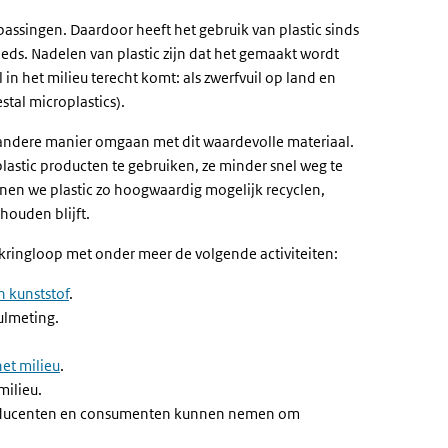
passingen. Daardoor heeft het gebruik van plastic sinds
eds. Nadelen van plastic zijn dat het gemaakt wordt
l in het milieu terecht komt: als zwerfvuil op land en
tal microplastics).
andere manier omgaan met dit waardevolle materiaal.
astic producten te gebruiken, ze minder snel weg te
nen we plastic zo hoogwaardig mogelijk recyclen,
ouden blijft.
fkringloop met onder meer de volgende activiteiten:
n kunststof
.
ulmeting.
het milieu
.
milieu.
producenten en consumenten kunnen nemen om