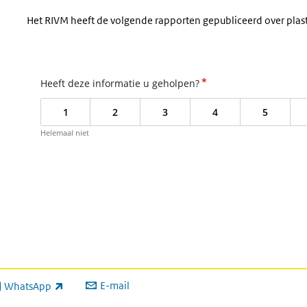
Het RIVM heeft de volgende rapporten gepubliceerd over plastic
*
Heeft deze informatie u geholpen?
1
2
3
4
5
Helemaal niet
E-mail
WhatsApp
xterne link)