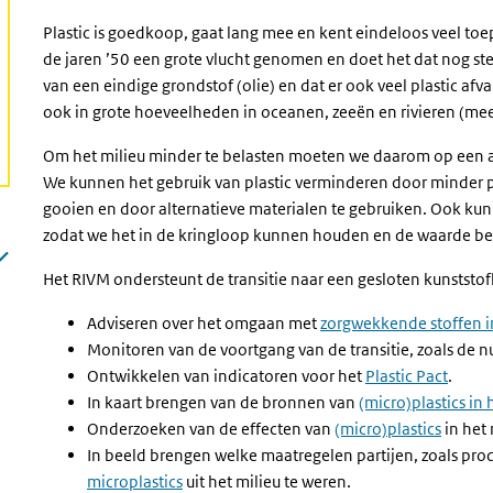
Plastic is goedkoop, gaat lang mee en kent eindeloos veel toe
de jaren ’50 een grote vlucht genomen en doet het dat nog ste
van een eindige grondstof (olie) en dat er ook veel plastic afva
ook in grote hoeveelheden in oceanen, zeeën en rivieren (mees
Om het milieu minder te belasten moeten we daarom op een 
We kunnen het gebruik van plastic verminderen door minder pl
gooien en door alternatieve materialen te gebruiken. Ook kun
zodat we het in de kringloop kunnen houden en de waarde beh
Het RIVM ondersteunt de transitie naar een gesloten kunststo
Adviseren over het omgaan met
zorgwekkende stoffen i
Monitoren van de voortgang van de transitie, zoals de n
Ontwikkelen van indicatoren voor het
Plastic Pact
.
In kaart brengen van de bronnen van
(micro)plastics in 
Onderzoeken van de effecten van
(micro)plastics
in het 
In beeld brengen welke maatregelen partijen, zoals 
microplastics
uit het milieu te weren.