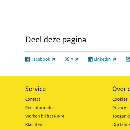
Deel deze pagina
Facebook
X
LinkedIn
(externe link)
(externe link)
(externe link)
(e
Service
Over d
Contact
Cookies
Persinformatie
Privacy
Werken bij het RIVM
Toeganke
Klachten
Disclaime