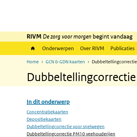
Overslaan en naar de inhoud gaan
Direct naar de hoofdnavigatie
RIVM
De zorg voor morgen
begint vandaag
Onderwerpen
Over RIVM
Publicaties
Home
GCN & GDN kaarten
Dubbeltellingcorrecti
Dubbeltellingcorrecti
In dit onderwerp
Overslaan menu In dit onderwerp
Concentratiekaarten
Depositiekaarten
Dubbeltellingcorrectie voor snelwegen
(Actieve p
Dubbeltellingcorrectie PM10 veehouderijen