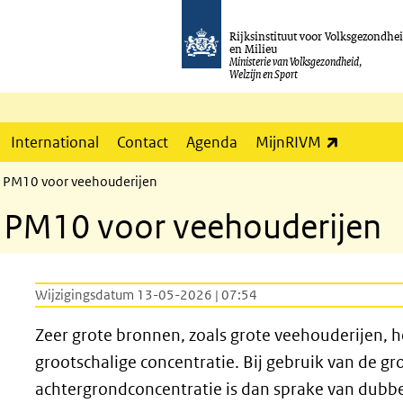
Rijksinstituut voor Volksgezondhe
en Milieu
Ministerie van Volksgezondheid,
Welzijn en Sport
(externe l
International
Contact
Agenda
MijnRIVM
e PM10 voor veehouderijen
e PM10 voor veehouderijen
Wijzigingsdatum 13-05-2026 | 07:54
Zeer grote bronnen, zoals grote veehouderijen, h
grootschalige concentratie. Bij gebruik van de gr
achtergrondconcentratie is dan sprake van dubbel
agina)