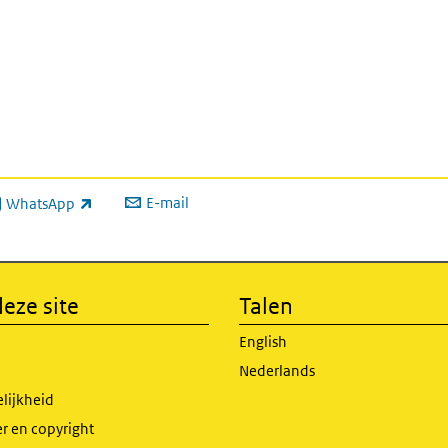
E-mail
WhatsApp
xterne link)
eze site
Talen
English
Nederlands
lijkheid
r en copyright