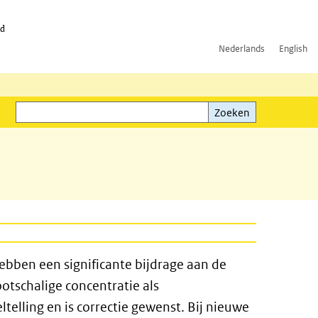
id
Nederlands
English
Zoeken
ink)
Zoeken
ebben een significante bijdrage aan de
ootschalige concentratie als
telling en is correctie gewenst. Bij nieuwe