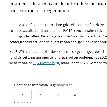
bronnen is dit alleen aan de orde indien die bron
concentraties is meegenomen.
2
Het RIVM heeft voor elke 1x1
km
gridcel op land afgeleid wa
landbouwstallen bijdraagt aan de PM10-concentratie in de grid
omringende cellen. Deze zogenaamde "overdachtsfactoren" wo
achtergrondkaart voor de bijdrage van een specifieke veehoud
Het RIVM heeft een tool ontwikkeld om de gecorrigeerde ach
rond de cel waarvan men de bijdrage wil verwijderen. Tot 20
(externe link)
website van de
Rijksoverheid
, maar vanaf 2026 wordt de to
*
Heeft deze informatie u geholpen?
1
2
3
4
5
Helemaal niet