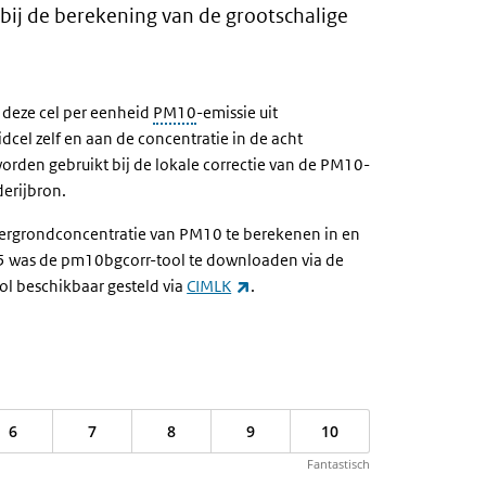
 bij de berekening van de grootschalige
t deze cel per eenheid
PM10
-emissie uit
cel zelf en aan de concentratie in de acht
rden gebruikt bij de lokale correctie van de PM10-
erijbron.
tergrondconcentratie van PM10 te berekenen in en
25 was de pm10bgcorr-tool te downloaden via de
(externe link)
ol beschikbaar gesteld via
CIMLK
.
6
7
8
9
10
Fantastisch