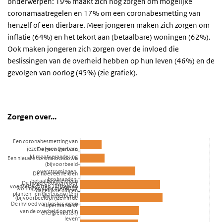
onderwerpen: 19% maakt zich nog zorgen om mogelijke
coronamaatregelen en 17% om een coronabesmetting van
henzelf of een dierbare. Meer jongeren maken zich zorgen om
inflatie (64%) en het tekort aan (betaalbare) woningen (62%).
Ook maken jongeren zich zorgen over de invloed die
beslissingen van de overheid hebben op hun leven (46%) en de
gevolgen van oorlog (45%) (zie grafiek).
Zorgen over...
Zorgen over
Sla de grafiek 'Zorgen over...' over en ga naar de datatabel
Zorgen over...
Staaf grafiek met 10 staven.
Een coronabesmetting van
Bekijk als data tabel.
jezelf of een dierbare
De gevolgen van
De grafiek heeft 1 X-as die categories weergeeft.
klimaatverandering
Een nieuwe coronalockdown
(bijvoorbeeld
De grafiek heeft 1 Y-as die Percentage weergeeft.
overstromingen,
De hoeveelheid en
bosbranden,
betaalbaarheid van
De hogere kosten voor
voedseltekorten, uitsterven
woningen voor mezelf of
dagelijkse dingen
planten- en dierensoorten)
mijn dierbaren
(bijvoorbeeld prijzen in de
De invloed van beslissingen
supermarkt of
van de overheid op mijn
energiekosten)
leven