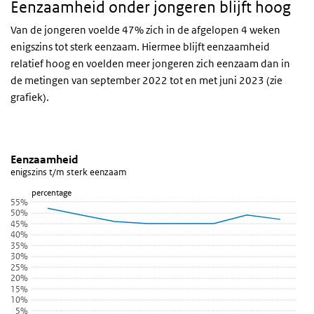
Eenzaamheid onder jongeren blijft hoog
Van de jongeren voelde 47% zich in de afgelopen 4 weken
enigszins tot sterk eenzaam. Hiermee blijft eenzaamheid
relatief hoog en voelden meer jongeren zich eenzaam dan in
de metingen van september 2022 tot en met juni 2023 (zie
grafiek).
Eenzaamheid
Eenzaamheid
Sla de grafiek 'Eenzaamheid' over en ga naar de datatabel
Eenzaamheid
enigszins t/m sterk eenzaam
Lijn grafiek met 8 data punten.
percentage
enigszins t/m sterk eenzaam
55%
50%
Bekijk als data tabel.
45%
De grafiek heeft 1 X-as die categories weergeeft.
40%
35%
De grafiek heeft 1 Y-as die percentage weergeeft.
30%
25%
20%
15%
10%
5%