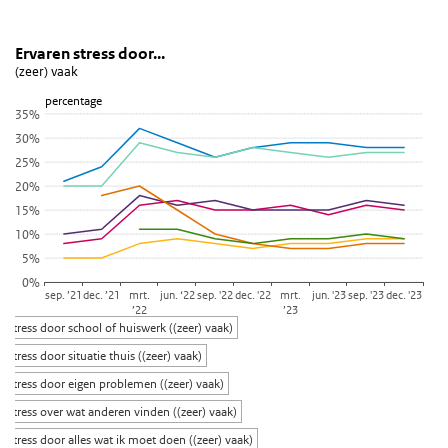
Ervaren stress door...
Ervaren stress per factor
Sla de grafiek 'Ervaren stress door...' over en ga naar de datatabel
Ervaren stress door...
(zeer) vaak
Lijn grafiek met 7 lijnen.
percentage
(zeer) vaak
35%
Bekijk als data tabel.
30%
De grafiek heeft 1 X-as die categories weergeeft.
25%
De grafiek heeft 1 Y-as die percentage weergeeft.
20%
15%
10%
5%
0%
sep. ’21
dec. ’21
mrt.
jun. ‘22
sep. '22
dec. '22
mrt.
jun. '23
sep. '23
dec. '23
’22
’23
Stress door school of huiswerk ((zeer) vaak)
Stress door situatie thuis ((zeer) vaak)
Stress door eigen problemen ((zeer) vaak)
Stress over wat anderen vinden ((zeer) vaak)
Stress door alles wat ik moet doen ((zeer) vaak)