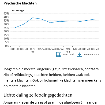
Psychische klachten
Psychische klachten
Sla de grafiek 'Psychische klachten' over en ga naar de datatabel
Psychische klachten
Lijn grafiek met 10 data punten.
percentage
45%
Bekijk als data tabel.
40%
35%
De grafiek heeft 1 X-as die categories weergeeft.
30%
De grafiek heeft 1 Y-as die percentage weergeeft.
25%
20%
15%
10%
5%
0%
sep. ’21
dec. ’21
mrt.
jun. ‘22
sep. '22
dec. '22
mrt.
jun. '23
sep. '23
dec. '23
’22
’23
Download data
Toon tabel
Einde van interactieve grafiek.
Jongeren die meestal ongelukkig zijn, stress ervaren, eenzaam
zijn of zelfdodingsgedachten hebben, hebben vaak ook
mentale klachten. Ook bij lichamelijke klachten is er meer kans
op mentale klachten.
Lichte daling zelfdodingsgedachten
Jongeren kregen de vraag of zij er in de afgelopen 3 maanden