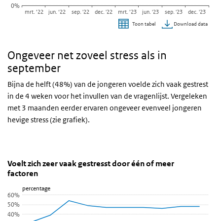
0%
mrt. ’22
jun. ‘22
sep. '22
dec. '22
mrt. ’23
jun. '23
sep. '23
dec. '23
Download data
Toon tabel
Einde van interactieve grafiek.
Ongeveer net zoveel stress als in
september
Bijna de helft (48%) van de jongeren voelde zich vaak gestrest
in de 4 weken voor het invullen van de vragenlijst. Vergeleken
met 3 maanden eerder ervaren ongeveer evenveel jongeren
hevige stress (zie grafiek).
Voelt zich zeer vaak gestresst door één of meer fact
Voelt zich zeer vaak gestresst door één of 
Sla de grafiek 'Voelt zich zeer vaak gestresst door één of meer fac
Voelt zich zeer vaak gestresst door één of meer
factoren
Lijn grafiek met 10 data punten.
percentage
Bekijk als data tabel.
60%
De grafiek heeft 1 X-as die categories weergeeft.
50%
De grafiek heeft 1 Y-as die percentage weergeeft.
40%