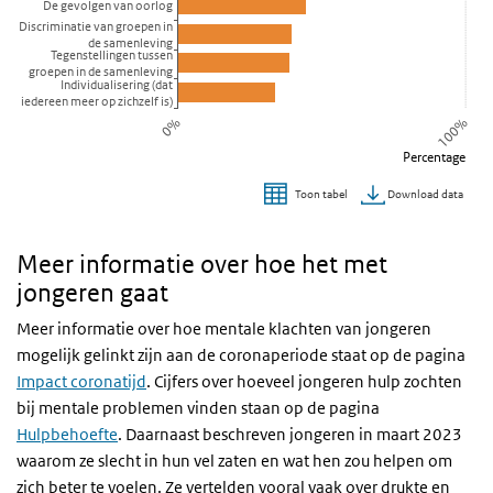
De gevolgen van oorlog
Discriminatie van groepen in
de samenleving
Tegenstellingen tussen
groepen in de samenleving
Individualisering (dat
iedereen meer op zichzelf is)
0%
100%
Percentage
Download data
Toon tabel
Einde van interactieve grafiek.
Meer informatie over hoe het met
jongeren gaat
Meer informatie over hoe mentale klachten van jongeren
mogelijk gelinkt zijn aan de coronaperiode staat op de pagina
Impact coronatijd
. Cijfers over hoeveel jongeren hulp zochten
bij mentale problemen vinden staan op de pagina
Hulpbehoefte
. Daarnaast beschreven jongeren in maart 2023
waarom ze slecht in hun vel zaten en wat hen zou helpen om
zich beter te voelen. Ze vertelden vooral vaak over drukte en