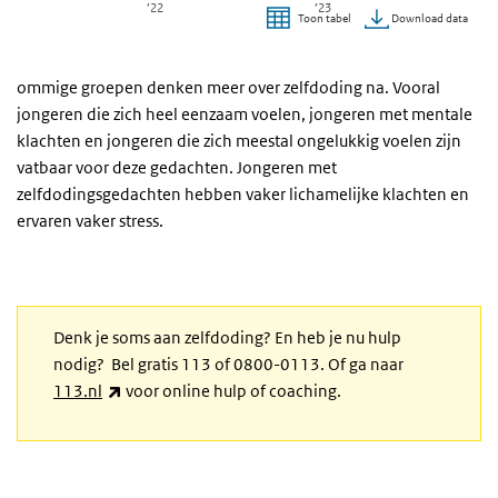
’22
’23
Download data
Toon tabel
Einde van interactieve grafiek.
ommige groepen denken meer over zelfdoding na. Vooral
jongeren die zich heel eenzaam voelen, jongeren met mentale
klachten en jongeren die zich meestal ongelukkig voelen zijn
vatbaar voor deze gedachten. Jongeren met
zelfdodingsgedachten hebben vaker lichamelijke klachten en
ervaren vaker stress.
Denk je soms aan zelfdoding? En heb je nu hulp
nodig? Bel gratis 113 of 0800-0113. Of ga naar
(externe link)
113.nl
voor online hulp of coaching.