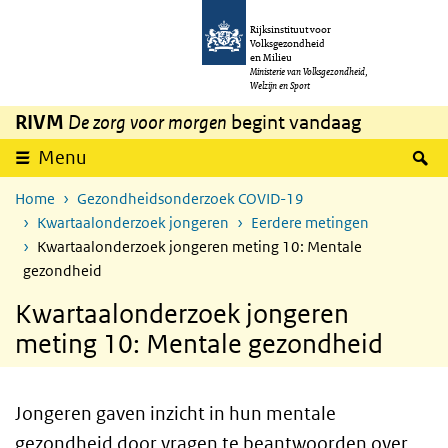
Overslaan en naar de inhoud gaan
Direct naar de hoofdnavigatie
Rijksinstituut voor
Volksgezondheid
en Milieu
Ministerie van Volksgezondheid,
Welzijn en Sport
RIVM
De zorg voor morgen
begint vandaag
Z
Menu
Home
Gezondheidsonderzoek COVID-19
Kwartaalonderzoek jongeren
Eerdere metingen
Kwartaalonderzoek jongeren meting 10: Mentale
gezondheid
Kwartaalonderzoek jongeren
meting 10: Mentale gezondheid
Jongeren gaven inzicht in hun mentale
gezondheid door vragen te beantwoorden over