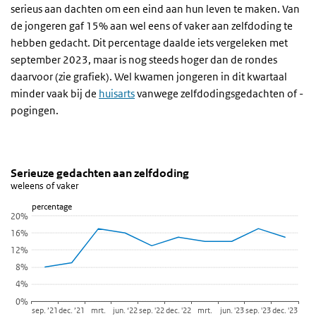
serieus aan dachten om een eind aan hun leven te maken. Van
de jongeren gaf 15% aan wel eens of vaker aan zelfdoding te
hebben gedacht. Dit percentage daalde iets vergeleken met
september 2023, maar is nog steeds hoger dan de rondes
daarvoor (zie grafiek). Wel kwamen jongeren in dit kwartaal
minder vaak bij de
huisarts
vanwege zelfdodingsgedachten of -
pogingen.
Serieuze gedachten aan zelfdoding
Suïcidale gedachten
Sla de grafiek 'Serieuze gedachten aan zelfdoding' over en ga naa
Serieuze gedachten aan zelfdoding
weleens of vaker
Lijn grafiek met 10 data punten.
percentage
weleens of vaker
20%
Bekijk als data tabel.
16%
De grafiek heeft 1 X-as die categories weergeeft.
12%
De grafiek heeft 1 Y-as die percentage weergeeft.
8%
4%
0%
sep. ’21
dec. ’21
mrt.
jun. ‘22
sep. '22
dec. '22
mrt.
jun. '23
sep. '23
dec. '23