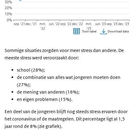
30%
20%
10%
0%
sep. ’21
dec. ’21
mrt.
jun. ‘22
sep. '22
dec. '22
mrt.
jun. '23
sep. '23
dec. '23
’22
’23
Download data
Toon tabel
Einde van interactieve grafiek.
Sommige situaties zorgden voor meer stress dan andere. De
meeste stress werd veroorzaakt door:
school (28%);
de combinatie van alles wat jongeren moeten doen
(27%);
de mening van anderen (16%);
en eigen problemen (15%).
Een deel van de jongeren blijft nog steeds stress ervaren door
het coronavirus of de maatregelen. Dit percentage ligt al 1,5
jaar rond de 8% (zie grafiek).