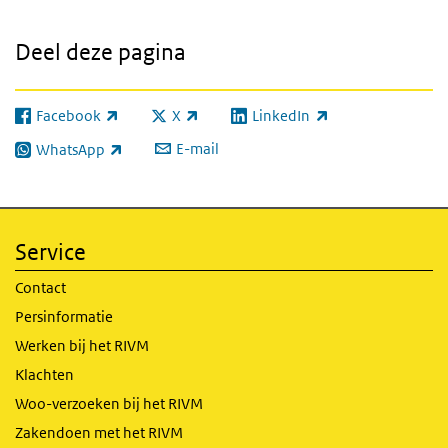
Deel deze pagina
Facebook
X
LinkedIn
(externe link)
(externe link)
(externe link)
E-mail
WhatsApp
(externe link)
Service
Contact
Persinformatie
Werken bij het RIVM
Klachten
Woo-verzoeken bij het RIVM
Zakendoen met het RIVM