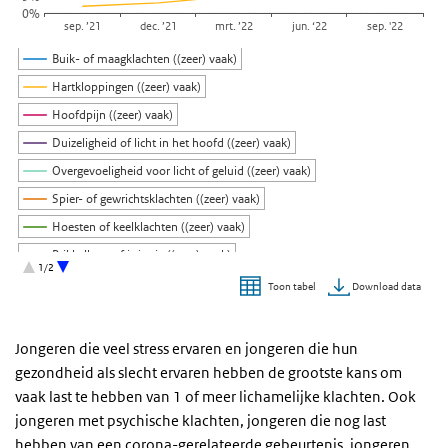
0%
sep. ’21
dec. ’21
mrt. ’22
jun. ‘22
sep. '22
Buik- of maagklachten ((zeer) vaak)
Hartkloppingen ((zeer) vaak)
Hoofdpijn ((zeer) vaak)
Duizeligheid of licht in het hoofd ((zeer) vaak)
Overgevoeligheid voor licht of geluid ((zeer) vaak)
Spier- of gewrichtsklachten ((zeer) vaak)
Hoesten of keelklachten ((zeer) vaak)
Prikkelbaar of irritatie ((zeer) vaak)
1/2
Geheugen- of concentratieproblemen ((zeer) vaak)
Download data
Toon tabel
Slaapproblemen ((zeer) vaak)
Einde van interactieve grafiek.
Moeheid ((zeer) vaak)
Jongeren die veel stress ervaren en jongeren die hun
gezondheid als slecht ervaren hebben de grootste kans om
vaak last te hebben van 1 of meer lichamelijke klachten. Ook
jongeren met psychische klachten, jongeren die nog last
hebben van een corona-gerelateerde gebeurtenis, jongeren