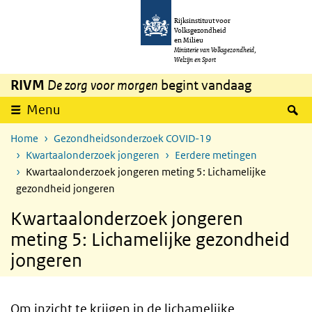
Overslaan en naar de inhoud gaan
Direct naar de hoofdnavigatie
Rijksinstituut voor
Volksgezondheid
en Milieu
Ministerie van Volksgezondheid,
Welzijn en Sport
RIVM
De zorg voor morgen
begint vandaag
Z
Menu
Home
Gezondheidsonderzoek COVID-19
Kwartaalonderzoek jongeren
Eerdere metingen
Kwartaalonderzoek jongeren meting 5: Lichamelijke
gezondheid jongeren
Kwartaalonderzoek jongeren
meting 5: Lichamelijke gezondheid
jongeren
Om inzicht te krijgen in de lichamelijke