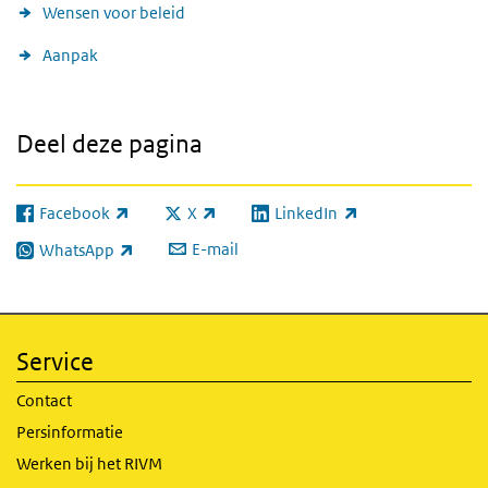
Wensen voor beleid
Aanpak
Deel deze pagina
Facebook
X
LinkedIn
(externe link)
(externe link)
(externe link)
E-mail
WhatsApp
(externe link)
Service
Contact
Persinformatie
Werken bij het RIVM