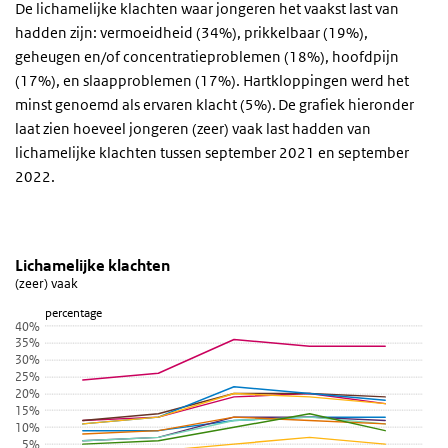
De lichamelijke klachten waar jongeren het vaakst last van
hadden zijn: vermoeidheid (34%), prikkelbaar (19%),
geheugen en/of concentratieproblemen (18%), hoofdpijn
(17%), en slaapproblemen (17%). Hartkloppingen werd het
minst genoemd als ervaren klacht (5%). De grafiek hieronder
laat zien hoeveel jongeren (zeer) vaak last hadden van
lichamelijke klachten tussen september 2021 en september
2022.
Lichamelijke klachten
Hoe vaak had je je de afgelopen 4 weken last
Sla de grafiek 'Lichamelijke klachten' over en ga naar de datatabel
Lichamelijke klachten
(zeer) vaak
Lijn grafiek met 11 lijnen.
percentage
(zeer) vaak
40%
Bekijk als data tabel.
35%
30%
De grafiek heeft 1 X-as die categories weergeeft.
25%
De grafiek heeft 1 Y-as die percentage weergeeft.
20%
15%
10%
5%