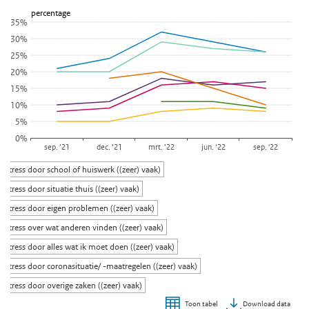
percentage
(zeer) vaak
35%
Bekijk als data tabel.
30%
De grafiek heeft 1 X-as die categories weergeeft.
25%
De grafiek heeft 1 Y-as die percentage weergeeft.
20%
15%
10%
5%
0%
sep. ’21
dec. ’21
mrt. ’22
jun. ‘22
sep. '22
Stress door school of huiswerk ((zeer) vaak)
Stress door situatie thuis ((zeer) vaak)
Stress door eigen problemen ((zeer) vaak)
Stress over wat anderen vinden ((zeer) vaak)
Stress door alles wat ik moet doen ((zeer) vaak)
Stress door coronasituatie/ -maatregelen ((zeer) vaak)
Stress door overige zaken ((zeer) vaak)
Download data
Toon tabel