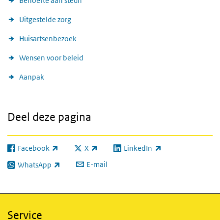
Behoefte aan steun
Uitgestelde zorg
Huisartsenbezoek
Wensen voor beleid
Aanpak
Deel deze pagina
Facebook
X
LinkedIn
(externe link)
(externe link)
(externe link)
E-mail
WhatsApp
(externe link)
Service