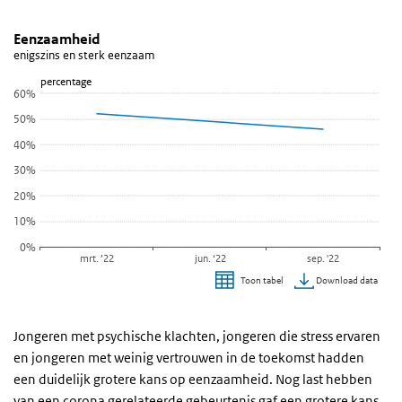
Eenzaamheid
Eenzaamheid
Sla de grafiek 'Eenzaamheid' over en ga naar de datatabel
Eenzaamheid
enigszins en sterk eenzaam
Lijn grafiek met 3 data punten.
percentage
enigszins en sterk eenzaam
60%
Bekijk als data tabel.
50%
De grafiek heeft 1 X-as die categories weergeeft.
40%
De grafiek heeft 1 Y-as die percentage weergeeft.
30%
20%
10%
0%
mrt. ’22
jun. ‘22
sep. '22
Download data
Toon tabel
Einde van interactieve grafiek.
Jongeren met psychische klachten, jongeren die stress ervaren
en jongeren met weinig vertrouwen in de toekomst hadden
een duidelijk grotere kans op eenzaamheid. Nog last hebben
van een corona gerelateerde gebeurtenis gaf een grotere kans