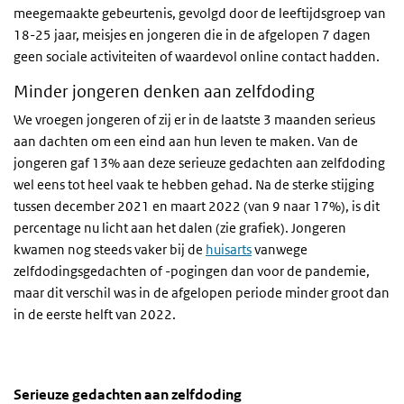
meegemaakte gebeurtenis, gevolgd door de leeftijdsgroep van
18-25 jaar, meisjes en jongeren die in de afgelopen 7 dagen
geen sociale activiteiten of waardevol online contact hadden.
Minder jongeren denken aan zelfdoding
We vroegen jongeren of zij er in de laatste 3 maanden serieus
aan dachten om een eind aan hun leven te maken. Van de
jongeren gaf 13% aan deze serieuze gedachten aan zelfdoding
wel eens tot heel vaak te hebben gehad. Na de sterke stijging
tussen december 2021 en maart 2022 (van 9 naar 17%), is dit
percentage nu licht aan het dalen (zie grafiek). Jongeren
kwamen nog steeds vaker bij de
huisarts
vanwege
zelfdodingsgedachten of -pogingen dan voor de pandemie,
maar dit verschil was in de afgelopen periode minder groot dan
in de eerste helft van 2022.
Serieuze gedachten aan zelfdoding
Suïcidale gedachten
Sla de grafiek 'Serieuze gedachten aan zelfdoding' over en ga naa
Serieuze gedachten aan zelfdoding