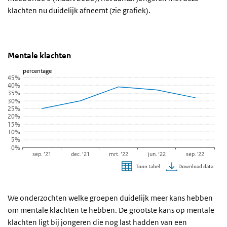
klachten nu duidelijk afneemt (zie grafiek).
Mentale klachten
Mentale klachten
Sla de grafiek 'Mentale klachten' over en ga naar de datatabel
Mentale klachten
Lijn grafiek met 5 data punten.
percentage
45%
Bekijk als data tabel.
40%
35%
De grafiek heeft 1 X-as die categories weergeeft.
30%
De grafiek heeft 1 Y-as die percentage weergeeft.
25%
20%
15%
10%
5%
0%
sep. ’21
dec. ’21
mrt. ’22
jun. ‘22
sep. '22
Download data
Toon tabel
Einde van interactieve grafiek.
We onderzochten welke groepen duidelijk meer kans hebben
om mentale klachten te hebben. De grootste kans op mentale
klachten ligt bij jongeren die nog last hadden van een