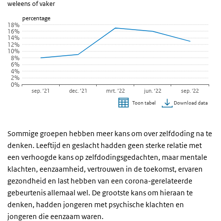
weleens of vaker
Lijn grafiek met 5 data punten.
percentage
weleens of vaker
18%
16%
Bekijk als data tabel.
14%
12%
De grafiek heeft 1 X-as die categories weergeeft.
10%
De grafiek heeft 1 Y-as die percentage weergeeft.
8%
6%
4%
2%
0%
sep. ’21
dec. ’21
mrt. ’22
jun. ‘22
sep. '22
Download data
Toon tabel
Einde van interactieve grafiek.
Sommige groepen hebben meer kans om over zelfdoding na te
denken. Leeftijd en geslacht hadden geen sterke relatie met
een verhoogde kans op zelfdodingsgedachten, maar mentale
klachten, eenzaamheid, vertrouwen in de toekomst, ervaren
gezondheid en last hebben van een corona-gerelateerde
gebeurtenis allemaal wel. De grootste kans om hieraan te
denken, hadden jongeren met psychische klachten en
jongeren die eenzaam waren.