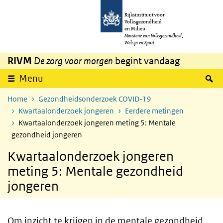
Overslaan en naar de inhoud gaan
Direct naar de hoofdnavigatie
Rijksinstituut voor
Volksgezondheid
en Milieu
Ministerie van Volksgezondheid,
Welzijn en Sport
RIVM
De zorg voor morgen
begint vandaag
Z
Menu
Home
Gezondheidsonderzoek COVID-19
Kwartaalonderzoek jongeren
Eerdere metingen
Kwartaalonderzoek jongeren meting 5: Mentale
gezondheid jongeren
Kwartaalonderzoek jongeren
meting 5: Mentale gezondheid
jongeren
Om inzicht te krijgen in de mentale gezondheid