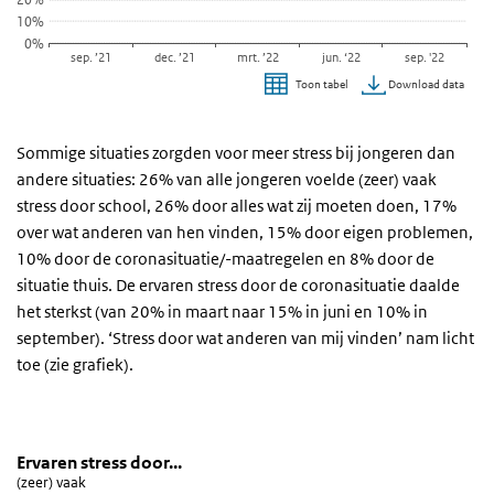
10%
0%
sep. ’21
dec. ’21
mrt. ’22
jun. ‘22
sep. '22
Download data
Toon tabel
Einde van interactieve grafiek.
Sommige situaties zorgden voor meer stress bij jongeren dan
andere situaties: 26% van alle jongeren voelde (zeer) vaak
stress door school, 26% door alles wat zij moeten doen, 17%
over wat anderen van hen vinden, 15% door eigen problemen,
10% door de coronasituatie/-maatregelen en 8% door de
situatie thuis. De ervaren stress door de coronasituatie daalde
het sterkst (van 20% in maart naar 15% in juni en 10% in
september). ‘Stress door wat anderen van mij vinden’ nam licht
toe (zie grafiek).
Ervaren stress door...
Ervaren stress per factor
Sla de grafiek 'Ervaren stress door...' over en ga naar de datatabel
Ervaren stress door...
(zeer) vaak
Lijn grafiek met 7 lijnen.