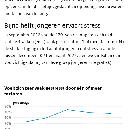
op eenzaamheid. Leeftijd, geslacht en opleidingsniveau waren
hierbij niet van belang.
Bijna helft jongeren ervaart stress
In september 2022 voelde 47% van de jongeren zich in de
laatste 4 weken (zeer) vaak gestrest door 1 of meer factoren. Na
de sterke stijging in het aantal jongeren dat stress ervaarde
tussen december 2021 en maart 2022, zien we sindsdien een
voorzichtige daling van deze groep jongeren (zie grafiek).
Voelt zich zeer vaak gestresst door één of meer fact
Voelt zich zeer vaak gestresst door één of 
Sla de grafiek 'Voelt zich zeer vaak gestresst door één of meer fac
Voelt zich zeer vaak gestresst door één of meer
factoren
Lijn grafiek met 5 data punten.
percentage
Bekijk als data tabel.
60%
De grafiek heeft 1 X-as die categories weergeeft.
50%
De grafiek heeft 1 Y-as die percentage weergeeft.
40%
30%
20%