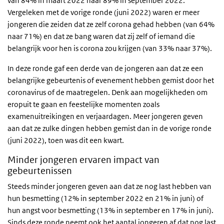
van 84% in maart 2022 naar 89% in september 2022.
Vergeleken met de vorige ronde (juni 2022) waren er meer
jongeren die zeiden dat ze zelf corona gehad hebben (van 64%
naar 71%) en dat ze bang waren dat zij zelf of iemand die
belangrijk voor hen is corona zou krijgen (van 33% naar 37%).
In deze ronde gaf een derde van de jongeren aan dat ze een
belangrijke gebeurtenis of evenement hebben gemist door het
coronavirus of de maatregelen. Denk aan mogelijkheden om
eropuit te gaan en feestelijke momenten zoals
examenuitreikingen en verjaardagen. Meer jongeren geven
aan dat ze zulke dingen hebben gemist dan in de vorige ronde
(juni 2022), toen was dit een kwart.
Minder jongeren ervaren impact van
gebeurtenissen
Steeds minder jongeren geven aan dat ze nog last hebben van
hun besmetting (12% in september 2022 en 21% in juni) of
hun angst voor besmetting (13% in september en 17% in juni).
Sinds deze ronde neemt ook het aantal jongeren af dat nog last