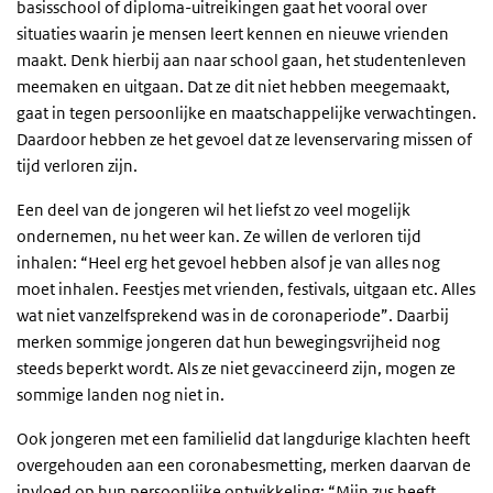
basisschool of diploma-uitreikingen gaat het vooral over
situaties waarin je mensen leert kennen en nieuwe vrienden
maakt. Denk hierbij aan naar school gaan, het studentenleven
meemaken en uitgaan. Dat ze dit niet hebben meegemaakt,
gaat in tegen persoonlijke en maatschappelijke verwachtingen.
Daardoor hebben ze het gevoel dat ze levenservaring missen of
tijd verloren zijn.
Een deel van de jongeren wil het liefst zo veel mogelijk
ondernemen, nu het weer kan. Ze willen de verloren tijd
inhalen: “Heel erg het gevoel hebben alsof je van alles nog
moet inhalen. Feestjes met vrienden, festivals, uitgaan etc. Alles
wat niet vanzelfsprekend was in de coronaperiode”. Daarbij
merken sommige jongeren dat hun bewegingsvrijheid nog
steeds beperkt wordt. Als ze niet gevaccineerd zijn, mogen ze
sommige landen nog niet in.
Ook jongeren met een familielid dat langdurige klachten heeft
overgehouden aan een coronabesmetting, merken daarvan de
invloed op hun persoonlijke ontwikkeling: “Mijn zus heeft