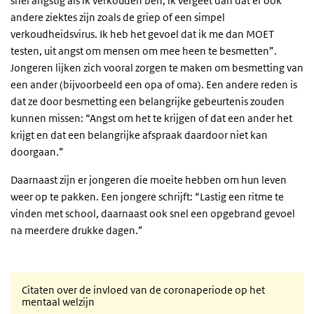
snel angstig als ik verkouden ben, ik vergeet dan dat er ook
andere ziektes zijn zoals de griep of een simpel
verkoudheidsvirus. Ik heb het gevoel dat ik me dan MOET
testen, uit angst om mensen om mee heen te besmetten”.
Jongeren lijken zich vooral zorgen te maken om besmetting van
een ander (bijvoorbeeld een opa of oma). Een andere reden is
dat ze door besmetting een belangrijke gebeurtenis zouden
kunnen missen: “Angst om het te krijgen of dat een ander het
krijgt en dat een belangrijke afspraak daardoor niet kan
doorgaan.”
Daarnaast zijn er jongeren die moeite hebben om hun leven
weer op te pakken. Een jongere schrijft: “Lastig een ritme te
vinden met school, daarnaast ook snel een opgebrand gevoel
na meerdere drukke dagen.”
Citaten over de invloed van de coronaperiode op het
mentaal welzijn