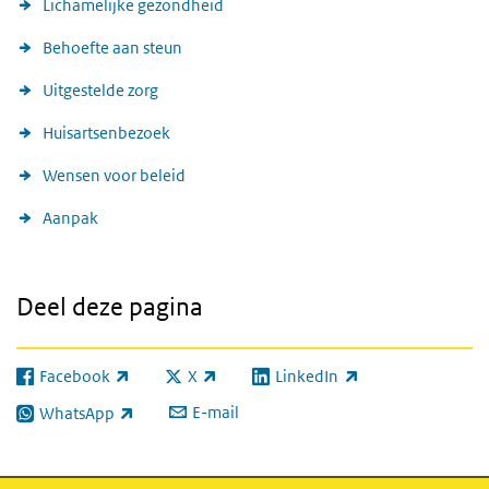
Lichamelijke gezondheid
Behoefte aan steun
Uitgestelde zorg
Huisartsenbezoek
Wensen voor beleid
Aanpak
Deel deze pagina
Facebook
X
LinkedIn
(externe link)
(externe link)
(externe link)
E-mail
WhatsApp
(externe link)