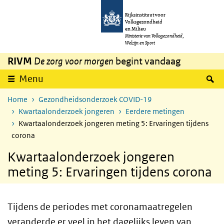
Overslaan en naar de inhoud gaan
Direct naar de hoofdnavigatie
Rijksinstituut voor
Volksgezondheid
en Milieu
Ministerie van Volksgezondheid,
Welzijn en Sport
RIVM
De zorg voor morgen
begint vandaag
Z
Menu
Home
Gezondheidsonderzoek COVID-19
Kwartaalonderzoek jongeren
Eerdere metingen
Kwartaalonderzoek jongeren meting 5: Ervaringen tijdens
corona
Kwartaalonderzoek jongeren
meting 5: Ervaringen tijdens corona
Tijdens de periodes met coronamaatregelen
veranderde er veel in het dagelijks leven van