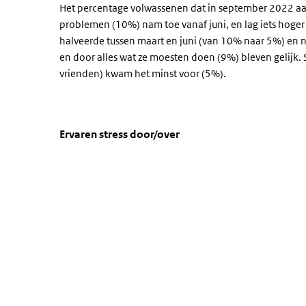
Het percentage volwassenen dat in september 2022 aang
problemen (10%) nam toe vanaf juni, en lag iets hoger
halveerde tussen maart en juni (van 10% naar 5%) en n
en door alles wat ze moesten doen (9%) bleven gelijk. S
vrienden) kwam het minst voor (5%).
Ervaren stress door/over
Ervaren stress per factor
Sla de grafiek 'Ervaren stress door/over' over en ga naa
Ervaren stress door/over
Lijn grafiek met 7 lijnen.
Bekijk als data tabel.
De grafiek heeft 1 X-as die categories weergeeft.
De grafiek heeft 1 Y-as die percentage weergeeft.