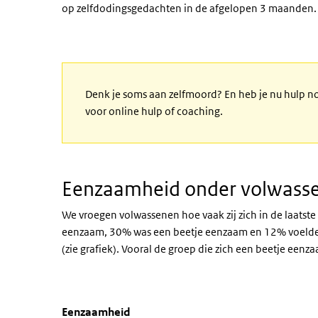
op zelfdodingsgedachten in de afgelopen 3 maanden
Denk je soms aan zelfmoord? En heb je nu hulp n
voor online hulp of coaching.
Eenzaamheid onder volwasse
We vroegen volwassenen hoe vaak zij zich in de laats
eenzaam, 30% was een beetje eenzaam en 12% voelde
(zie grafiek). Vooral de groep die zich een beetje eenz
Eenzaamheid
Eenzaamheid
Sla de grafiek 'Eenzaamheid' over en ga naar de datata
Eenzaamheid