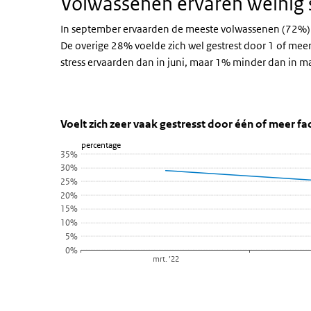
Volwassenen ervaren weinig 
In september ervaarden de meeste volwassenen (72%) ge
De overige 28% voelde zich wel gestrest door 1 of mee
stress ervaarden dan in juni, maar 1% minder dan in ma
Voelt zich zeer vaak gestresst do
Stress
Sla de grafiek 'Voelt zich zeer vaak gestresst door één 
Voelt zich zeer vaak gestresst door één of meer fa
percentage
Lijn grafiek met 3 data punten.
35%
Bekijk als data tabel.
30%
25%
De grafiek heeft 1 X-as die categories weergeeft.
20%
De grafiek heeft 1 Y-as die percentage weergeeft.
15%
10%
5%
0%
mrt. ’22
Einde van interactieve grafiek.