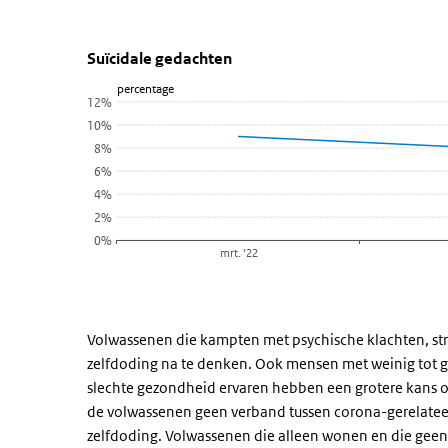
Suïcidale gedachten
Suïcidale gedachten
Sla de grafiek 'Suïcidale gedachten' over en ga naar de
Suïcidale gedachten
percentage
Lijn grafiek met 3 data punten.
12%
Bekijk als data tabel.
10%
De grafiek heeft 1 X-as die categories weergeeft.
8%
De grafiek heeft 1 Y-as die percentage weergeeft.
6%
4%
2%
0%
mrt. ’22
Einde van interactieve grafiek.
Volwassenen die kampten met psychische klachten, str
zelfdoding na te denken. Ook mensen met weinig tot g
slechte gezondheid ervaren hebben een grotere kans op
de volwassenen geen verband tussen corona-gerelat
zelfdoding. Volwassenen die alleen wonen en die geen