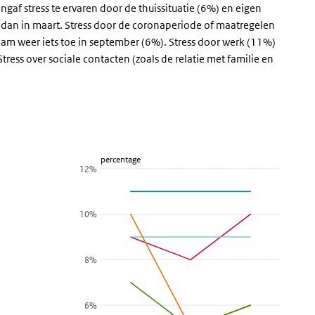
af stress te ervaren door de thuissituatie (6%) en eigen
 dan in maart. Stress door de coronaperiode of maatregelen
am weer iets toe in september (6%). Stress door werk (11%)
tress over sociale contacten (zoals de relatie met familie en
r de datatabel
percentage
12%
10%
8%
6%