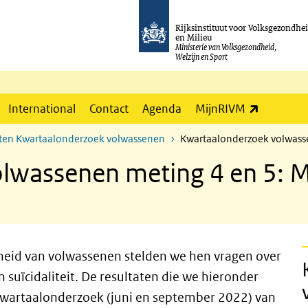
Rijksinstituut voor Volksgezondhe
en Milieu
Ministerie van Volksgezondheid,
Welzijn en Sport
(externe l
International
Contact
Agenda
MijnRIVM
aten Kwartaalonderzoek volwassenen
Kwartaalonderzoek volwass
lwassenen meting 4 en 5: 
dheid van volwassenen stelden we hen vragen over
 suïcidaliteit. De resultaten die we hieronder
 kwartaalonderzoek (juni en september 2022) van