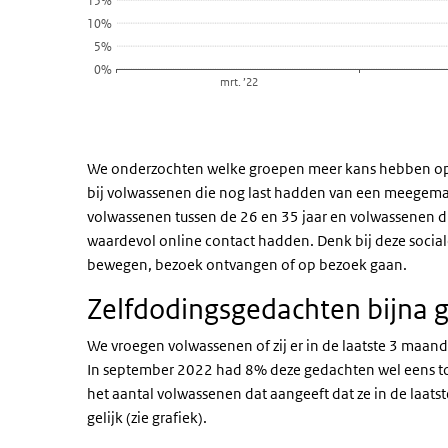
15%
10%
5%
0%
mrt. ’22
Einde van interactieve grafiek.
We onderzochten welke groepen meer kans hebben op m
bij volwassenen die nog last hadden van een meegema
volwassenen tussen de 26 en 35 jaar en volwassenen die
waardevol online contact hadden. Denk bij deze sociale
bewegen, bezoek ontvangen of op bezoek gaan.
Zelfdodingsgedachten bijna g
We vroegen volwassenen of zij er in de laatste 3 maa
In september 2022 had 8% deze gedachten wel eens tot 
het aantal volwassenen dat aangeeft dat ze in de laat
gelijk (zie grafiek).