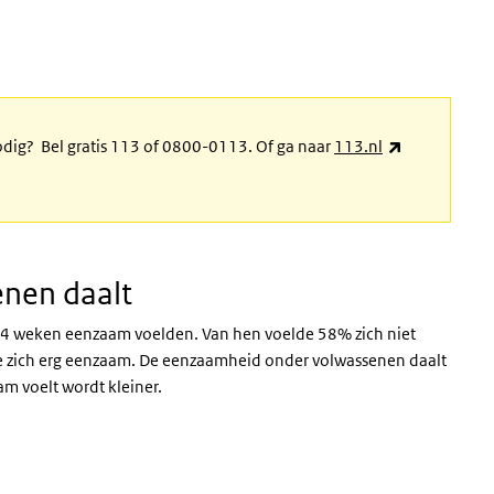
.
(externe link
odig? Bel gratis 113 of 0800-0113. Of ga naar
113.nl
nen daalt
te 4 weken eenzaam voelden. Van hen voelde 58% zich niet
 zich erg eenzaam. De eenzaamheid onder volwassenen daalt
aam voelt wordt kleiner.
bel