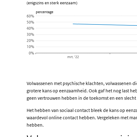
(enigszins en sterk eenzaam)
Lijn grafiek met 7 lijnen.
percentage
(enigszins en sterk eenzaam)
60%
50%
Bekijk als data tabel.
40%
De grafiek heeft 1 X-as die categories weergeeft.
30%
De grafiek heeft 1 Y-as die percentage weergeeft.
20%
10%
0%
mrt. ’22
Einde van interactieve grafiek.
Volwassenen met psychische klachten, volwassenen di
grotere kans op eenzaamheid. Ook gaf het nog last he
geen vertrouwen hebben in de toekomst en een slecht
Het hebben van sociaal contact bleek de kans op een
waardevol online contact hebben. Vergeleken met ma
hebben.