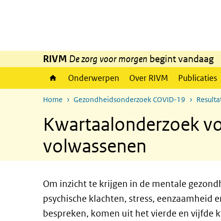
Overslaan en naar de inhoud gaan
Direct naar de hoofdnavigatie
RIVM
De zorg voor morgen
begint vandaag
Onderwerpen
Over RIVM
Publicaties
Home
Gezondheidsonderzoek COVID-19
Result
Kwartaalonderzoek vo
volwassenen
Om inzicht te krijgen in de mentale gezon
psychische klachten, stress, eenzaamheid en
bespreken, komen uit het vierde en vijfde