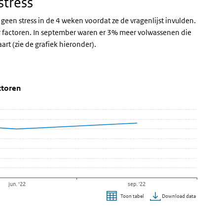
stress
en stress in de 4 weken voordat ze de vragenlijst invulden.
r factoren. In september waren er 3% meer volwassenen die
art (zie de grafiek hieronder).
or één of meer factoren
of meer factoren' over en ga naar de datatabel
ctoren
jun. ‘22
sep. '22
Download data
Toon tabel