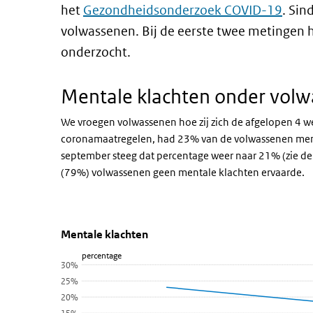
het
Gezondheidsonderzoek COVID-19
. Si
volwassenen. Bij de eerste twee metingen 
onderzocht.
Mentale klachten onder vol
We vroegen volwassenen hoe zij zich de afgelopen 4 w
coronamaatregelen, had 23% van de volwassenen menta
september steeg dat percentage weer naar 21% (zie de g
(79%) volwassenen geen mentale klachten ervaarde.
Mentale klachten
Mentale klachten
Sla de grafiek 'Mentale klachten' over en ga naar de da
Mentale klachten
percentage
Lijn grafiek met 3 data punten.
30%
Bekijk als data tabel.
25%
De grafiek heeft 1 X-as die categories weergeeft.
20%
De grafiek heeft 1 Y-as die percentage weergeeft.