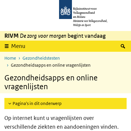
Overslaan en naar de inhoud gaan
Direct naar de hoofdnavigatie
Rijksinstituut voor
Volksgezondheid
en Milieu
Ministerie van Volksgezondheid,
Welzijn en Sport
RIVM
De zorg voor morgen
begint vandaag
Z
Menu
Home
Gezondheidstesten
Gezondheidsapps en online vragenlijsten
Gezondheidsapps en online
vragenlijsten
Pagina's in dit onderwerp
Op internet kunt u vragenlijsten over
verschillende ziekten en aandoeningen vinden.