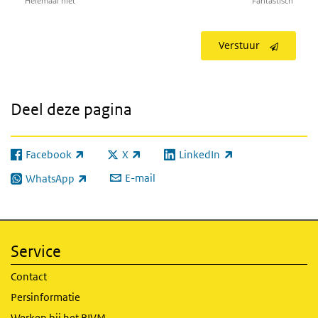
Helemaal niet
Fantastisch
Verstuur
Deel deze pagina
Facebook
X
LinkedIn
(externe link)
(externe link)
(externe link)
E-mail
WhatsApp
(externe link)
Service
Contact
Persinformatie
Werken bij het RIVM