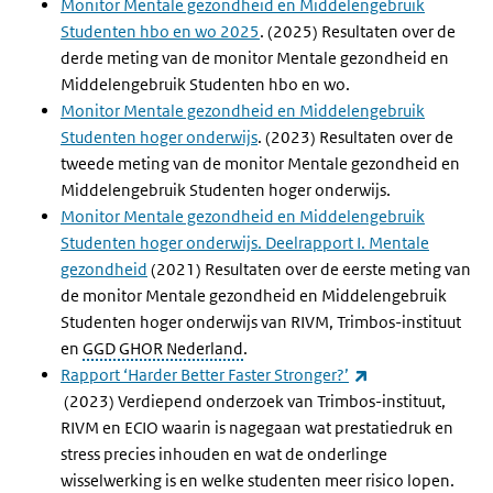
Monitor Mentale gezondheid en Middelengebruik
Studenten hbo en wo 2025
. (2025) Resultaten over de
derde meting van de monitor Mentale gezondheid en
Middelengebruik Studenten hbo en wo.
Monitor Mentale gezondheid en Middelengebruik
Studenten hoger onderwijs
. (2023) Resultaten over de
tweede meting van de monitor Mentale gezondheid en
Middelengebruik Studenten hoger onderwijs.
Monitor Mentale gezondheid en Middelengebruik
Studenten hoger onderwijs. Deelrapport I. Mentale
gezondheid
(2021) Resultaten over de eerste meting van
de monitor Mentale gezondheid en Middelengebruik
Studenten hoger onderwijs van RIVM, Trimbos-instituut
en
GGD GHOR Nederland
.
Rapport ‘Harder Better Faster Stronger?’
(externe link)
(2023) Verdiepend onderzoek van Trimbos-instituut,
RIVM en ECIO waarin is nagegaan wat prestatiedruk en
stress precies inhouden en wat de onderlinge
wisselwerking is en welke studenten meer risico lopen.