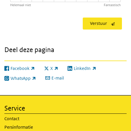
Helemaal niet
Fantastisch
Verstuur
Deel deze pagina
Facebook
X
LinkedIn
(externe link)
(externe link)
(externe link)
E-mail
WhatsApp
(externe link)
Service
Contact
Persinformatie