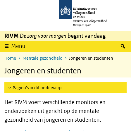
Overslaan en naar de inhoud gaan
Direct naar de hoofdnavigatie
Rijksinstituut voor
Volksgezondheid
en Milieu
Ministerie van Volksgezondheid,
Welzijn en Sport
RIVM
De zorg voor morgen
begint vandaag
Z
Menu
Home
Mentale gezondheid
Jongeren en studenten
Jongeren en studenten
Pagina's in dit onderwerp
Het RIVM voert verschillende monitors en
onderzoeken uit gericht op de mentale
gezondheid van jongeren en studenten.