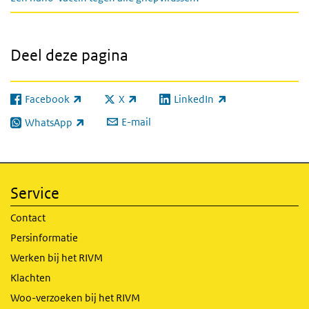
Deel deze pagina
Facebook
X
LinkedIn
(externe link)
(externe link)
(externe link)
E-mail
WhatsApp
(externe link)
Service
Contact
Persinformatie
Werken bij het RIVM
Klachten
Woo-verzoeken bij het RIVM