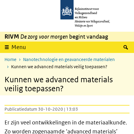
Overslaan en naar de inhoud gaan
Direct naar de hoofdnavigatie
Rijksinstituut voor
Volksgezondheid
en Milieu
Ministerie van Volksgezondheid,
Welzijn en Sport
RIVM
De zorg voor morgen
begint vandaag
Z
Menu
Home
Nanotechnologie en geavanceerde materialen
Kunnen we advanced materials veilig toepassen?
Kunnen we advanced materials
veilig toepassen?
Publicatiedatum 30-10-2020 | 13:03
Er zijn veel ontwikkelingen in de materiaalkunde.
Zo worden zogenaamde ‘advanced materials’