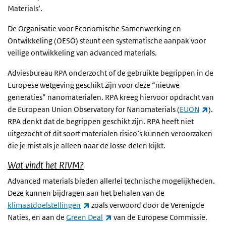
Materials’.
De Organisatie voor Economische Samenwerking en
Ontwikkeling (OESO) steunt een systematische aanpak voor
veilige ontwikkeling van advanced materials.
Adviesbureau RPA onderzocht of de gebruikte begrippen in de
Europese wetgeving geschikt zijn voor deze “nieuwe
generaties” nanomaterialen. RPA kreeg hiervoor opdracht van
(exte
de European Union Observatory for Nanomaterials (
EUON
).
RPA denkt dat de begrippen geschikt zijn. RPA heeft niet
uitgezocht of dit soort materialen risico’s kunnen veroorzaken
die je mist als je alleen naar de losse delen kijkt.
Wat vindt het RIVM?
Advanced materials bieden allerlei technische mogelijkheden.
Deze kunnen bijdragen aan het behalen van de
(externe link)
klimaatdoelstellingen
zoals verwoord door de Verenigde
(externe link)
Naties, en aan de
Green Deal
van de Europese Commissie.