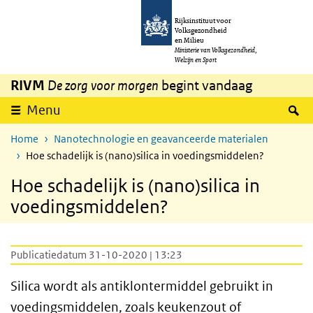
Overslaan en naar de inhoud gaan
Direct naar de hoofdnavigatie
Rijksinstituut voor
Volksgezondheid
en Milieu
Ministerie van Volksgezondheid,
Welzijn en Sport
RIVM
De zorg voor morgen
begint vandaag
Z
Menu
Home
Nanotechnologie en geavanceerde materialen
Hoe schadelijk is (nano)silica in voedingsmiddelen?
Hoe schadelijk is (nano)silica in
voedingsmiddelen?
Publicatiedatum 31-10-2020 | 13:23
Silica wordt als antiklontermiddel gebruikt in
voedingsmiddelen, zoals keukenzout of