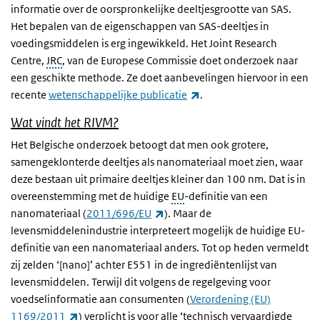
informatie over de oorspronkelijke deeltjesgrootte van SAS.
Het bepalen van de eigenschappen van SAS-deeltjes in
voedingsmiddelen is erg ingewikkeld. Het Joint Research
Centre,
JRC
, van de Europese Commissie doet onderzoek naar
een geschikte methode. Ze doet aanbevelingen hiervoor in een
(externe link)
recente
wetenschappelijke publicatie
.
Wat vindt het RIVM?
Het Belgische onderzoek betoogt dat men ook grotere,
samengeklonterde deeltjes als nanomateriaal moet zien, waar
deze bestaan uit primaire deeltjes kleiner dan 100 nm. Dat is in
overeenstemming met de huidige
EU
-definitie van een
(externe link)
nanomateriaal (
2011/696/EU
). Maar de
levensmiddelenindustrie interpreteert mogelijk de huidige EU-
definitie van een nanomateriaal anders. Tot op heden vermeldt
zij zelden ‘[nano]’ achter E551 in de ingrediëntenlijst van
levensmiddelen. Terwijl dit volgens de regelgeving voor
voedselinformatie aan consumenten (
Verordening (EU)
(externe link)
1169/2011
) verplicht is voor alle ‘technisch vervaardigde