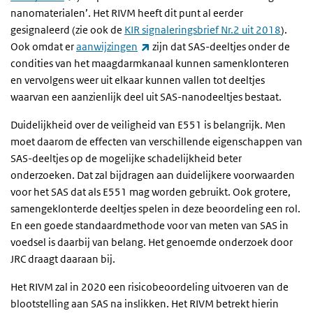
nanomaterialen’. Het RIVM heeft dit punt al eerder
gesignaleerd (zie ook de
KIR signaleringsbrief Nr.2 uit 2018
).
(externe link)
Ook omdat er
aanwijzingen
zijn dat SAS-deeltjes onder de
condities van het maagdarmkanaal kunnen samenklonteren
en vervolgens weer uit elkaar kunnen vallen tot deeltjes
waarvan een aanzienlijk deel uit SAS-nanodeeltjes bestaat.
Duidelijkheid over de veiligheid van E551 is belangrijk. Men
moet daarom de effecten van verschillende eigenschappen van
SAS-deeltjes op de mogelijke schadelijkheid beter
onderzoeken. Dat zal bijdragen aan duidelijkere voorwaarden
voor het SAS dat als E551 mag worden gebruikt. Ook grotere,
samengeklonterde deeltjes spelen in deze beoordeling een rol.
En een goede standaardmethode voor van meten van SAS in
voedsel is daarbij van belang. Het genoemde onderzoek door
JRC draagt daaraan bij.
Het RIVM zal in 2020 een risicobeoordeling uitvoeren van de
blootstelling aan SAS na inslikken. Het RIVM betrekt hierin