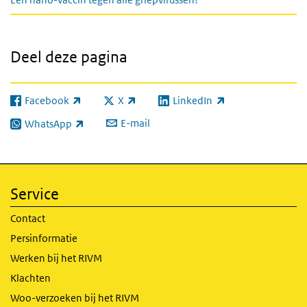
Deel deze pagina
Facebook
X
LinkedIn
(externe link)
(externe link)
(externe link)
E-mail
WhatsApp
(externe link)
Service
Contact
Persinformatie
Werken bij het RIVM
Klachten
Woo-verzoeken bij het RIVM