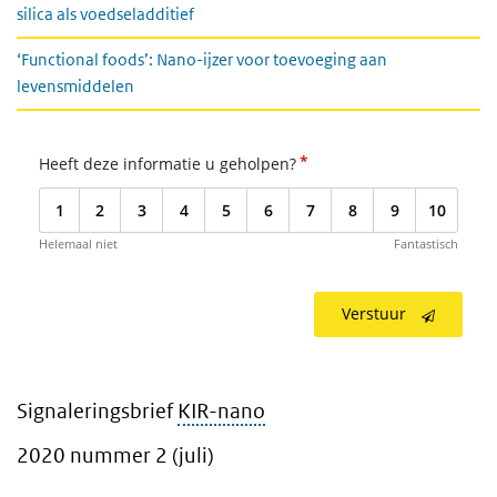
silica als voedseladditief
‘Functional foods’: Nano-ijzer voor toevoeging aan
levensmiddelen
*
Heeft deze informatie u geholpen?
1
2
3
4
5
6
7
8
9
10
Helemaal niet
Fantastisch
Verstuur
Signaleringsbrief
KIR-nano
2020 nummer 2 (juli)