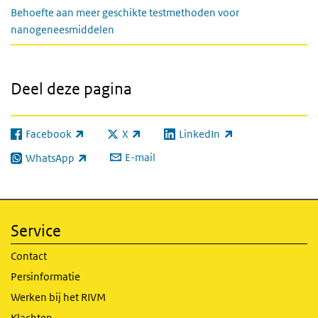
Behoefte aan meer geschikte testmethoden voor
nanogeneesmiddelen
Deel deze pagina
Facebook
X
LinkedIn
(externe link)
(externe link)
(externe link)
E-mail
WhatsApp
(externe link)
Service
Contact
Persinformatie
Werken bij het RIVM
Klachten