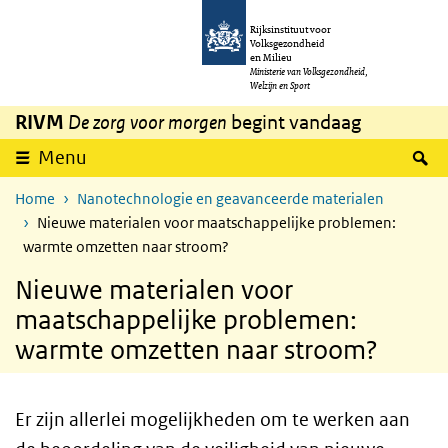
Overslaan en naar de inhoud gaan
Direct naar de hoofdnavigatie
Rijksinstituut voor
Volksgezondheid
en Milieu
Ministerie van Volksgezondheid,
Welzijn en Sport
RIVM
De zorg voor morgen
begint vandaag
Z
Menu
Home
Nanotechnologie en geavanceerde materialen
Nieuwe materialen voor maatschappelijke problemen:
warmte omzetten naar stroom?
Nieuwe materialen voor
maatschappelijke problemen:
warmte omzetten naar stroom?
Er zijn allerlei mogelijkheden om te werken aan