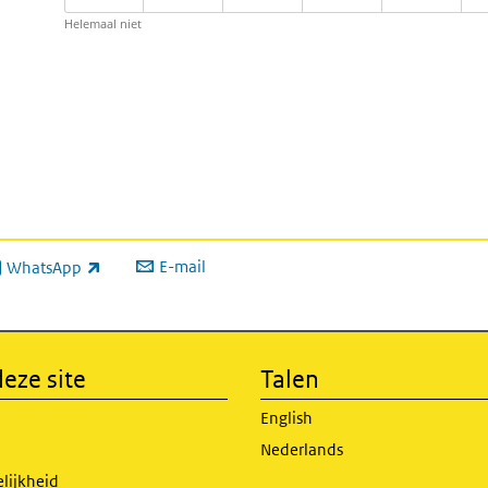
Helemaal niet
E-mail
WhatsApp
xterne link)
eze site
Talen
English
Nederlands
lijkheid