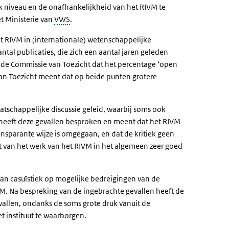
k niveau en de onafhankelijkheid van het RIVM te
et Ministerie van
VWS
.
et RIVM in (internationale) wetenschappelijke
ntal publicaties, die zich een aantal jaren geleden
 de Commissie van Toezicht dat het percentage ‘open
van Toezicht meent dat op beide punten grotere
tschappelijke discussie geleid, waarbij soms ook
t heeft deze gevallen besproken en meent dat het RIVM
ansparante wijze is omgegaan, en dat de kritiek geen
t van het werk van het RIVM in het algemeen zeer goed
van casuïstiek op mogelijke bedreigingen van de
M. Na bespreking van de ingebrachte gevallen heeft de
vallen, ondanks de soms grote druk vanuit de
t instituut te waarborgen.