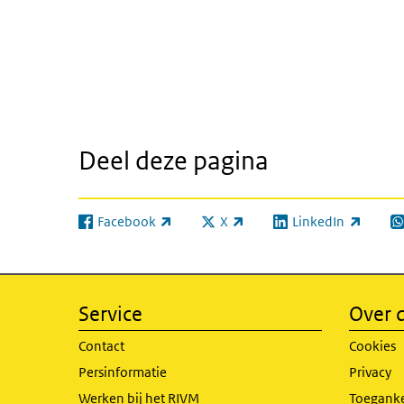
Deel deze pagina
Facebook
X
LinkedIn
(externe link)
(externe link)
(externe link)
(e
Service
Over d
Contact
Cookies
Persinformatie
Privacy
Werken bij het RIVM
Toeganke