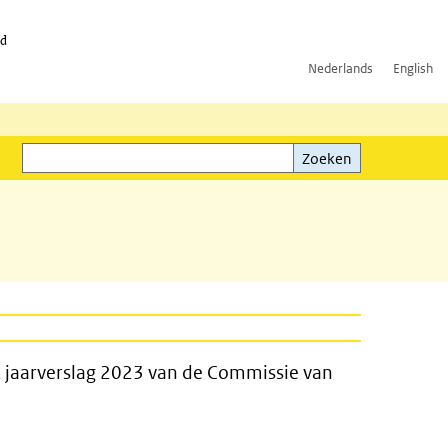
id
Nederlands
English
Zoeken
ink)
Zoeken
t jaarverslag 2023 van de Commissie van