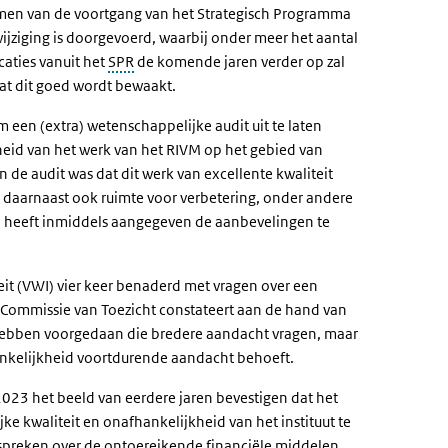
men van de voortgang van het Strategisch Programma
ziging is doorgevoerd, waarbij onder meer het aantal
caties vanuit het
SPR
de komende jaren verder op zal
at dit goed wordt bewaakt.
een (extra) wetenschappelijke audit uit te laten
heid van het werk van het RIVM op het gebied van
de audit was dat dit werk van excellente kwaliteit
g daarnaast ook ruimte voor verbetering, onder andere
 heeft inmiddels aangegeven de aanbevelingen te
it (VWI) vier keer benaderd met vragen over een
 Commissie van Toezicht constateert aan de hand van
 hebben voorgedaan die bredere aandacht vragen, maar
nkelijkheid voortdurende aandacht behoeft.
2023 het beeld van eerdere jaren bevestigen dat het
e kwaliteit en onafhankelijkheid van het instituut te
tspreken over de ontoereikende financiële middelen