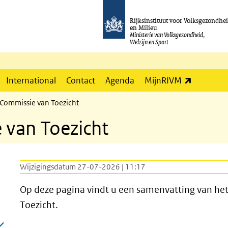
Rijksinstituut voor Volksgezondhe
en Milieu
Ministerie van Volksgezondheid,
Welzijn en Sport
(externe l
International
Contact
Agenda
MijnRIVM
 Commissie van Toezicht
 van Toezicht
Wijzigingsdatum 27-07-2026 | 11:17
Op deze pagina vindt u een samenvatting van he
Toezicht.