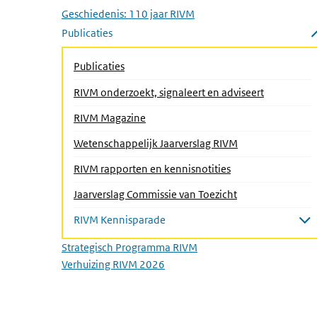
Submenu openen
Geschiedenis: 110 jaar RIVM
Publicaties
Submenu sluiten
Publicaties
RIVM onderzoekt, signaleert en adviseert
RIVM Magazine
Wetenschappelijk Jaarverslag RIVM
RIVM rapporten en kennisnotities
(Actieve pagina)
Jaarverslag Commissie van Toezicht
RIVM Kennisparade
Submenu openen
Strategisch Programma RIVM
Verhuizing RIVM 2026