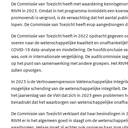
De Commissie van Toezicht heeft met waardering kennisgeno
RIVM in 2023. Omdat in het programma inmiddels een koerswij
promovendi is vergroot, is de verwachting dat het aantal publi
lopen. De Commissie van Toezicht heeft erop aangedrongen d
De Commissie van Toezicht heeft in 2022 opdracht gegeven om 
voeren naar de wetenschappelijke kwaliteit en onafhankelijk
COVID-19 data-analyse en modellering. De hoofdconclusie van 
was, ook in internationale vergelijking. De auditcommissie za
op het punt van samenwerking met andere groepen. Het RIVM
zullen opvolgen.
In 2023 is de Vertrouwenspersoon Wetenschappelijke Integrite
mogelijke schending van de wetenschappelijke integriteit. De
het jaarverslag van de VWI dat zich in 2023 geen problemen
benadrukt dat het waarborgen van wetenschappelijke onafha
De Commissie van Toezicht verklaart dat haar bevindingen in 
RIVM er in het algemeen goed in slaagt om de wetenschappelijk
waarborgen. Helaas moet zij echter ook opnieuw haar zorg ui