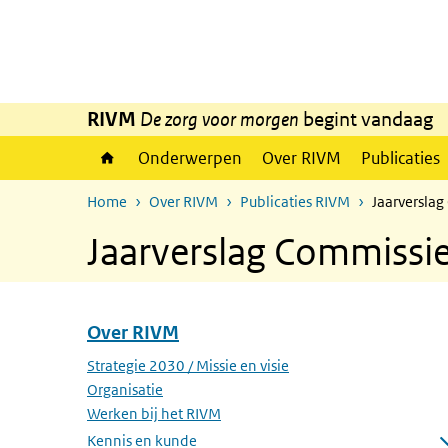
Overslaan en naar de inhoud gaan
Direct naar de hoofdnavigatie
RIVM
De zorg voor morgen
begint vandaag
Onderwerpen
Over RIVM
Publicaties
Home
Over RIVM
Publicaties RIVM
Jaarverslag
Jaarverslag Commissie
Over RIVM
Overslaan menu Over RIVM
Strategie 2030 / Missie en visie
Organisatie
Werken bij het RIVM
Kennis en kunde