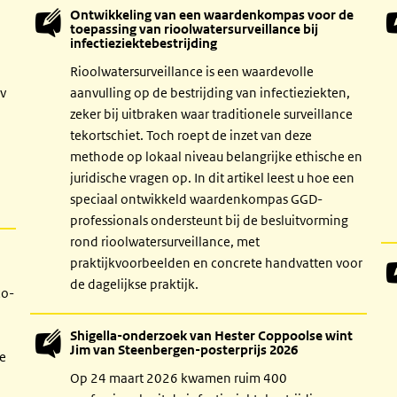
Ontwikkeling van een waardenkompas voor de
toepassing van rioolwatersurveillance bij
infectieziektebestrijding
Rioolwatersurveillance is een waardevolle
iv
aanvulling op de bestrijding van infectieziekten,
zeker bij uitbraken waar traditionele surveillance
tekortschiet. Toch roept de inzet van deze
methode op lokaal niveau belangrijke ethische en
juridische vragen op. In dit artikel leest u hoe een
speciaal ontwikkeld waardenkompas GGD-
professionals ondersteunt bij de besluitvorming
rond rioolwatersurveillance, met
n
praktijkvoorbeelden en concrete handvatten voor
de dagelijkse praktijk.
co-
Shigella-onderzoek van Hester Coppoolse wint
Jim van Steenbergen-posterprijs 2026
De
Op 24 maart 2026 kwamen ruim 400