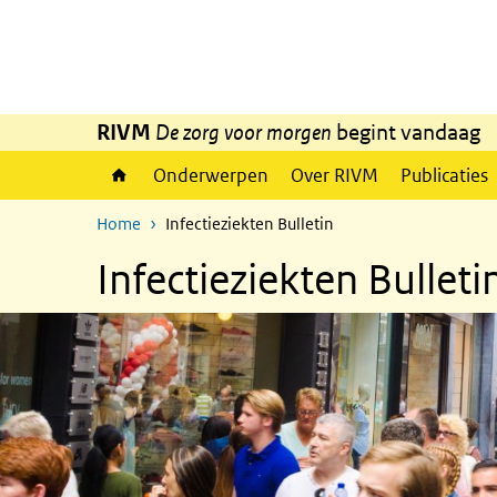
Overslaan en naar de inhoud gaan
Direct naar de hoofdnavigatie
RIVM
De zorg voor morgen
begint vandaag
Onderwerpen
Over RIVM
Publicaties
Home
Infectieziekten Bulletin
Infectieziekten Bulleti