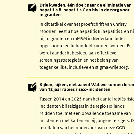
Drie kwaden, één doel: naar de eliminatie van
hepatitis B, hepatitis C en hiv in de zorg voor
migranten
In dit artikel over het proefschrift van Chrissy
Moonen leest u hoe hepatitis B, hepatitis C en h
bij migranten en mMSM in Nederland beter
opgespoord en behandeld kunnen worden. Er
wordt aandacht besteed aan effectieve
screeningsstrategieën en het belang van
toegankelijke, inclusieve en stigma-vrije zorg.
Kijken, kijken, niet aaien! Wat we kunnen lere
van 12 jaar rabiës risico-incidenten
Tussen 2014 en 2025 nam het aantal rabiës risi
incidenten bij reizigers in de regio Hollands
Midden toe, met een opvallende toename van
incidenten met katten en bij jongere reizigers. 
resultaten van het onderzoek van deze GGD