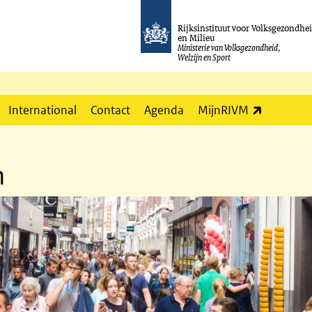
Rijksinstituut voor Volksgezondhe
en Milieu
Ministerie van Volksgezondheid,
Welzijn en Sport
(externe l
International
Contact
Agenda
MijnRIVM
n