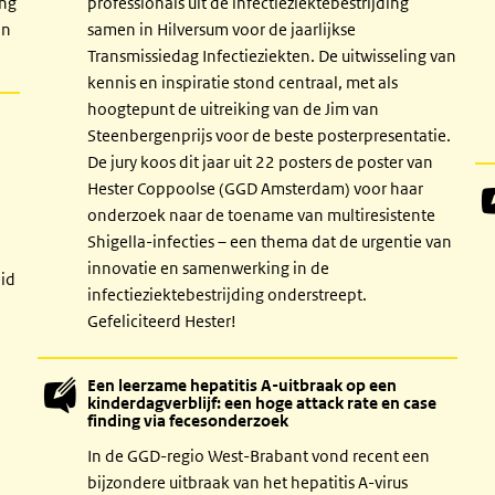
ing
professionals uit de infectieziektebestrijding
an
samen in Hilversum voor de jaarlijkse
Transmissiedag Infectieziekten. De uitwisseling van
kennis en inspiratie stond centraal, met als
hoogtepunt de uitreiking van de Jim van
Steenbergenprijs voor de beste posterpresentatie.
De jury koos dit jaar uit 22 posters de poster van
Hester Coppoolse (GGD Amsterdam) voor haar
onderzoek naar de toename van multiresistente
Shigella-infecties – een thema dat de urgentie van
innovatie en samenwerking in de
eid
infectieziektebestrijding onderstreept.
Gefeliciteerd Hester!
Een leerzame hepatitis A-uitbraak op een
kinderdagverblijf: een hoge attack rate en case
finding via fecesonderzoek
In de GGD-regio West-Brabant vond recent een
bijzondere uitbraak van het hepatitis A-virus