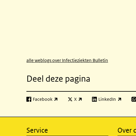
alle weblogs over Infectieziekten Bulletin
Deel deze pagina
Facebook
X
LinkedIn
(externe link)
(externe link)
(externe link)
(e
Service
Over d