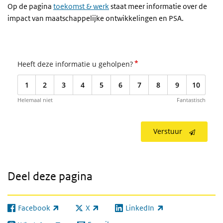
Op de pagina
toekomst & werk
staat meer informatie over de
impact van maatschappelijke ontwikkelingen en PSA.
*
Heeft deze informatie u geholpen?
1
2
3
4
5
6
7
8
9
10
Helemaal niet
Fantastisch
Verstuur
Deel deze pagina
Facebook
X
LinkedIn
(externe link)
(externe link)
(externe link)