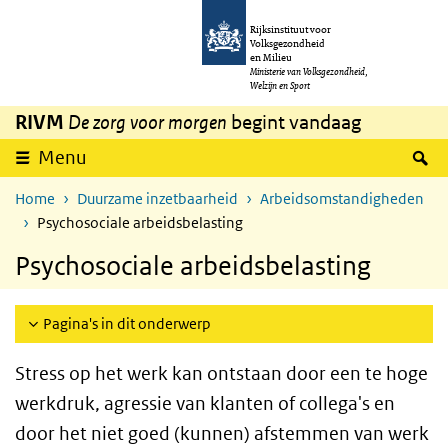
Overslaan en naar de inhoud gaan
Direct naar de hoofdnavigatie
Rijksinstituut voor
Volksgezondheid
en Milieu
Ministerie van Volksgezondheid,
Welzijn en Sport
RIVM
De zorg voor morgen
begint vandaag
Z
Menu
Home
Duurzame inzetbaarheid
Arbeidsomstandigheden
Psychosociale arbeidsbelasting
Psychosociale arbeidsbelasting
Pagina's in dit onderwerp
Stress op het werk kan ontstaan door een te hoge
werkdruk, agressie van klanten of collega's en
door het niet goed (kunnen) afstemmen van werk