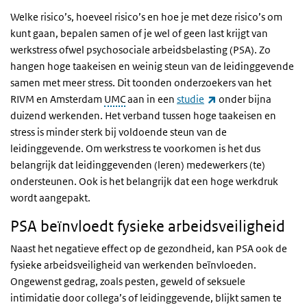
Welke risico’s, hoeveel risico’s en hoe je met deze risico’s om
kunt gaan, bepalen samen of je wel of geen last krijgt van
werkstress ofwel psychosociale arbeidsbelasting (PSA). Zo
hangen hoge taakeisen en weinig steun van de leidinggevende
samen met meer stress. Dit toonden onderzoekers van het
(externe link)
RIVM en Amsterdam
UMC
aan in een
studie
onder bijna
duizend werkenden. Het verband tussen hoge taakeisen en
stress is minder sterk bij voldoende steun van de
leidinggevende. Om werkstress te voorkomen is het dus
belangrijk dat leidinggevenden (leren) medewerkers (te)
ondersteunen. Ook is het belangrijk dat een hoge werkdruk
wordt aangepakt.
PSA beïnvloedt fysieke arbeidsveiligheid
Naast het negatieve effect op de gezondheid, kan PSA ook de
fysieke arbeidsveiligheid van werkenden beïnvloeden.
Ongewenst gedrag, zoals pesten, geweld of seksuele
intimidatie door collega’s of leidinggevende, blijkt samen te