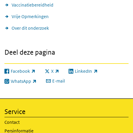
Vaccinatiebereidheid
Vrije Opmerkingen
Over dit onderzoek
Deel deze pagina
Facebook
X
LinkedIn
(externe link)
(externe link)
(externe link)
E-mail
WhatsApp
(externe link)
Service
Contact
Persinformatie