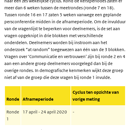
naar een zes wekelijkse cyclus. Rond de kerstperiodes zaten er
meer dan 6 weken tussen de meetrondes (ronde 7 en 18).
Tussen ronde 16 en 17 zaten 5 weken vanwege een geplande
persconferentie midden in de afnameperiode. Om de invulduur
van de vragenlijst te beperken voor deelnemers, is de set aan
vragen opgeknipt in drie blokken met verschillende
onderdelen. Deelnemers worden bij instroom aan het
onderzoek “at random” toegewezen aan één van de 3 blokken.
Vragen over ‘Communicatie en vertrouwen’ zijn bij ronde 2 en 4
aan een andere groep deelnemers voorgelegd dan bij de
overige rondes. In demografische kenmerken wijkt deze groep
niet af van de groep die deze vragen bij ronde 1 invulde.
Cyclus ten opzichte van
Ronde
Afnameperiode
vorige meting
Ronde
17 april - 24 april 2020
-
1