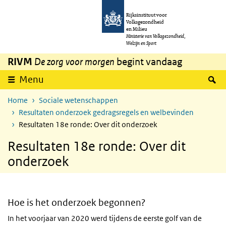
Overslaan en naar de inhoud gaan
Direct naar de hoofdnavigatie
Rijksinstituut voor
Volksgezondheid
en Milieu
Ministerie van Volksgezondheid,
Welzijn en Sport
RIVM
De zorg voor morgen
begint vandaag
Z
Menu
Home
Sociale wetenschappen
Resultaten onderzoek gedragsregels en welbevinden
Resultaten 18e ronde: Over dit onderzoek
Resultaten 18e ronde: Over dit
onderzoek
Hoe is het onderzoek begonnen?
In het voorjaar van 2020 werd tijdens de eerste golf van de