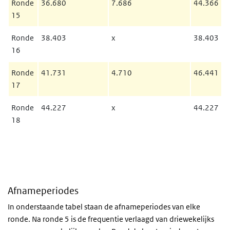
Ronde
36.680
7.686
44.366
15
Ronde
38.403
x
38.403
16
Ronde
41.731
4.710
46.441
17
Ronde
44.227
x
44.227
18
Afnameperiodes
In onderstaande tabel staan de afnameperiodes van elke
ronde. Na ronde 5 is de frequentie verlaagd van driewekelijks