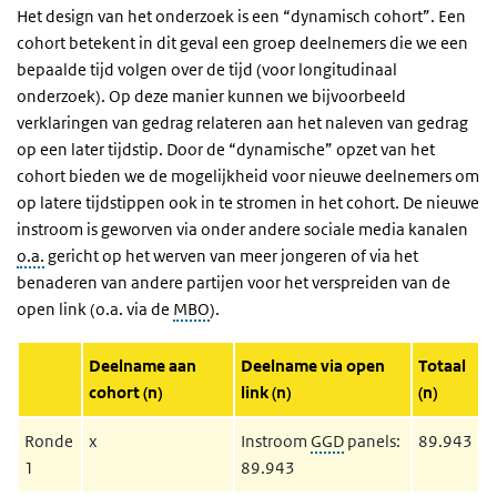
Het design van het onderzoek is een “dynamisch cohort”. Een
cohort betekent in dit geval een groep deelnemers die we een
bepaalde tijd volgen over de tijd (voor longitudinaal
onderzoek). Op deze manier kunnen we bijvoorbeeld
verklaringen van gedrag relateren aan het naleven van gedrag
op een later tijdstip. Door de “dynamische” opzet van het
cohort bieden we de mogelijkheid voor nieuwe deelnemers om
op latere tijdstippen ook in te stromen in het cohort. De nieuwe
instroom is geworven via onder andere sociale media kanalen
o.a.
gericht op het werven van meer jongeren of via het
benaderen van andere partijen voor het verspreiden van de
open link (o.a. via de
MBO
).
Deelname aan
Deelname via open
Totaal
cohort (n)
link (n)
(n)
Ronde
x
Instroom
GGD
panels:
89.943
1
89.943