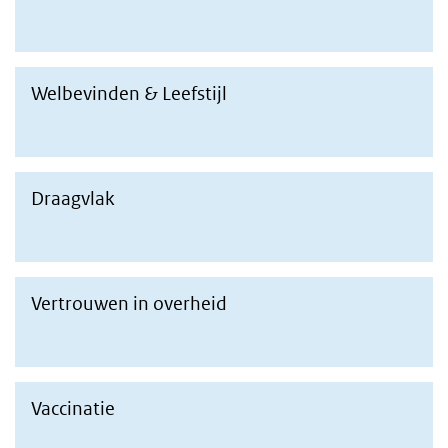
Welbevinden & Leefstijl
naar resultaten welbevinden en leefstijl
Draagvlak
naar resultaten draagvlak
Vertrouwen in overheid
naar resultaten vertrouwen in overheid
Vaccinatie
naar resultaten vaccinatiebereidheid