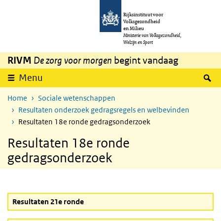
Overslaan en naar de inhoud gaan
Direct naar de hoofdnavigatie
Rijksinstituut voor
Volksgezondheid
en Milieu
Ministerie van Volksgezondheid,
Welzijn en Sport
RIVM
De zorg voor morgen
begint vandaag
Z
Menu
Home
Sociale wetenschappen
Resultaten onderzoek gedragsregels en welbevinden
Resultaten 18e ronde gedragsonderzoek
Resultaten 18e ronde
gedragsonderzoek
Resultaten 21e ronde