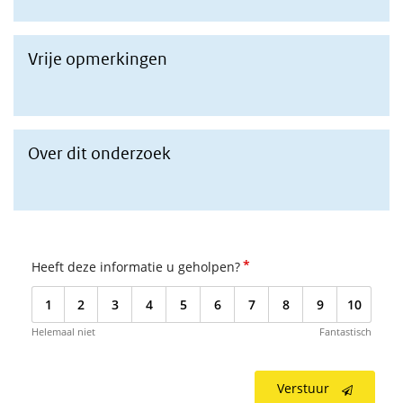
Vrije opmerkingen
Opmerkingen van deelnemers
Over dit onderzoek
Hoe onderzoek uitgevoerd
*
Heeft deze informatie u geholpen?
1
2
3
4
5
6
7
8
9
10
Helemaal niet
Fantastisch
Verstuur