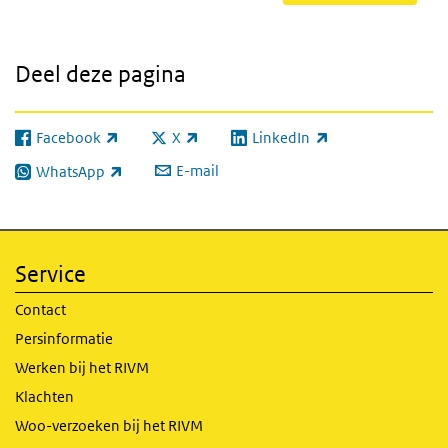
Deel deze pagina
Facebook
X
LinkedIn
(externe link)
(externe link)
(externe link)
E-mail
WhatsApp
(externe link)
Service
Contact
Persinformatie
Werken bij het RIVM
Klachten
Woo-verzoeken bij het RIVM