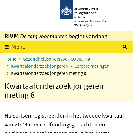
Overslaan en naar de inhoud gaan
Direct naar de hoofdnavigatie
Rijksinstituut voor
Volksgezondheid
en Milieu
Ministerie van Volksgezondheid,
Welzijn en Sport
RIVM
De zorg voor morgen
begint vandaag
Z
Menu
Home
Gezondheidsonderzoek COVID-19
Kwartaalonderzoek jongeren
Eerdere metingen
Kwartaalonderzoek jongeren meting 8
Kwartaalonderzoek jongeren
meting 8
Huisartsen registreerden in het tweede kwartaal
van 2023 meer zelfdodingsgedachten en -