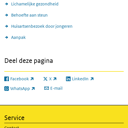
Lichamelijke gezondheid
Behoefte aan steun
Huisartsenbezoek door jongeren
Aanpak
Deel deze pagina
Facebook
X
LinkedIn
(externe link)
(externe link)
(externe link)
E-mail
WhatsApp
(externe link)
Service
Contact