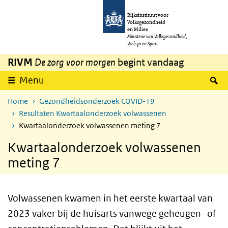
Overslaan en naar de inhoud gaan
Direct naar de hoofdnavigatie
Rijksinstituut voor
Volksgezondheid
en Milieu
Ministerie van Volksgezondheid,
Welzijn en Sport
RIVM
De zorg voor morgen
begint vandaag
Z
Menu
Home
Gezondheidsonderzoek COVID-19
Resultaten Kwartaalonderzoek volwassenen
Kwartaalonderzoek volwassenen meting 7
Kwartaalonderzoek volwassenen
meting 7
Volwassenen kwamen in het eerste kwartaal van
2023 vaker bij de huisarts vanwege geheugen- of