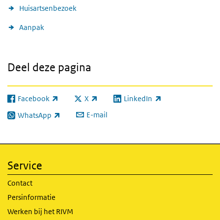
Huisartsenbezoek
Aanpak
Deel deze pagina
Facebook
X
LinkedIn
(externe link)
(externe link)
(externe link)
E-mail
WhatsApp
(externe link)
Service
Contact
Persinformatie
Werken bij het RIVM